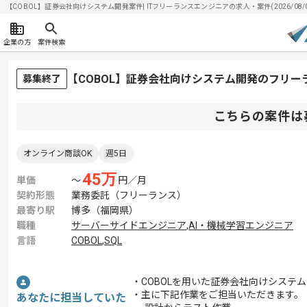
【COBOL】証券会社向けシステム開発案件| ITフリーランスエンジニアの求人・案件(2026/08/
企業の方
案件検索
【COBOL】証券会社向けシステム開発のフリー
募集終了
こちらの案件は
オンライン商談OK
週5日
45
万
単価
〜
円／月
契約形態
業務委託（フリーランス）
最寄り駅
博多（福岡県）
職種
サーバーサイドエンジニア
,
AI・機械学習エンジニア
言語
COBOL
,
SQL
・COBOLを用いた証券会社向けシステ
・主に下記作業をご担当いただきます。
あなたに担当していた