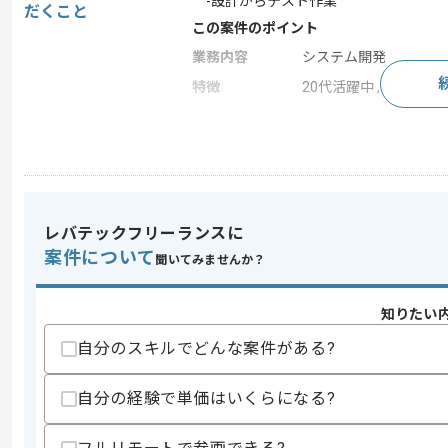
-設計からテスト作業
だくこと
この案件のポイント
業務内容
システム開発
特徴
20代活躍中 , 30代活
求めるスキル
スキル
・COBOLを用いた開発経験
・SQLを用いた開発経験
レバテックフリーランスに
スキルに不安がある方へ
案件について
聞いてみませんか？
上記に似た経験やスキルをお持ちであれば申
知りたい
自分のスキルでどんな案件がある?
精算条件
無
精算・お支払い
精算基準時間
140時間〜180時間
自分の経験で単価はいくらになる?
支払いサイト
15日