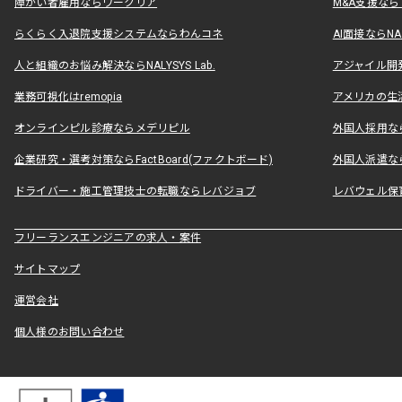
障がい者雇用ならワークリア
M&A支援な
らくらく入退院支援システムならわんコネ
AI面接ならNAL
人と組織のお悩み解決ならNALYSYS Lab.
アジャイル開発なら
業務可視化はremopia
アメリカの生活
オンラインピル診療ならメデリピル
外国人採用ならLe
企業研究・選考対策ならFactBoard(ファクトボード)
外国人派遣なら
ドライバー・施工管理技士の転職ならレバジョブ
レバウェル保
フリーランスエンジニアの求人・案件
サイトマップ
運営会社
個人様のお問い合わせ