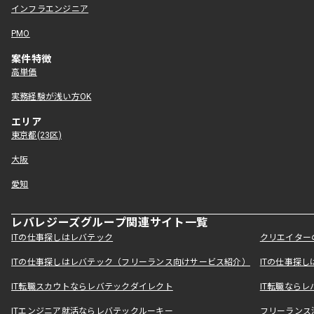
インフラエンジニア
PMO
案件特徴
高単価
実務経験が浅い方OK
エリア
東京都(23区)
大阪
愛知
レバレジーズグループ関連サイト一覧
ITの仕事探しはレバテック
クリエイター
ITの仕事探しはレバテック（フリーランス向けサービス紹介）
ITの仕事探
IT転職スカウトならレバテックダイレクト
IT転職なら
ITエンジニア就活ならレバテックルーキー
フリーランス