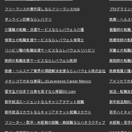
フリーランスの案件探しならフリーランスHub
プログラミン
オンライン診療ならレバクリ
医療・ヘルス
介護職の転職・派遣サービスならレバウェル介護
看護師の転職
保育士の転職支援サービスならレバウェル保育士
医療技師の転
リハビリ職の転職支援サービスならレバウェルリハビリ
栄養士の転職
医師の転職支援サービスならレバウェル医師
薬剤師の転職
医療・ヘルスケア業界の課題解決支援ならレバウェル株式会社
医療看護介護の
メキシコでのお仕事探しはLeverages Career Mexico
アメリカでのお仕事
留学生が日本で仕事を探すなら帰国GO.com
就活・転職支
新卒就活エージェントならキャリアチケット就職
新卒就活無料
新卒就活スカウトならキャリアチケット就職スカウト
若手ハイキャ
フリーター・既卒・未経験の就職・再就職ならハタラクティブ
未経験・若手