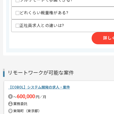
フルリモートで参画できる?
どれくらい裁量権がある?
商談回数
1回
その他募集要項
募集人数
2人
正社員求人との違いは?
作業開始日
2025/01/06
詳し
システム開発から、画像解析開発まで幅
エージェントからのコ
レバテックでお取引のある企業でござい
メント
リモートワークが可能な案件
今回はCOBOLを用いて証券会社システ
COBOLを用いた開発経験を活かしてい
【COBOL】システム開発の求人・案件
作業は基本、博多駅付近に常駐で行って
600,000
〜
円／月
業務委託
東陽町（東京都）