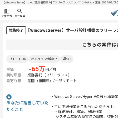
【WindowsServer】サーバ設計構築案件| ITフリーランスエンジニアの求人・案件(2026/08/09
企業の方
案件検索
【WindowsServer】サーバ設計構築のフリー
募集終了
こちらの案件は
リモートOK
オンライン商談OK
週5日
65
万
単価
〜
円／月
契約形態
業務委託（フリーランス）
最寄り駅
祇園（福岡県）/一部リモート
・Windows Server/Hyper-Vの
あなたに担当していた
・主に下記作業をご担当いただきます。
だくこと
‐詳細設計、構築、試験作業
-システム基盤の障害時の調査、復旧