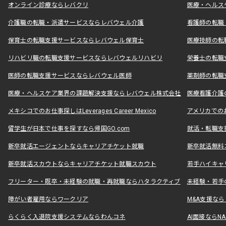
オンライン診療ならレバクリ
医療・ヘルス
介護職の転職・派遣サービスならレバウェル介護
看護師の転職
保育士の転職支援サービスならレバウェル保育士
医療技師の転
リハビリ職の転職支援サービスならレバウェルリハビリ
栄養士の転職
医師の転職支援サービスならレバウェル医師
薬剤師の転職
医療・ヘルスケア業界の課題解決支援ならレバウェル株式会社
医療看護介護の
メキシコでのお仕事探しはLeverages Career Mexico
アメリカでのお仕事
留学生が日本で仕事を探すなら帰国GO.com
就活・転職支
新卒就活エージェントならキャリアチケット就職
新卒就活無料
新卒就活スカウトならキャリアチケット就職スカウト
若手ハイキャ
フリーター・既卒・未経験の就職・再就職ならハタラクティブ
未経験・若手
障がい者雇用ならワークリア
M&A支援な
らくらく入退院支援システムならわんコネ
AI面接ならNAL