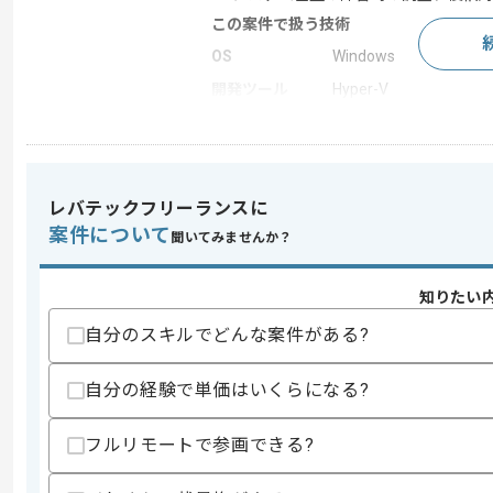
この案件で扱う技術
OS
Windows
開発ツール
Hyper-V
この案件のポイント
業務内容
システム開発
特徴
参画実績あり
レバテックフリーランスに
案件について
聞いてみませんか？
求めるスキル
知りたい
スキル
・WindowsServer設計、導入、設定の
・Hyper-V導入、設定の業務経験
自分のスキルでどんな案件がある?
歓迎スキル
自分の経験で単価はいくらになる?
・AWS、Azure、VMware等の業務経験
スキルに不安がある方へ
フルリモートで参画できる?
上記に似た経験やスキルをお持ちであれば申