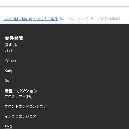
HOME
案件検索
Hyper-V求人・案件
【WindowsServer】サーバ設計構築案件
案件検索
スキル
Java
Python
Ruby
Go
職種・ポジション
プログラマー(PG)
フロントエンドエンジニア
インフラエンジニア
PMO