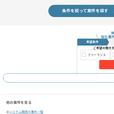
ご経験と実績に応じてスライド案件のご
条件を絞って案件を探す
新しいアイディアや技術を積極的に導入
経験豊富なエンジニアと成長が出来る環
スキルアップされたい方、長期的に参画
似た案
希望条件
常駐作業場所は、祇園駅付近でございま
ご希望の働き
フリーランス
リモートワーク：週2日～3日ほどリモ
※リモート頻度は習熟度や状況に応じて
他の案件を見る
システム開発の案件一覧