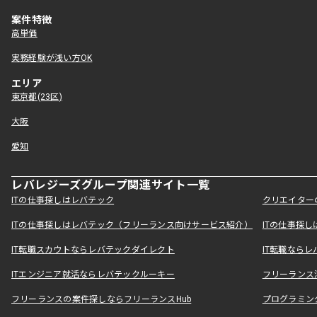
案件特徴
高単価
実務経験が浅い方OK
エリア
東京都(23区)
大阪
愛知
レバレジーズグループ関連サイト一覧
ITの仕事探しはレバテック
クリエイター
ITの仕事探しはレバテック（フリーランス向けサービス紹介）
ITの仕事探
IT転職スカウトならレバテックダイレクト
IT転職なら
ITエンジニア就活ならレバテックルーキー
フリーランス
フリーランスの案件探しならフリーランスHub
プログラミン