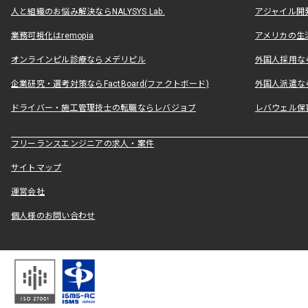
人と組織のお悩み解決ならNALYSYS Lab.
アジャイル開発なら
業務可視化はremopia
アメリカの生活
オンラインピル診療ならメデリピル
外国人採用ならLe
企業研究・選考対策ならFactBoard(ファクトボード)
外国人派遣なら
ドライバー・施工管理技士の転職ならレバジョブ
レバウェル保
フリーランスエンジニアの求人・案件
サイトマップ
運営会社
個人様のお問い合わせ