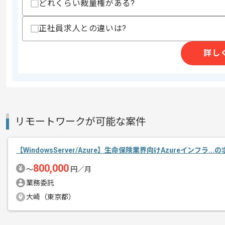
どれくらい裁量権がある?
精算条件
有
正社員求人との違いは?
精算・お支払い
精算基準時間
140時間〜180時間
詳し
支払いサイト
15日
商談回数
1回
その他募集要項
募集人数
1人
リモートワークが可能な案件
作業開始日
2025/09/01
【WindowsServer/Azure】生命保険業界向けAzureインフラ..
800,000
〜
円／月
レバテックでの実績がある企業の案件で
エージェントからのコ
業務委託
Windows Server/Hyper-Vの経験
メント
大崎（東京都）
複数案件を保有している企業ですので、