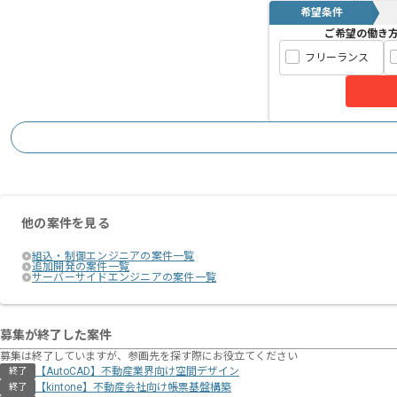
希望条件
ご希望の働き
フリーランス
他の案件を見る
組込・制御エンジニアの案件一覧
追加開発の案件一覧
サーバーサイドエンジニアの案件一覧
募集が終了した案件
募集は終了していますが、参画先を探す際にお役立てください
【AutoCAD】不動産業界向け空間デザイン
終了
【kintone】不動産会社向け帳票基盤構築
終了