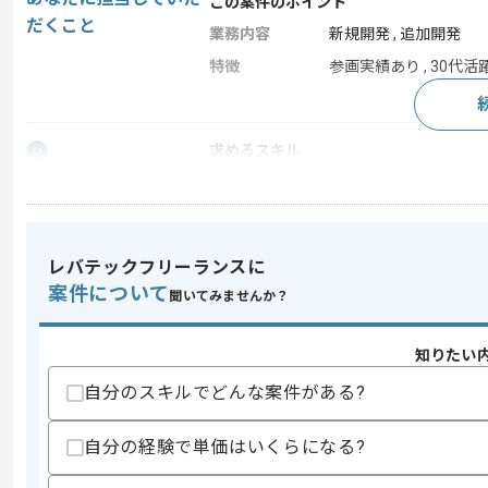
この案件のポイント
だくこと
業務内容
新規開発 , 追加開発
特徴
参画実績あり , 30代活躍
求めるスキル
スキル
・Solidityに関する熟練した実装スキル
・Contract設計実装に関するセキュ
歓迎スキル
・バックエンド、ノードとのAPI連携や
レバテックフリーランスに
・GolangやC++などの静的型付言語を
案件について
聞いてみませんか？
スキルに不安がある方へ
上記に似た経験やスキルをお持ちであれば申
知りたい
自分のスキルでどんな案件がある?
自分の経験で単価はいくらになる?
精算条件
有
精算・お支払い
精算基準時間
140時間〜180時間