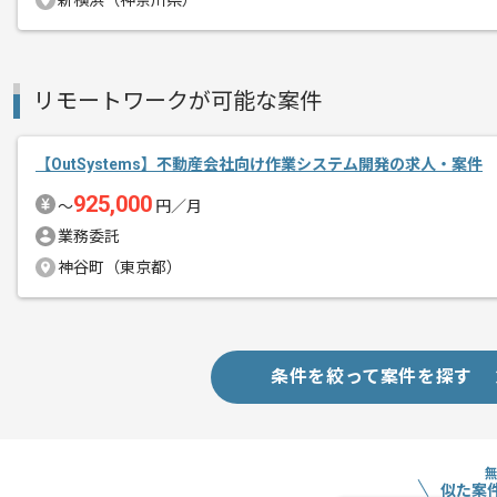
新横浜（神奈川県）
さらなるスキルアップをしたい方におす
また、フルリモートでの作業が可能です
リモートワークが可能な案件
【OutSystems】不動産会社向け作業システム開発の求人・案件
925,000
〜
円／月
業務委託
神谷町（東京都）
条件を絞って案件を探す
似た案