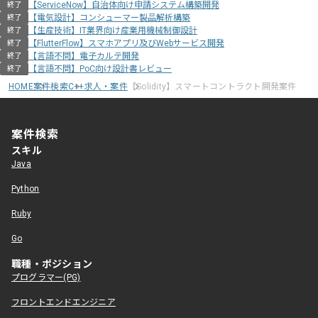
【ServiceNow】自治体向け申請システム構築開発
終了
【電気設計】コンシューマー製品解析構築
終了
【生産技術】IT業界向け産業用機械制御設計
終了
【FlutterFlow】スマホアプリ及びWebサービス開発
終了
【言語不問】電子カルテ開発
終了
【言語不問】PoC向け設計書レビュー
終了
HOME
案件検索
C++求人・案件
【Solidity】スマートコントラクト開発案件
案件検索
スキル
Java
Python
Ruby
Go
職種・ポジション
プログラマー(PG)
フロントエンドエンジニア