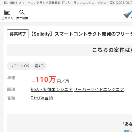
【Solidity】スマートコントラクト開発案件| ITフリーランスエンジニアの求人・案件(2026/08/0
企業の方
案件検索
【Solidity】スマートコントラクト開発のフリ
募集終了
こちらの案件は
リモートOK
週4日
単価
110
万
〜
円／月
職種
組込・制御エンジニア
,
サーバーサイドエンジニア
言語
C++
,
Go言語
あ