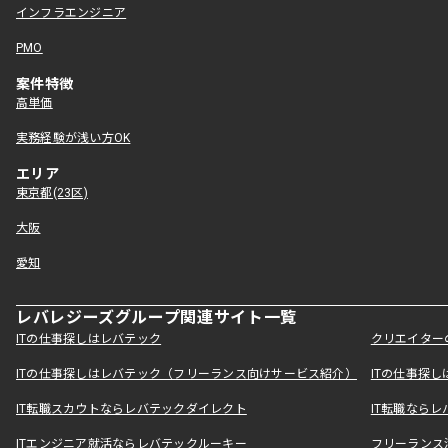
インフラエンジニア
PMO
案件特徴
高単価
実務経験が浅い方OK
エリア
東京都(23区)
大阪
愛知
レバレジーズグループ関連サイト一覧
ITの仕事探しはレバテック
クリエイター
ITの仕事探しはレバテック（フリーランス向けサービス紹介）
ITの仕事探
IT転職スカウトならレバテックダイレクト
IT転職なら
ITエンジニア就活ならレバテックルーキー
フリーランス