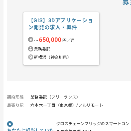
募
【GIS】3Dアプリケーショ
ン開発の求人・案件
650,000
〜
円／月
業務委託
新横浜（神奈川県）
契約形態
業務委託（フリーランス）
最寄り駅
六本木一丁目（東京都）/フルリモート
クロスチェーンブリッジのスマートコン
あなたに担当していた