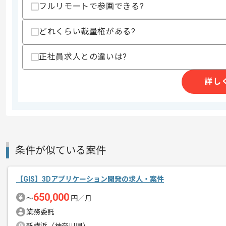
フルリモートで参画できる?
支払いサイト
15日
どれくらい裁量権がある?
商談回数
1回
正社員求人との違いは?
その他募集要項
募集人数
1人
詳し
作業開始日
2025/01/06
Webマーケティング事業を軸に、
エージェントからのコ
様々な新規事業を立ち上げを行っている
メント
条件が似ている案件
2015年度から開発体制を刷新し、
【GIS】3Dアプリケーション開発の求人・案件
GolangやRuby on Rails、AWS
650,000
よりエンジニアにとって働きやすい環境
〜
円／月
業務委託
技術指向性が高い方が多く、最新の技術