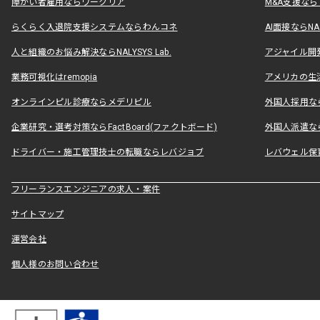
障がい者雇用ならワークリア
M&A支援な
らくらく入退院支援システムならわんコネ
AI面接ならNAL
人と組織のお悩み解決ならNALYSYS Lab.
アジャイル開発なら
業務可視化はremopia
アメリカの生活
オンラインピル診療ならメデリピル
外国人採用ならLe
企業研究・選考対策ならFactBoard(ファクトボード)
外国人派遣なら
ドライバー・施工管理技士の転職ならレバジョブ
レバウェル保
フリーランスエンジニアの求人・案件
サイトマップ
運営会社
個人様のお問い合わせ