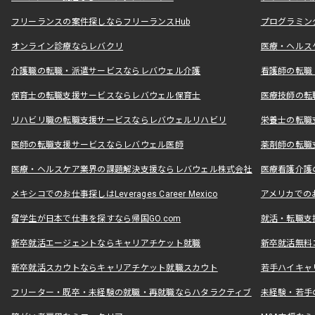
フリーランスの案件探しならフリーランスHub
プログラミン
オンライン診療ならレバクリ
医療・ヘルス
介護職の転職・派遣サービスならレバウェル介護
看護師の転職
保育士の転職支援サービスならレバウェル保育士
医療技師の転
リハビリ職の転職支援サービスならレバウェルリハビリ
栄養士の転職
医師の転職支援サービスならレバウェル医師
薬剤師の転職
医療・ヘルスケア業界の課題解決支援ならレバウェル株式会社
医療看護介護の
メキシコでのお仕事探しはLeverages Career Mexico
アメリカでのお仕事
留学生が日本で仕事を探すなら帰国GO.com
就活・転職支
新卒就活エージェントならキャリアチケット就職
新卒就活無料
新卒就活スカウトならキャリアチケット就職スカウト
若手ハイキャ
フリーター・既卒・未経験の就職・再就職ならハタラクティブ
未経験・若手