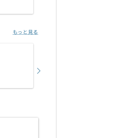
江坂（大阪府）
もっと見る
【C#/C#.NET】トレーサビリティシステム
600,000
〜
円／月
業務委託
門真市（大阪府）