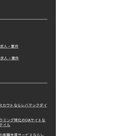
の求人・案件
tの求人・案件
職スカウトならレバテックダイ
ラミング特化のQAサイトな
テイル
の転職支援サービスならレ