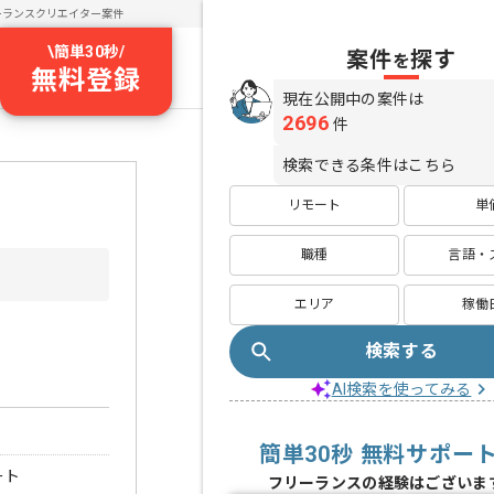
ーランスクリエイター案件
\
簡単30秒
/
案件
探す
を
無料登録
現在公開中の案件は
2696
件
検索できる条件はこちら
リモート
単
職種
言語・
エリア
稼働
検索する
AI検索を使ってみる
簡単30秒 無料サポー
ート
フリーランスの経験はございま