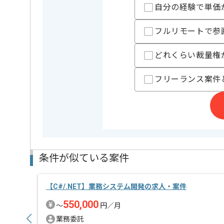
ぜひ一度、ご商談で雰囲気等掴んでいただき、参画の
自分の経験で単価
参画当初は1～3日は常駐で作業していただき、以後フ
※リモート頻度は習熟度や状況に応じて変動いたしま
フルリモートで参
どれくらい裁量権
フリーランス案件
条件が似ている案件
【C#/.NET】業務システム開発の求人・案件
550,000
〜
円／月
業務委託