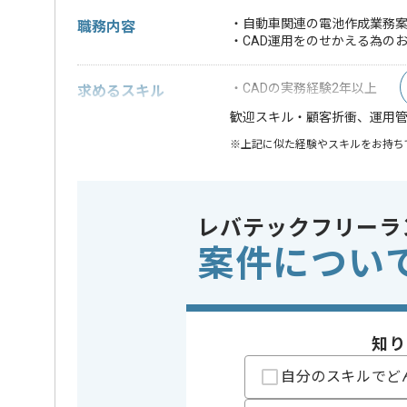
・自動車関連の電池作成業務案
職務内容
・CAD運用をのせかえる為の
・CADの実務経験2年以上
求めるスキル
・顧客折衝、運用
歓迎スキル
※上記に似た経験やスキルをお持ち
特徴
この案件のポイント
参画実績あ
レバテックフリーラ
精算条件
有
精算・お支払い
案件につい
精算基準時間
140時間
支払いサイト
15日
知り
担当者より
自分のスキルでど
これまでのご経験を活かしたい方におすすめの案件で