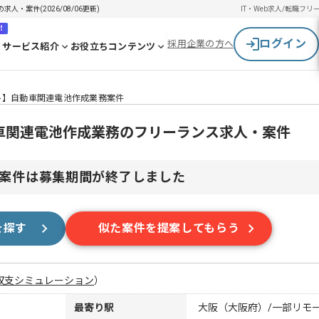
人・案件(2026/08/06更新)
IT・Web求人/転職
フリ
！
ログイン
採用企業の方へ
サービス紹介
お役立ちコンテンツ
モート】自動車関連電池作成業務案件
自動車関連電池作成業務のフリーランス求人・案件
案件は募集期間が終了しました
を探す
似た案件を提案してもらう
収支シミュレーション
）
最寄り駅
大阪（大阪府）/一部リモ