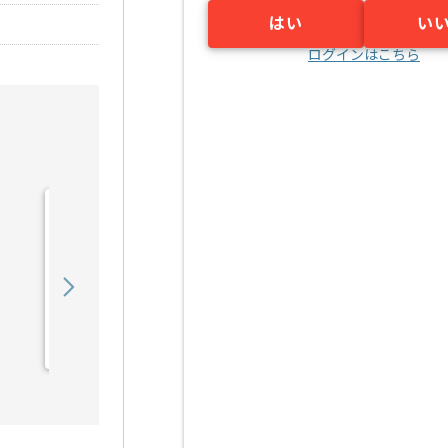
はい
い
ログインはこちら
【C言語】電気通信機器メ
ーカー向け組み込みソフト
ウェア開発の求人・案件
550,000
〜
円／月
業務委託
江坂（大阪府）