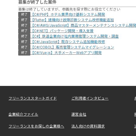
募集が終了した案件
募集は終了していますが、参画先を探す際にお役立てください
【C#/PHP】ホテル業界向け基幹システム開発
終了
【Flutter】建機向け故障診断システム改修機能追加
終了
【C#/AWS/JavaScript】商品マスターメンテナンスシステム開
終了
【C#.NET】パッケージ開発・導入支援
終了
【C#】鉄道企業向け社内業務管理システム開発・調査
終了
【C#/JavaScript】既存システム追加機能改修
終了
【C#/COBOL】販売管理システムマイグレーション
終了
【C#/Vue.js】大手メーカーWebアプリ開発
終了
フリーランススタートガイド
ご利用者インタビュー
企業紹介ファイル
運営会社
フリーランスをお探しの企業様へ
法人向けの資料請求