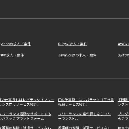
Pythonの求人・案件
Rubyの求人・案件
AWS
C#の求人・案件
JavaScriptの求人・案件
Swif
ITの仕事探しはレバテック（フリー
ITの仕事探しはレバテック（正社員
IT転
ランス向けサービス紹介）
転職サービス紹介）
レクト
フリーランス活動をサポートする
フリーランスの案件探しならフリ
プログ
レバテックプラットフォーム
ーランスHub
らテラ
介護職の転職・派遣サービスなら
看護師の転職・派遣サービスなら
保育士