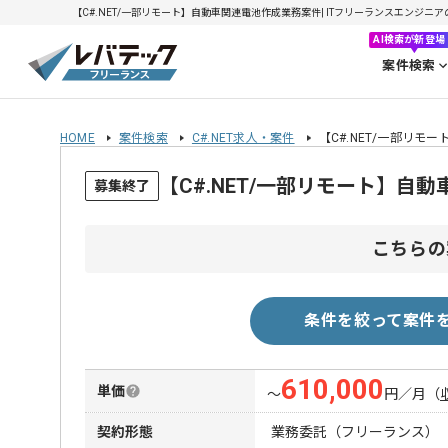
【C#.NET/一部リモート】自動車関連電池作成業務案件| ITフリーランスエンジニアの求
AI検索が新登場
案件検索
HOME
案件検索
C#.NET求人・案件
【C#.NET/一部リ
【C#.NET/一部リモート】
募集終了
こちらの
条件を絞って案件
610,000
単価
〜
円／月
（
契約形態
業務委託（フリーランス）