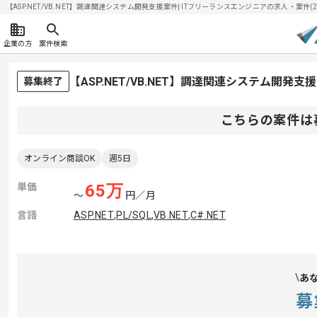
【ASP.NET/VB.NET】調達関連システム開発支援案件| ITフリーランスエンジニアの求人・案件(202
企業の方
案件検索
【ASP.NET/VB.NET】調達関連システム開
募集終了
こちらの案件は
オンライン商談OK
週5日
単価
65
万
〜
円／月
言語
ASP.NET
,
PL/SQL
,
VB.NET
,
C#.NET
あ
募