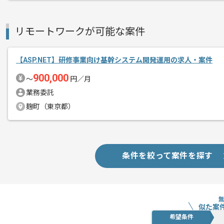
新しいアイディアや技術を積極的に導入
リモートワークが可能な案件
経験豊富なエンジニアと成長が出来る環
スキルアップされたい方、長期的に参画
【ASP.NET】研修事業向け基幹システム開発運用の求人・案件
900,000
〜
円／月
業務委託
麹町（東京都）
条件を絞って案件を探す
似た案
希望条件