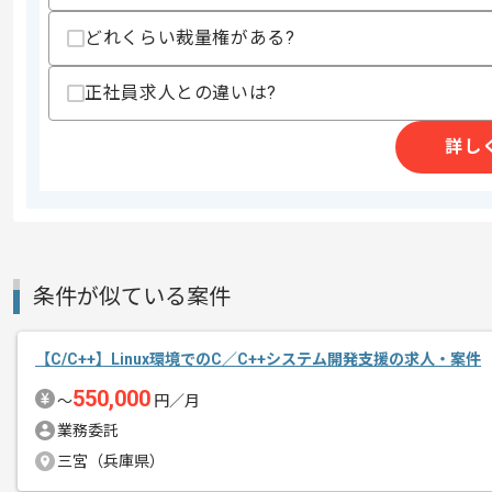
精算条件
有
どれくらい裁量権がある?
精算・お支払い
精算基準時間
140時間〜180時間
支払いサイト
15日
正社員求人との違いは?
詳し
商談回数
1回
その他募集要項
募集人数
1人
作業開始日
2025/02/03
条件が似ている案件
週5日常駐での作業を想定しております
エージェントからのコ
【C/C++】Linux環境でのC／C++システム開発支援の求人・案件
メント
レバテックでの実績がある企業の案件で
550,000
〜
円／月
ASP.NET、VB.NETでの開発経験を活
業務委託
複数案件を保有している企業ですので、
三宮（兵庫県）
ご経験と実績に応じてスライド案件のご