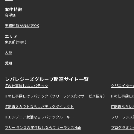
案件特徴
高単価
実務経験が浅い方OK
エリア
東京都(23区)
大阪
愛知
レバレジーズグループ関連サイト一覧
ITの仕事探しはレバテック
クリエイター
ITの仕事探しはレバテック（フリーランス向けサービス紹介）
ITの仕事探
IT転職スカウトならレバテックダイレクト
IT転職なら
ITエンジニア就活ならレバテックルーキー
フリーランス
フリーランスの案件探しならフリーランスHub
プログラミン