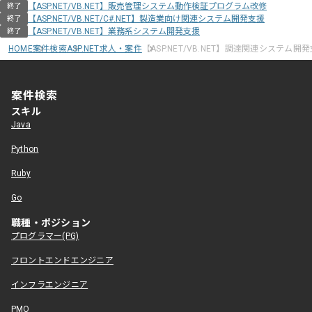
【ASP.NET/VB.NET】販売管理システム動作検証プログラム改修
終了
【ASP.NET/VB.NET/C#.NET】製造業向け関連システム開発支援
終了
【ASP.NET/VB.NET】業務系システム開発支援
終了
HOME
案件検索
ASP.NET求人・案件
【ASP.NET/VB.NET】調達関連システム開
案件検索
スキル
Java
Python
Ruby
Go
職種・ポジション
プログラマー(PG)
フロントエンドエンジニア
インフラエンジニア
PMO