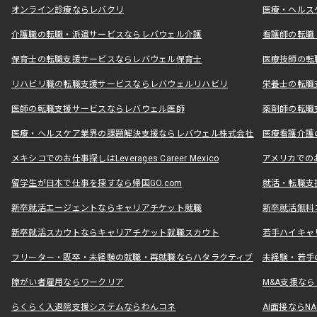
オンライン診療ならレバクリ
医療・ヘルス
介護職の転職・派遣サービスならレバウェル介護
看護師の転職
保育士の転職支援サービスならレバウェル保育士
医療技師の転
リハビリ職の転職支援サービスならレバウェルリハビリ
栄養士の転職
医師の転職支援サービスならレバウェル医師
薬剤師の転職
医療・ヘルスケア業界の課題解決支援ならレバウェル株式会社
医療看護介護の
メキシコでのお仕事探しはLeverages Career Mexico
アメリカでのお仕事
留学生が日本で仕事を探すなら帰国GO.com
就活・転職支
新卒就活エージェントならキャリアチケット就職
新卒就活無料
新卒就活スカウトならキャリアチケット就職スカウト
若手ハイキャ
フリーター・既卒・未経験の就職・再就職ならハタラクティブ
未経験・若手
障がい者雇用ならワークリア
M&A支援な
らくらく入退院支援システムならわんコネ
AI面接ならNAL