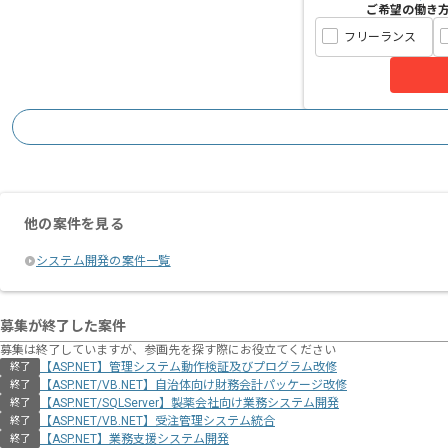
ご希望の働き
フリーランス
他の案件を見る
システム開発の案件一覧
募集が終了した案件
募集は終了していますが、参画先を探す際にお役立てください
【ASP.NET】管理システム動作検証及びプログラム改修
終了
【ASP.NET/VB.NET】自治体向け財務会計パッケージ改修
終了
【ASP.NET/SQLServer】製薬会社向け業務システム開発
終了
【ASP.NET/VB.NET】受注管理システム統合
終了
【ASP.NET】業務支援システム開発
終了