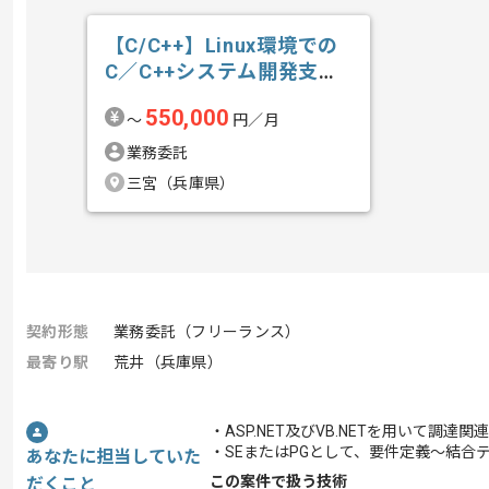
【C/C++】Linux環境での
C／C++システム開発支援
の求人・案件
550,000
〜
円／月
業務委託
三宮（兵庫県）
契約形態
業務委託（フリーランス）
最寄り駅
荒井（兵庫県）
・ASP.NET及びVB.NETを用いて
・SEまたはPGとして、要件定義～結合
あなたに担当していた
この案件で扱う技術
だくこと