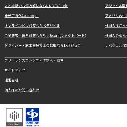
人と組織のお悩み解決ならNALYSYS Lab.
アジャイル開発なら
業務可視化はremopia
アメリカの生活
オンラインピル診療ならメデリピル
外国人採用ならLe
企業研究・選考対策ならFactBoard(ファクトボード)
外国人派遣なら
ドライバー・施工管理技士の転職ならレバジョブ
レバウェル保
フリーランスエンジニアの求人・案件
サイトマップ
運営会社
個人様のお問い合わせ