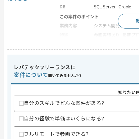
DB
SQL Server , Oracle
この案件のポイント
業務内容
システム開発
特徴
参画実績あり , 長期プ
求めるスキル
スキル
レバテックフリーランスに
・下記を用いた開発経験
‐ASP.NET
案件について
聞いてみませんか？
‐VB.NET
‐C#.NET
‐PL/SQL
知りたい
‐RDB(SQLServer、Oracle)
自分のスキルでどんな案件がある?
スキルに不安がある方へ
上記に似た経験やスキルをお持ちであれば申
自分の経験で単価はいくらになる?
フルリモートで参画できる?