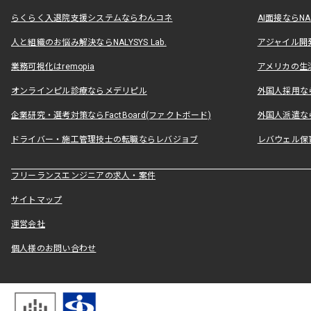
らくらく入退院支援システムならわんコネ
AI面接ならNAL
人と組織のお悩み解決ならNALYSYS Lab.
アジャイル開発なら
業務可視化はremopia
アメリカの生活
オンラインピル診療ならメデリピル
外国人採用ならLe
企業研究・選考対策ならFactBoard(ファクトボード)
外国人派遣なら
ドライバー・施工管理技士の転職ならレバジョブ
レバウェル保
フリーランスエンジニアの求人・案件
サイトマップ
運営会社
個人様のお問い合わせ