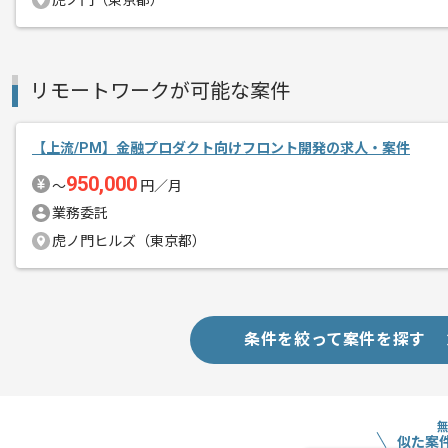
虎ノ門（東京都）
経験豊富なエンジニアと成長が出来る環
スキルアップされたい方、長期的に参画
基本的には一部リモート作業を見込んで
リモートワークが可能な案件
【上流/PM】金融プロダクト向けフロント開発の求人・案件
950,000
〜
円／月
業務委託
虎ノ門ヒルズ（東京都）
条件を絞って案件を探す
似た案