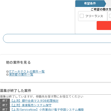
希望条件
ご希望の働き
フリーランス
他の案件を見る
ITアーキテクトの案件一覧
東京都の案件一覧
募集が終了した案件
募集は終了していますが、参画先を探す際にお役立てください
【上流】銀行会員マスタDB処理検討
終了
【上流】楽楽販売システム保守
終了
【上流/ServiceNow】小売業向け電子申請システム構築
終了