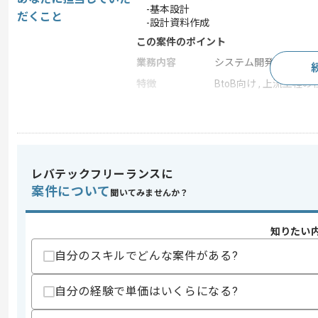
-基本設計
だくこと
-設計資料作成
この案件のポイント
業務内容
システム開発
特徴
BtoB向け , 上流工程の
求めるスキル
スキル
・国内製造業における生産管理システム
・ウォーターフォール型開発における基
レバテックフリーランスに
案件について
歓迎スキル
聞いてみませんか？
・Azureクラウドネイティブ開発経験(
・C#.NET によるシステム基本設計経験
知りたい
・ビジネスレベルの英語実務経験
自分のスキルでどんな案件がある?
スキルに不安がある方へ
上記に似た経験やスキルをお持ちであれば申
自分の経験で単価はいくらになる?