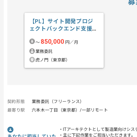
募
【PL】サイト開発プロジ
ェクトバックエンド支援の
求人・案件
850,000
〜
円／月
業務委託
虎ノ門（東京都）
契約形態
業務委託（フリーランス）
最寄り駅
六本木一丁目（東京都）/一部リモート
・ITアーキテクトとして製造業向けシス
・主に下記作業をご担当いただきます。
あなたに担当していた