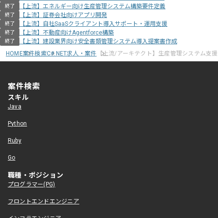
【上流】エネルギー向け生産管理システム構築要件定義
終了
【上流】証券会社向けアプリ開発
終了
【上流】自社SaaSクライアント導入サポート・運用支援
終了
【上流】不動産向けAgentforce構築
終了
【上流】建設業界向け安全書類管理システム導入提案書作成
終了
HOME
案件検索
C#.NET求人・案件
【上流/アーキテクト】生産管理システム支
案件検索
スキル
Java
Python
Ruby
Go
職種・ポジション
プログラマー(PG)
フロントエンドエンジニア