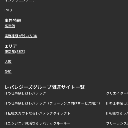
インフラエンジニア
PMO
案件特徴
高単価
実務経験が浅い方OK
エリア
東京都(23区)
大阪
愛知
レバレジーズグループ関連サイト一覧
ITの仕事探しはレバテック
クリエイター
ITの仕事探しはレバテック（フリーランス向けサービス紹介）
ITの仕事探
IT転職スカウトならレバテックダイレクト
IT転職なら
ITエンジニア就活ならレバテックルーキー
フリーランス