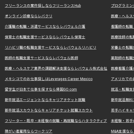
フリーランスの案件探しならフリーランスHub
プログラミン
オンライン診療ならレバクリ
医療・ヘルス
介護職の転職・派遣サービスならレバウェル介護
看護師の転職
保育士の転職支援サービスならレバウェル保育士
医療技師の転
リハビリ職の転職支援サービスならレバウェルリハビリ
栄養士の転職
医師の転職支援サービスならレバウェル医師
薬剤師の転職
医療・ヘルスケア業界の課題解決支援ならレバウェル株式会社
医療看護介護の
メキシコでのお仕事探しはLeverages Career Mexico
アメリカでのお仕事
留学生が日本で仕事を探すなら帰国GO.com
就活・転職支
新卒就活エージェントならキャリアチケット就職
新卒就活無料
新卒就活スカウトならキャリアチケット就職スカウト
若手ハイキャ
フリーター・既卒・未経験の就職・再就職ならハタラクティブ
未経験・若手
障がい者雇用ならワークリア
M&A支援な