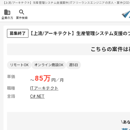
【上流/アーキテクト】生産管理システム支援案件| ITフリーランスエンジニアの求人・案件(2026/
企業の方
案件検索
【上流/アーキテクト】生産管理システム支援の
募集終了
こちらの案件は
リモートOK
オンライン商談OK
週5日
単価
85
万
〜
円／月
職種
ITアーキテクト
言語
C#.NET
あ