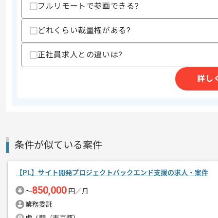
フルリモートで参画できる?
精算条件
有
精算・お支払い
どれくらい裁量権がある?
精算基準時間
130時間〜190時間
支払いサイト
15日
正社員求人との違いは?
詳し
商談回数
2回
その他募集要項
募集人数
1人
作業開始日
2025/01/10
条件が似ている案件
レバテックでの実績がある企業の案件で
エージェントからのコ
ITアーキテクトの経験を活かすことがで
【PL】サイト開発プロジェクトバックエンド支援の求人・案件
メント
複数案件を保有している企業ですので、
850,000
〜
円／月
ご経験と実績に応じてスライド案件のご
業務委託
新しいアイディアや技術を積極的に導入