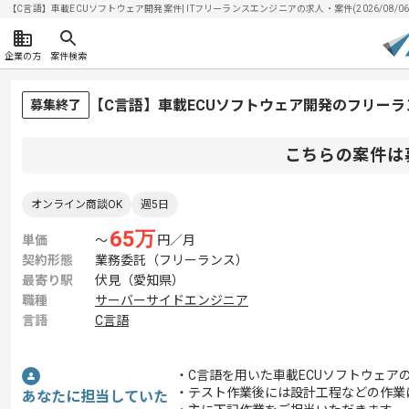
【C言語】車載ECUソフトウェア開発案件| ITフリーランスエンジニアの求人・案件(2026/08/06
企業の方
案件検索
【C言語】車載ECUソフトウェア開発のフリー
募集終了
こちらの案件は
オンライン商談OK
週5日
65
万
単価
〜
円／月
契約形態
業務委託（フリーランス）
最寄り駅
伏見（愛知県）
職種
サーバーサイドエンジニア
言語
C言語
・C言語を用いた車載ECUソフトウェア
・テスト作業後には設計工程などの作業
あなたに担当していた