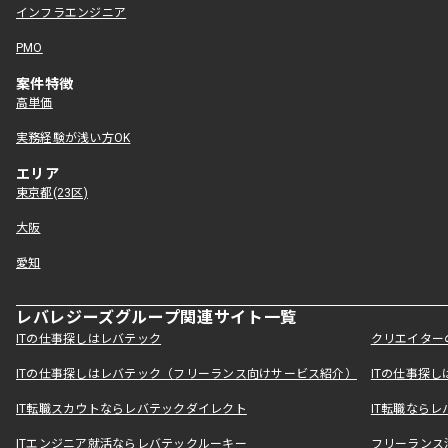
インフラエンジニア
PMO
案件特徴
高単価
実務経験が浅い方OK
エリア
東京都(23区)
大阪
愛知
レバレジーズグループ関連サイト一覧
ITの仕事探しはレバテック
クリエイター
ITの仕事探しはレバテック（フリーランス向けサービス紹介）
ITの仕事探
IT転職スカウトならレバテックダイレクト
IT転職なら
ITエンジニア就活ならレバテックルーキー
フリーランス