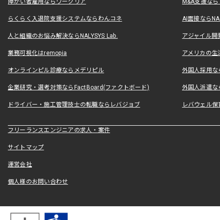
障がい者雇用ならワークリア
M&A支援な
らくらく入退院支援システムならわんコネ
AI面接ならNAL
人と組織のお悩み解決ならNALYSYS Lab.
アジャイル開発なら
業務可視化はremopia
アメリカの生活
オンラインピル診療ならメデリピル
外国人採用ならLe
企業研究・選考対策ならFactBoard(ファクトボード)
外国人派遣なら
ドライバー・施工管理技士の転職ならレバジョブ
レバウェル保
フリーランスエンジニアの求人・案件
サイトマップ
運営会社
個人様のお問い合わせ