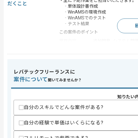
・主に下記作業をご担当いただきます。
だくこと
‐単体設計書作成
‐WinAMSの環境作成
‐WinAMSでのテスト
‐テスト結果
この案件のポイント
業務内容
追加開発 , システム開
特徴
参画実績あり , 長期プ
レバテックフリーランスに
求めるスキル
案件について
聞いてみませんか？
スキル
・WinAMSを使用した単体テストの経験
歓迎スキル
知りたい
・車載ECUの開発経験
自分のスキルでどんな案件がある?
スキルに不安がある方へ
上記に似た経験やスキルをお持ちであれば申
自分の経験で単価はいくらになる?