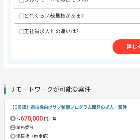
フルリモートで参画できる?
精算条件
有
精算・お支払い
どれくらい裁量権がある?
精算基準時間
150時間〜180時間
支払いサイト
15日
正社員求人との違いは?
詳し
商談回数
1回
その他募集要項
募集人数
1人
作業開始日
2025/01/14
リモートワークが可能な案件
本企業様は東海エリアを中心に多数の案
エージェントからのコ
ざいます。
【C言語】遊技機向けサブ制御プログラム開発の求人・案件
メント
670,000
〜
円／月
レバテックからの参画実績が豊富な企業
業務委託
浅草橋（東京都）