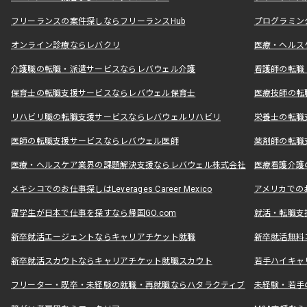
フリーランスの案件探しならフリーランスHub
プログラミン
オンライン診療ならレバクリ
医療・ヘルス
介護職の転職・派遣サービスならレバウェル介護
看護師の転職
保育士の転職支援サービスならレバウェル保育士
医療技師の転
リハビリ職の転職支援サービスならレバウェルリハビリ
栄養士の転職
医師の転職支援サービスならレバウェル医師
薬剤師の転職
医療・ヘルスケア業界の課題解決支援ならレバウェル株式会社
医療看護介護の
メキシコでのお仕事探しはLeverages Career Mexico
アメリカでのお仕事
留学生が日本で仕事を探すなら帰国GO.com
就活・転職支
新卒就活エージェントならキャリアチケット就職
新卒就活無料
新卒就活スカウトならキャリアチケット就職スカウト
若手ハイキャ
フリーター・既卒・未経験の就職・再就職ならハタラクティブ
未経験・若手