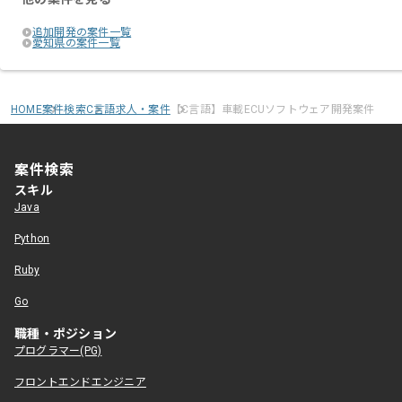
追加開発の案件一覧
愛知県の案件一覧
HOME
案件検索
C言語求人・案件
【C言語】車載ECUソフトウェア開発案件
案件検索
スキル
Java
Python
Ruby
Go
職種・ポジション
プログラマー(PG)
フロントエンドエンジニア