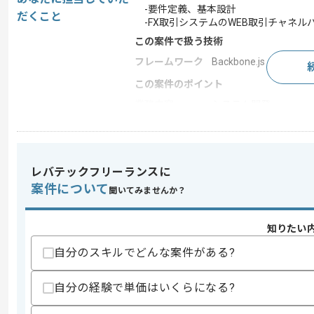
-要件定義、基本設計
だくこと
-FX取引システムのWEB取引チャネル
この案件で扱う技術
フレームワーク
Backbone.js , React , S
この案件のポイント
業務内容
システム開発
特徴
参画実績あり , 上流工
レバテックフリーランスに
求めるスキル
案件について
聞いてみませんか？
スキル
・上流経験
・JavaScriptやTypeScriptの開発経験
知りたい
歓迎スキル
自分のスキルでどんな案件がある?
・FXや株式等の取引経験と知見
スキルに不安がある方へ
自分の経験で単価はいくらになる?
上記に似た経験やスキルをお持ちであれば申