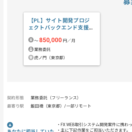
募
【PL】サイト開発プロジ
ェクトバックエンド支援の
求人・案件
850,000
〜
円／月
業務委託
虎ノ門（東京都）
契約形態
業務委託（フリーランス）
最寄り駅
飯田橋（東京都）/一部リモート
・FX WEB取引システム開発案件に携わ
・主に下記作業をご担当いただきます。
あなたに担当していた