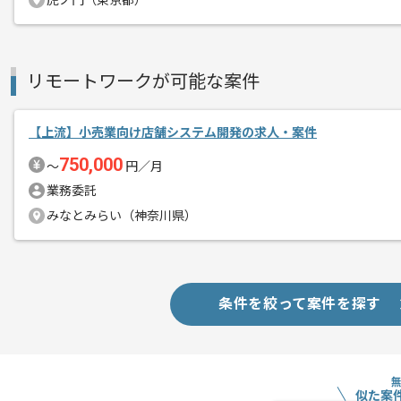
虎ノ門（東京都）
新しいアイディアや技術を積極的に導入
経験豊富なエンジニアと成長が出来る環
スキルアップされたい方、長期的に参画
リモートワークが可能な案件
基本的には一部リモート作業を見込んで
【上流】小売業向け店舗システム開発の求人・案件
750,000
〜
円／月
業務委託
みなとみらい（神奈川県）
条件を絞って案件を探す
似た案