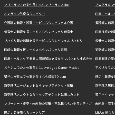
フリーランスの案件探しならフリーランスHub
プログラミン
オンライン診療ならレバクリ
医療・ヘルス
介護職の転職・派遣サービスならレバウェル介護
看護師の転職
保育士の転職支援サービスならレバウェル保育士
医療技師の転
リハビリ職の転職支援サービスならレバウェルリハビリ
栄養士の転職
医師の転職支援サービスならレバウェル医師
薬剤師の転職
医療・ヘルスケア業界の課題解決支援ならレバウェル株式会社
医療看護介護の
メキシコでのお仕事探しはLeverages Career Mexico
アメリカでのお仕事
留学生が日本で仕事を探すなら帰国GO.com
就活・転職支
新卒就活エージェントならキャリアチケット就職
新卒就活無料
新卒就活スカウトならキャリアチケット就職スカウト
若手ハイキャ
フリーター・既卒・未経験の就職・再就職ならハタラクティブ
未経験・若手
障がい者雇用ならワークリア
M&A支援な