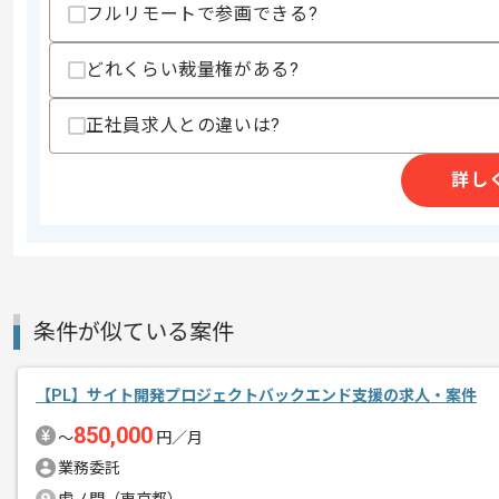
フルリモートで参画できる?
精算条件
有
どれくらい裁量権がある?
精算・お支払い
精算基準時間
140時間〜180時間
正社員求人との違いは?
支払いサイト
15日
詳し
商談回数
1回
その他募集要項
募集人数
1人
作業開始日
2025/04/01
条件が似ている案件
レバテックでの実績がある企業の案件で
【PL】サイト開発プロジェクトバックエンド支援の求人・案件
エージェントからのコ
上流開発の経験を活かすことができます
850,000
メント
〜
円／月
複数案件を保有している企業ですので、
業務委託
ご経験と実績に応じてスライド案件のご