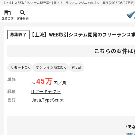
【上流】WEB取引システム開発案件| ITフリーランスエンジニアの求人・案件(2026/08/07更新)
企業の方
案件検索
【上流】WEB取引システム開発のフリーランス
募集終了
こちらの案件は
リモートOK
オンライン商談OK
週5日
単価
45
万
〜
円／月
職種
ITアーキテクト
言語
Java
,
TypeScript
あ