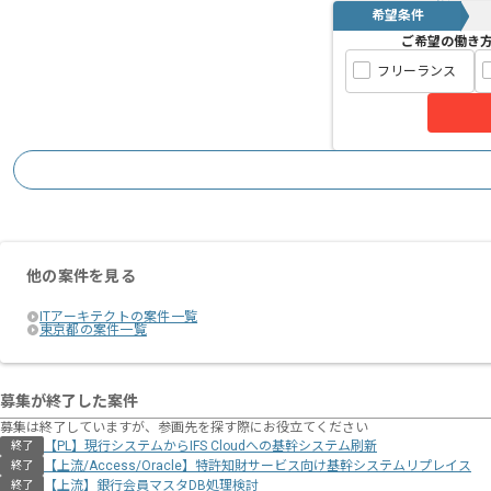
希望条件
ご希望の働き
フリーランス
他の案件を見る
ITアーキテクトの案件一覧
東京都の案件一覧
募集が終了した案件
募集は終了していますが、参画先を探す際にお役立てください
【PL】現行システムからIFS Cloudへの基幹システム刷新
終了
【上流/Access/Oracle】特許知財サービス向け基幹システムリプレイス
終了
【上流】銀行会員マスタDB処理検討
終了