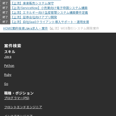
【上流】楽楽販売システム保守
終了
【上流/ServiceNow】小売業向け電子申請システム構築
終了
【上流】エネルギー向け生産管理システム構築要件定義
終了
【上流】証券会社向けアプリ開発
終了
【上流】自社SaaSクライアント導入サポート・運用支援
終了
HOME
案件検索
Java求人・案件
【上流】WEB取引システム開発案件
案件検索
スキル
Java
Python
Ruby
Go
職種・ポジション
プログラマー(PG)
フロントエンドエンジニア