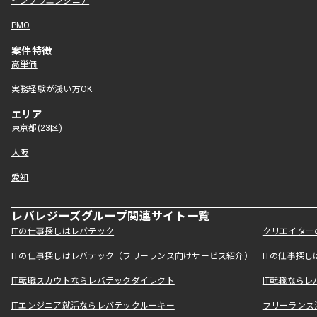
インフラエンジニア
PMO
案件特徴
高単価
実務経験が浅い方OK
エリア
東京都(23区)
大阪
愛知
レバレジーズグループ関連サイト一覧
ITの仕事探しはレバテック
クリエイター
ITの仕事探しはレバテック（フリーランス向けサービス紹介）
ITの仕事探
IT転職スカウトならレバテックダイレクト
IT転職なら
ITエンジニア就活ならレバテックルーキー
フリーランス