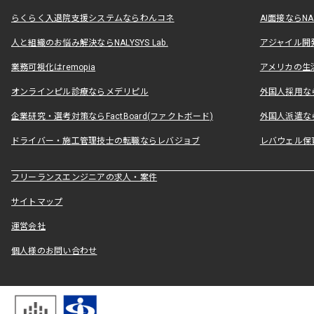
らくらく入退院支援システムならわんコネ
AI面接ならNAL
人と組織のお悩み解決ならNALYSYS Lab.
アジャイル開発なら
業務可視化はremopia
アメリカの生活
オンラインピル診療ならメデリピル
外国人採用ならLe
企業研究・選考対策ならFactBoard(ファクトボード)
外国人派遣なら
ドライバー・施工管理技士の転職ならレバジョブ
レバウェル保
フリーランスエンジニアの求人・案件
サイトマップ
運営会社
個人様のお問い合わせ