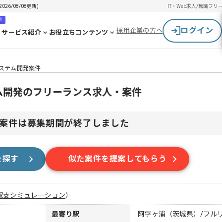
6/08/08更新)
IT・Web求人/転職
フリ
！
ログイン
採用企業の方へ
サービス紹介
お役立ちコンテンツ
システム開発案件
ム開発のフリーランス求人・案件
案件は募集期間が終了しました
を探す
似た案件を提案してもらう
収支シミュレーション
）
最寄り駅
阿字ヶ浦（茨城県）/フル