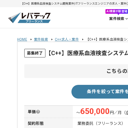
【C++】医療系血液検査システム開発案件| ITフリーランスエンジニアの求人・案件(202
AI検索が新登場
案件検索
HOME
案件検索
C++求人・案件
【C++】医療系血液検査
【C++】医療系血液検査システ
募集終了
こちらの
条件を絞って案件
650,000
単価
〜
円／月
（
契約形態
業務委託（フリーランス）