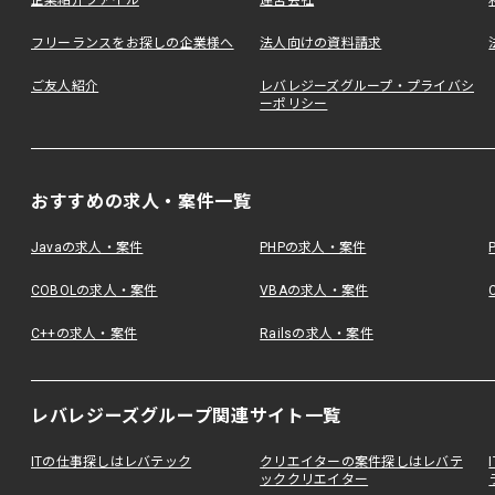
企業紹介ファイル
運営会社
フリーランスをお探しの企業様へ
法人向けの資料請求
ご友人紹介
レバレジーズグループ・プライバシ
ーポリシー
おすすめの求人・案件一覧
Javaの求人・案件
PHPの求人・案件
COBOLの求人・案件
VBAの求人・案件
C++の求人・案件
Railsの求人・案件
レバレジーズグループ関連サイト一覧
ITの仕事探しはレバテック
クリエイターの案件探しはレバテ
ッククリエイター