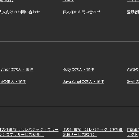
利用規約
ヘルプ
サイト
法人向けのお問い合わせ
個人様のお問い合わせ
登録者
Pythonの求人・案件
Rubyの求人・案件
AWS
C#の求人・案件
JavaScriptの求人・案件
Swif
ITの仕事探しはレバテック（フリー
ITの仕事探しはレバテック（正社員
IT転
ランス向けサービス紹介）
転職サービス紹介）
レクト