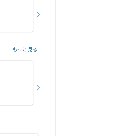
550,000
〜
円／月
業務委託
北府中（東京都）
もっと見る
【C++】販売管理デスクトップアプリケーシ
900,000
〜
円／月
業務委託
秋葉原（東京都）