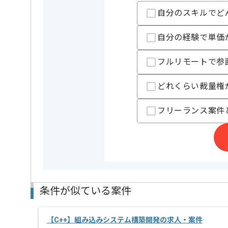
ご経験と実績に応じてスライド案件のご提案も差し上
自分のスキルでど
新しいアイディアや技術を積極的に導入し、
経験豊富なエンジニアと成長が出来る環境でございま
スキルアップされたい方、長期的に参画されたい方に
自分の経験で単価
首都圏または遠方からリモートにてご参画いただけま
フルリモートで参
どれくらい裁量権
フリーランス案件
条件が似ている案件
【C++】組み込みシステム構築開発の求人・案件