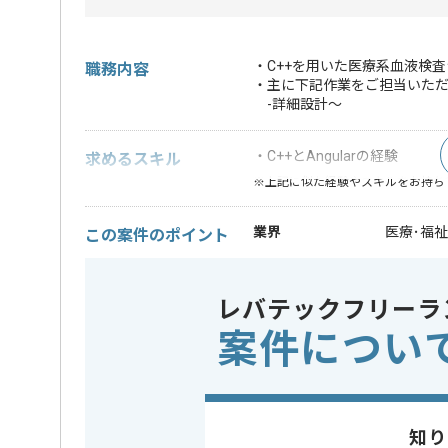
・C++を用いた医療系血液検
職務内容
・主に下記作業をご担当いた
-詳細設計～
・C++とAngularの経験
求めるスキル
※上記に似た経験やスキルをお持ち
業界
医療･福祉
この案件のポイント
業務内容
システム
特徴
参画実績あり
レバテックフリーラ
案件につい
担当者より
レバテックでの実績がある企業の案件でございます。
C++での開発経験を活かすことができます。
知り
複数案件を保有している企業ですので、