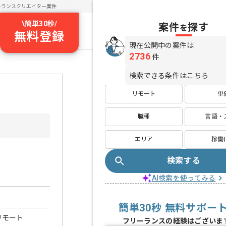
ーランスクリエイター案件
\
簡単30秒
/
案件
探す
を
無料登録
現在公開中の案件は
2736
件
検索できる条件はこちら
リモート
単
職種
言語・
エリア
稼働
検索する
AI検索を使ってみる
簡単30秒 無料サポー
リモート
フリーランスの経験はございま