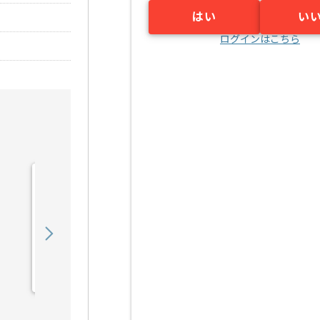
はい
い
ログインはこちら
【機電】【品質保証】大手
メーカー向け品質管理の求
人・案件
550,000
〜
円／月
業務委託
北府中（東京都）