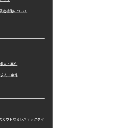
マップ
限定機能について
の求人・案件
tの求人・案件
職スカウトならレバテックダイ