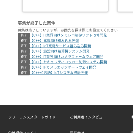
募集が終了した案件
募集は終了していますが、参画先を探す際にお役立てください
【C++】IT業界向けメモレコ制御ソフト改修開発
終了
【C++】車載向け組み込み開発
終了
【C++】IoT充電サービス組み込み開発
終了
【C++】施設向け精算機システム開発
終了
【C++】IT業界向けカメラファームウェア開発
終了
【C++】セキュリティロッカー制御システム開発
終了
【C++】IPカメラエッジゲートウェイ開発
終了
【C++/C言語】IoTシステム設計開発
終了
フリーランススタートガイド
ご利用者インタビュー