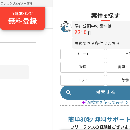
ーランスクリエイター案件
\
簡単30秒
/
案件
探す
を
無料登録
現在公開中の案件は
2710
件
検索できる条件はこちら
リモート
単
職種
言語・
エリア
稼働
検索する
AI検索を使ってみる
簡単30秒 無料サポー
フリーランスの経験はございま