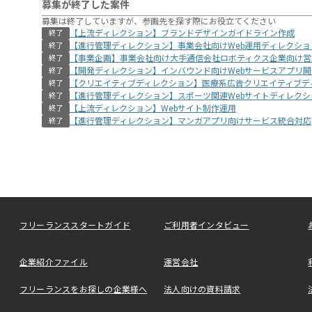
募集が終了した案件
募集は終了していますが、参画先を探す際にお役立てください
【上流ディレクション】ブランドデザインガイドライン作成
終了
【進行管理ディレクション】事業会社向けWeb運用ディレクショ
終了
【事業企画】事業会社向け大手通信会社ロボティクス企業向け営
終了
【開発ディレクション】インバウンド向けWebサービスアプリ開
終了
【クリエイティブディレクション】医療系広告クリエイティブデ
終了
【進行管理ディレクション】スポーツ関連Webサイトディレクシ
終了
【上流ディレクション】Webサイト制作運用
終了
【進行管理ディレクション】マンガアプリ向けサービス統合対応
終了
フリーランススタートガイド
ご利用者インタビュー
企業紹介ファイル
運営会社
フリーランスをお探しの企業様へ
法人向けの資料請求