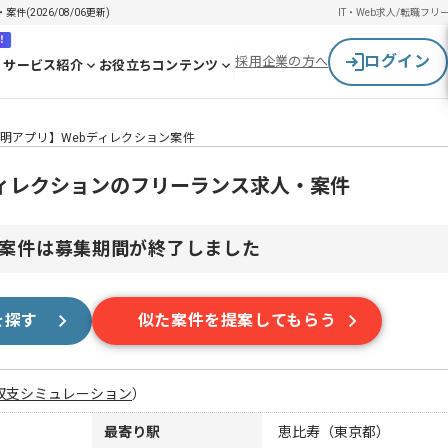
(2026/08/06更新)
IT・Web求人/転職
フリ
！
ログイン
採用企業の方へ
サービス紹介
お役立ちコンテンツ
明アプリ】Webディレクション案件
ディレクションのフリーランス求人・案件
案件は募集期間が終了しました
を探す
似た案件を提案してもらう
収支シミュレーション
）
最寄り駅
恵比寿（東京都）