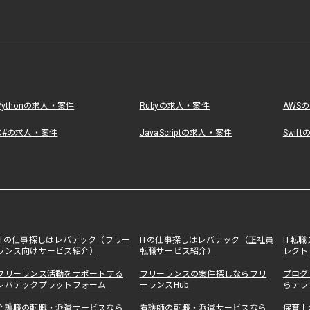
Pythonの求人・案件
Rubyの求人・案件
AWS
C#の求人・案件
JavaScriptの求人・案件
Swif
ITの仕事探しはレバテック（フリー
ITの仕事探しはレバテック（正社員
IT転
ランス向けサービス紹介）
転職サービス紹介）
レクト
フリーランス活動をサポートする
フリーランスの案件探しならフリ
プログ
レバテックプラットフォーム
ーランスHub
らテラ
介護職の転職・派遣サービスなら
看護師の転職・派遣サービスなら
保育士