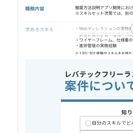
服薬方法説明アプリ開発にお
職務内容
※スキルセット次第では、別
・Webディレクションの実務経
求めるスキル
・顧客折衝及び要件定義の実
・ワイヤーフレーム、仕様書
・進捗管理の実務経験
※上記に似た経験やスキルをお持ち
特徴
この案件のポイント
新規立ち上
レバテックフリーラ
案件につい
精算条件
有
精算・お支払い
精算基準時間
140時間
支払いサイト
15日
知り
自分のスキルでど
担当者より