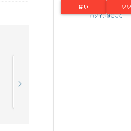
はい
い
ログインはこちら
【TypeScript/AWS】大手
コンビニチェーン次世代
店...の求人・案件
730,000
〜
円／月
業務委託
浜松町（東京都）