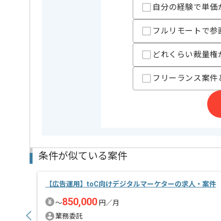
恵比寿に移転したばかりの新オフィスになります。
自分の経験で単価
現場では様々な大型プロジェクトの開発を進めており
技術面でのスキルアップを希望している方に非常にマ
フルリモートで参
どれくらい裁量権
フリーランス案件
条件が似ている案件
【広告運用】toC向けデジタルマーケターの求人・案件
850,000
〜
円／月
業務委託