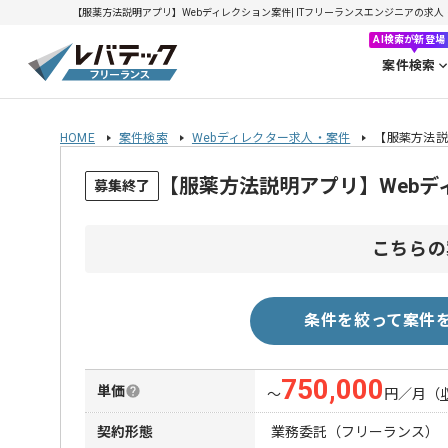
【服薬方法説明アプリ】Webディレクション案件| ITフリーランスエンジニアの求人・案件
AI検索が新登場
案件検索
HOME
案件検索
Webディレクター求人・案件
【服薬方法説
【服薬方法説明アプリ】Web
募集終了
こちらの
条件を絞って案件
750,000
単価
〜
円／月
（
契約形態
業務委託（フリーランス）