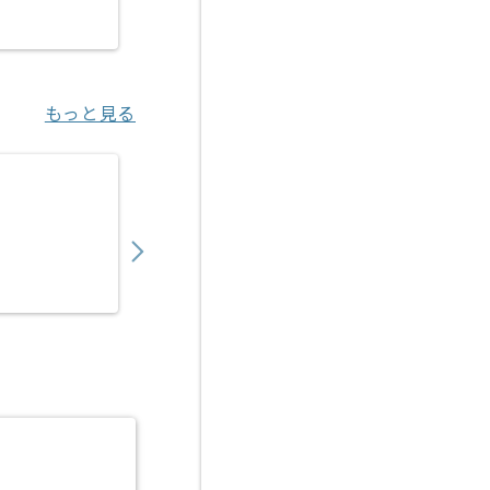
浜松町（東京都）
もっと見る
【社内SE】研究機関向けシステム構築運用デ
700,000
〜
円／月
業務委託
医療センター（兵庫県）