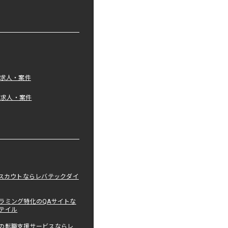
の求人・案件
tの求人・案件
職スカウトならレバテックダイ
ラミング特化のQAサイトな
テイル
の転職支援サービスならレ