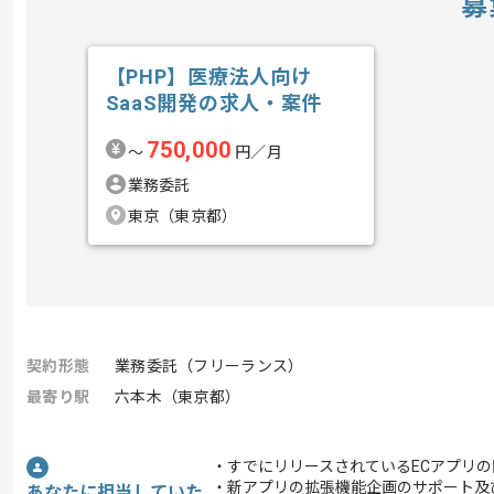
募
【PHP】医療法人向け
SaaS開発の求人・案件
750,000
〜
円／月
業務委託
東京（東京都）
契約形態
業務委託（フリーランス）
最寄り駅
六本木（東京都）
・すでにリリースされているECアプリ
・新アプリの拡張機能企画のサポート及
あなたに担当していた