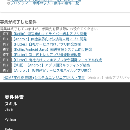
プログラマー 京都の求人・案件の案件一覧
募集が終了した案件
募集は終了していますが、参画先を探す際にお役立てください
【Kotlin】運送業向けドライバー端末アプリ開発
終了
【Android】医療業界向け決済端末用アプリ開発
終了
【Flutter】自社サービス向けアプリ開発支援
終了
【Kotlin/Android Java】輸送管理システム向け開発
終了
【Flutter】次世代トレカアプリ機能開発改善
終了
【Flutter】商社向けスマホアプリ保守開発マニュアル作成
終了
【派遣】【Android】アプリ開発キッティング構築
終了
【Android】 仮想通貨サービスモバイルアプリ開発
終了
HOME
案件検索
SE (システムエンジニア)求人・案件
【Android】通販アプリ
案件検索
スキル
Java
Python
Ruby