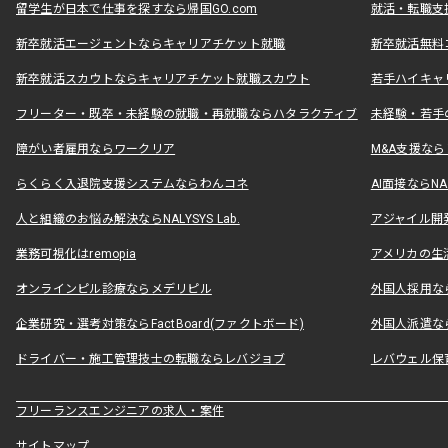
留学生が日本で仕事を探すなら帰国GO.com
就活・転職支
新卒就活エージェントならキャリアチケット就職
新卒就活無料
新卒就活スカウトならキャリアチケット就職スカウト
若手ハイキャ
フリーター・既卒・未経験の就職・再就職ならハタラクティブ
未経験・若手
障がい者雇用ならワークリア
M&A支援な
らくらく入退院支援システムならわんコネ
AI面接ならNAL
人と組織のお悩み解決ならNALYSYS Lab.
アジャイル開発なら
業務可視化はremopia
アメリカの生活
オンラインピル診療ならメデリピル
外国人採用ならLe
企業研究・選考対策ならFactBoard(ファクトボード)
外国人派遣なら
ドライバー・施工管理技士の転職ならレバジョブ
レバウェル保
フリーランスエンジニアの求人・案件
サイトマップ