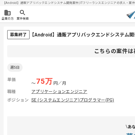
【Android】通販アプリバックエンドシステム開発案件| ITフリーランスエンジニアの求人・案件(20
企業の方
案件検索
【Android】通販アプリバックエンドシステ
募集終了
こちらの案件は
週5日
単価
75
万
〜
円／月
職種
アプリケーションエンジニア
ポジション
SE (システムエンジニア)
プログラマー(PG)
あ