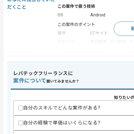
この案件で扱う技術
だくこと
OS
Android
この案件のポイント
業界
ECサイト
業務内容
新規開発 , 追加開発 , 
特徴
20代活躍中 , 30代活躍
レバテックフリーランスに
求めるスキル
案件について
スキル
聞いてみませんか？
・Androidアプリ開発の実務経験
・要件のヒアリングや仕様設計をした経
・Gitを用いた開発経験
知りたい
歓迎スキル
自分のスキルでどんな案件がある?
・Eコマースや小売販売システムののアプ
・物流システムや会計システムの運用/
自分の経験で単価はいくらになる?
スキルに不安がある方へ