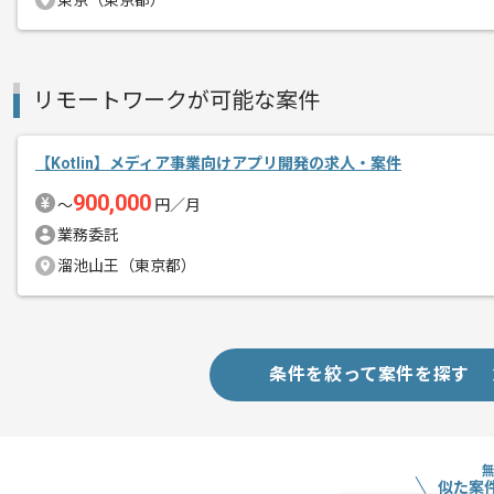
東京（東京都）
スピード感を持って対応にあたっていた
リモートワークが可能な案件
【Kotlin】メディア事業向けアプリ開発の求人・案件
900,000
〜
円／月
業務委託
溜池山王（東京都）
条件を絞って案件を探す
似た案