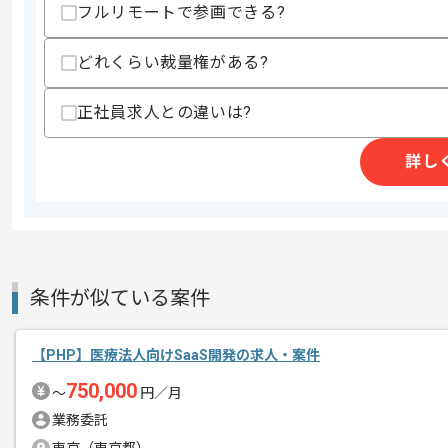
上記に似た経験やスキルをお持ちであれば申
フルリモートで参画できる?
どれくらい裁量権がある?
精算条件
有
正社員求人との違いは?
精算・お支払い
精算基準時間
140時間〜180時間
支払いサイト
15日
詳し
商談回数
1回
その他募集要項
募集人数
1人
条件が似ている案件
作業開始日
2018/02/19
【PHP】医療法人向けSaaS開発の求人・案件
大手ECアプリを運営しているチームで
750,000
〜
円／月
エージェントからのコ
業務委託
メント
企業で力を入れているアプリですので、