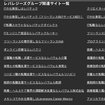
レバレジーズグループ関連サイト一覧
ITの仕事探しはレバテック
クリエイター
ITの仕事探しはレバテック（フリーランス向けサービス紹介）
ITの仕事探
IT転職スカウトならレバテックダイレクト
IT転職なら
ITエンジニア就活ならレバテックルーキー
フリーランス
フリーランスの案件探しならフリーランスHub
プログラミン
オンライン診療ならレバクリ
医療・ヘルス
介護職の転職・派遣サービスならレバウェル介護
看護師の転職
保育士の転職支援サービスならレバウェル保育士
医療技師の転
リハビリ職の転職支援サービスならレバウェルリハビリ
栄養士の転職
医師の転職支援サービスならレバウェル医師
薬剤師の転職
医療・ヘルスケア業界の課題解決支援ならレバウェル株式会社
医療看護介護の
メキシコでのお仕事探しはLeverages Career Mexico
アメリカでのお仕事