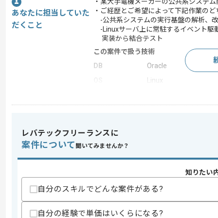
・某大手電機メーカーの公共系システム
・ご経歴とご希望によって下記作業のど
あなたに担当していた
-公共系システムの実行基盤の解析、改
だくこと
-Linuxサーバ上に常駐するイベント
実装から結合テスト
この案件で扱う技術
DB
Oracle
OS
Linux
この案件のポイント
業務内容
新規開発 , 追加開発
特徴
長期プロジェクト
レバテックフリーランスに
案件について
聞いてみませんか？
求めるスキル
知りたい
スキル
・C++での開発経験3年以上
・Linuxの経験
自分のスキルでどんな案件がある?
歓迎スキル
自分の経験で単価はいくらになる?
・Javaの開発経験