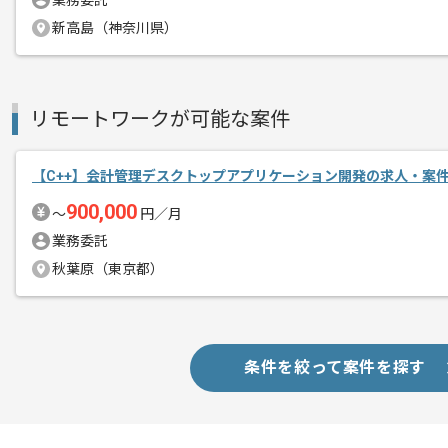
業務委託
大手メーカー企業向けシステムの受託、
新高島（神奈川県）
エージェントからのコ
自社でのスマートフォン向けアプリの開
メント
今回は東京オリンピックに向けた公共系
リモートワークが可能な案件
長期での開発を想定しておりますので、
【C++】会計管理デスクトップアプリケーション開発の求人・案
腰を据えて作業を行いたい方にもおすす
900,000
〜
円／月
業務委託
秋葉原（東京都）
条件を絞って案件を探す