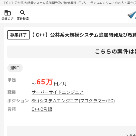
【 C++】公共系大規模システム追加開発及び改修案件| ITフリーランスエンジニアの求人・案件(202
企業の方
案件検索
【 C++】公共系大規模システム追加開発及び改
募集終了
こちらの案件は
週5日
単価
65
万
〜
円／月
職種
サーバーサイドエンジニア
ポジション
SE (システムエンジニア)
プログラマー(PG)
言語
C++
,
C言語