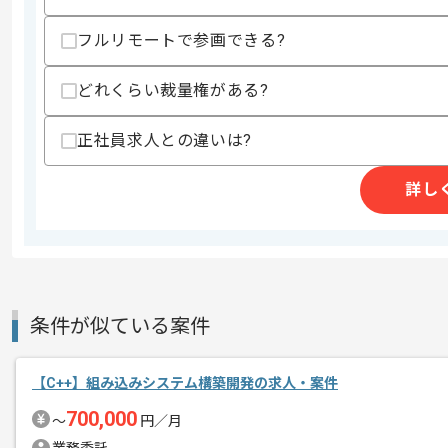
・インフラの知見
・Eclipseの経験
フルリモートで参画できる?
スキルに不安がある方へ
どれくらい裁量権がある?
上記に似た経験やスキルをお持ちであれば申
正社員求人との違いは?
精算条件
有
詳し
精算・お支払い
精算基準時間
150時間〜200時間
支払いサイト
15日
商談回数
1回
条件が似ている案件
その他募集要項
募集人数
2人
【C++】組み込みシステム構築開発の求人・案件
作業開始日
2018/03/01
700,000
〜
円／月