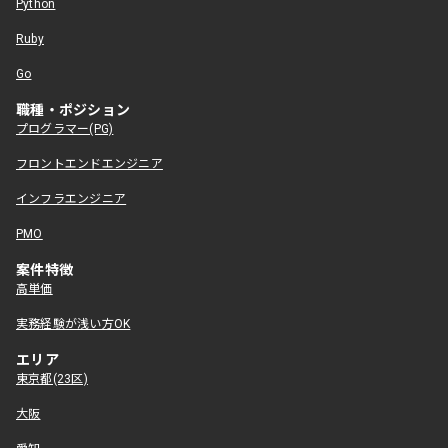
Python
Ruby
Go
職種・ポジション
プログラマー(PG)
フロントエンドエンジニア
インフラエンジニア
PMO
案件特徴
高単価
実務経験が浅い方OK
エリア
東京都(23区)
大阪