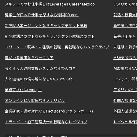
メキシコでのお仕事探しはLeverages Career Mexico
アメリカでのお仕事
留学生が日本で仕事を探すなら帰国GO.com
就活・転職支
新卒就活エージェントならキャリアチケット就職
新卒就活無料
新卒就活スカウトならキャリアチケット就職スカウト
若手ハイキャ
フリーター・既卒・未経験の就職・再就職ならハタラクティブ
未経験・若手
障がい者雇用ならワークリア
M&A支援な
らくらく入退院支援システムならわんコネ
AI面接ならNAL
人と組織のお悩み解決ならNALYSYS Lab.
アジャイル開発なら
業務可視化はremopia
アメリカの生活
オンラインピル診療ならメデリピル
外国人採用ならLe
企業研究・選考対策ならFactBoard(ファクトボード)
外国人派遣なら
ドライバー・施工管理技士の転職ならレバジョブ
レバウェル保