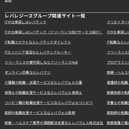
愛知
レバレジーズグループ関連サイト一覧
ITの仕事探しはレバテック
クリエイター
ITの仕事探しはレバテック（フリーランス向けサービス紹介）
ITの仕事探
IT転職スカウトならレバテックダイレクト
IT転職なら
ITエンジニア就活ならレバテックルーキー
フリーランス
フリーランスの案件探しならフリーランスHub
プログラミン
オンライン診療ならレバクリ
医療・ヘルス
介護職の転職・派遣サービスならレバウェル介護
看護師の転職
保育士の転職支援サービスならレバウェル保育士
医療技師の転
リハビリ職の転職支援サービスならレバウェルリハビリ
栄養士の転職
医師の転職支援サービスならレバウェル医師
薬剤師の転職
医療・ヘルスケア業界の課題解決支援ならレバウェル株式会社
医療看護介護の