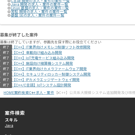
C言語 開発の求人・案件の案件一覧
Java 開発の求人・案件の案件一覧
Linux 基盤の求人・案件の案件一覧
常駐 開発の求人・案件の案件一覧
基盤 SEの求人・案件の案件一覧
募集が終了した案件
募集は終了していますが、参画先を探す際にお役立てください
【C++】IT業界向けメモレコ制御ソフト改修開発
終了
【C++】車載向け組み込み開発
終了
【C++】IoT充電サービス組み込み開発
終了
【C++】施設向け精算機システム開発
終了
【C++】IT業界向けカメラファームウェア開発
終了
【C++】セキュリティロッカー制御システム開発
終了
【C++】IPカメラエッジゲートウェイ開発
終了
【C++/C言語】IoTシステム設計開発
終了
HOME
案件検索
C++求人・案件
【 C++】公共系大規模システム追加開発及び改
案件検索
スキル
Java