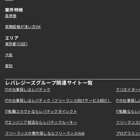
案件特徴
高単価
実務経験が浅い方OK
エリア
東京都(23区)
大阪
愛知
レバレジーズグループ関連サイト一覧
ITの仕事探しはレバテック
クリエイター
ITの仕事探しはレバテック（フリーランス向けサービス紹介）
ITの仕事探
IT転職スカウトならレバテックダイレクト
IT転職なら
ITエンジニア就活ならレバテックルーキー
フリーランス
フリーランスの案件探しならフリーランスHub
プログラミン