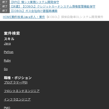
【RPG】情シス業務システム開発保守
終了
【派遣】【COBOL】クレジットカードシステム債権管理機能保守
終了
【COBOL】ガス会社向け基盤再構築
終了
HOME
案件検索
Java求人・案件
【COBOL】損保自動車OLシステム開発案件
案件検索
スキル
Java
Python
Ruby
Go
職種・ポジション
プログラマー(PG)
フロントエンドエンジニア
インフラエンジニア
PMO