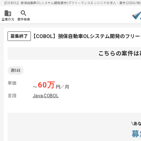
【COBOL】損保自動車OLシステム開発案件| ITフリーランスエンジニアの求人・案件(2026/08/
企業の方
案件検索
【COBOL】損保自動車OLシステム開発のフリ
募集終了
こちらの案件は
週5日
単価
60
万
〜
円／月
言語
Java
,
COBOL
あ
募