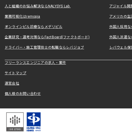
人と組織のお悩み解決ならNALYSYS Lab.
アジャイル開発なら
業務可視化はremopia
アメリカの生活
オンラインピル診療ならメデリピル
外国人採用ならLe
企業研究・選考対策ならFactBoard(ファクトボード)
外国人派遣なら
ドライバー・施工管理技士の転職ならレバジョブ
レバウェル保
フリーランスエンジニアの求人・案件
サイトマップ
運営会社
個人様のお問い合わせ