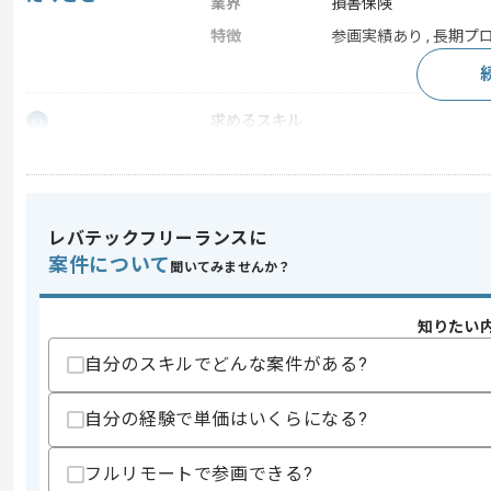
業界
損害保険
特徴
参画実績あり , 長期プ
求めるスキル
スキル
・影響調査、詳細設計～結合テスト工程
・COBOLを用いた開発経験
歓迎スキル
・損保業界での参画経験
レバテックフリーランスに
案件について
聞いてみませんか？
スキルに不安がある方へ
上記に似た経験やスキルをお持ちであれば申
知りたい
自分のスキルでどんな案件がある?
精算条件
有
自分の経験で単価はいくらになる?
精算・お支払い
精算基準時間
140時間〜180時間
支払いサイト
15日
フルリモートで参画できる?