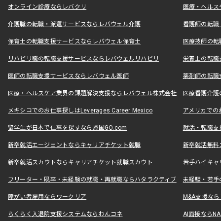
オンライン診療ならレバクリ
医療・ヘルス
介護職の転職・派遣サービスならレバウェル介護
看護師の転職
保育士の転職支援サービスならレバウェル保育士
医療技師の転
リハビリ職の転職支援サービスならレバウェルリハビリ
栄養士の転職
医師の転職支援サービスならレバウェル医師
薬剤師の転職
医療・ヘルスケア業界の課題解決支援ならレバウェル株式会社
医療看護介護の
メキシコでのお仕事探しはLeverages Career Mexico
アメリカでのお仕事
留学生が日本で仕事を探すなら帰国GO.com
就活・転職支
新卒就活エージェントならキャリアチケット就職
新卒就活無料
新卒就活スカウトならキャリアチケット就職スカウト
若手ハイキャ
フリーター・既卒・未経験の就職・再就職ならハタラクティブ
未経験・若手
障がい者雇用ならワークリア
M&A支援な
らくらく入退院支援システムならわんコネ
AI面接ならNAL