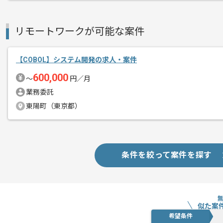
リモートワークが可能な案件
【COBOL】システム開発の求人・案件
600,000
〜
円／月
業務委託
東陽町（東京都）
条件を絞って案件を探す
似た案
希望条件