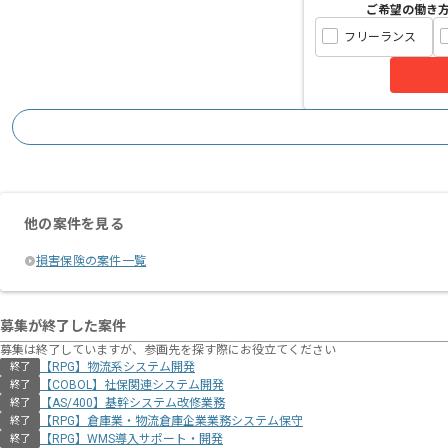
ご希望の働き
フリーランス
他の案件を見る
損害保険の案件一覧
募集が終了した案件
募集は終了していますが、参画先を探す際にお役立てください
【RPG】物流系システム開発
終了
【COBOL】社保関連システム開発
終了
【AS/400】基幹システム改修業務
終了
【RPG】倉庫業・物流倉庫企業業務システム保守
終了
【RPG】WMS導入サポート・開発
終了