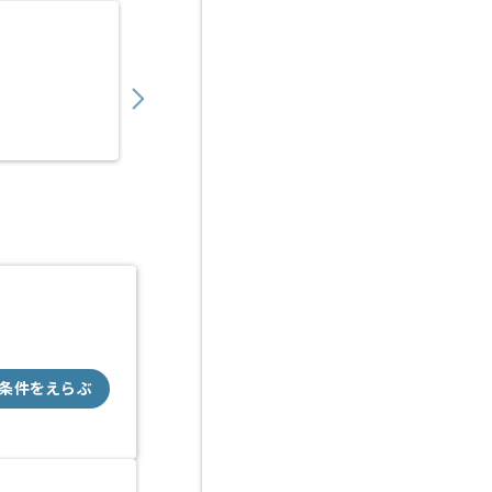
【コンサル】Microsoft 365導入の求人・案件
530,000
〜
円／月
業務委託
大崎（東京都）
条件をえらぶ