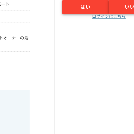
モート
はい
い
ログインはこちら
クトオーナーの活
す。