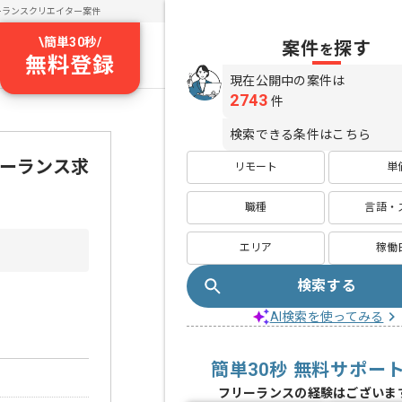
ーランスクリエイター案件
\
簡単30秒
/
案件
探す
を
無料登録
現在公開中の案件は
2743
件
検索できる条件はこちら
リーランス求
リモート
単
職種
言語・
エリア
稼働
検索する
AI検索を使ってみる
簡単30秒 無料サポー
フリーランスの経験はございま