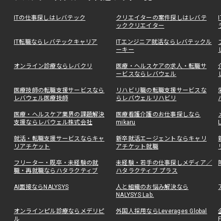
ITの仕事探しはレバテック
クリエイターの案件探しはレバテ
ッククリエイター
IT転職ならレバテックキャリア
ITエンジニア就活ならレバテックル
ーキー
オンライン診療ならレバクリ
医療・ヘルスケアの求人・転職サ
ービスならレバウェル
医療技師の転職支援サービスなら
リハビリ職の転職支援サービスな
レバウェル医療技師
らレバウェルリハビリ
医療・ヘルスケア業界の課題解決
医療看護介護のお仕事探しなら
支援ならレバウェル株式会社
mikaru
就活・転職支援サービスならキャ
新卒就活エージェントならキャリ
リアチケット
アチケット就職
フリーター・既卒・未経験の就
未経験・若手の仕事探しメディア／
職・再就職ならハタラクティブ
ハタラクティブ プラス
AI面接ならNALYSYS
人と組織のお悩み解決なら
NALYSYS Lab.
オンラインピル診療ならメデリピ
外国人採用ならLeverages Global
ル