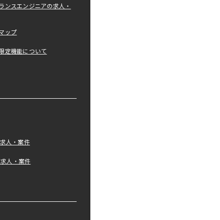
ランスエンジニアの求人・
マップ
限定機能について
の求人・案件
tの求人・案件