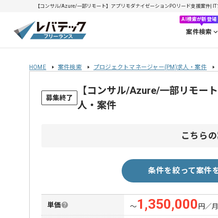
【コンサル/Azure/一部リモート】アプリモダナイゼーションPOリード支援案件| IT
AI検索が新登場
案件検索
HOME
案件検索
プロジェクトマネージャー(PM)求人・案件
【コンサル/Azure/一部リ
募集終了
人・案件
こちらの
条件を絞って案件
1,350,000
単価
〜
円／