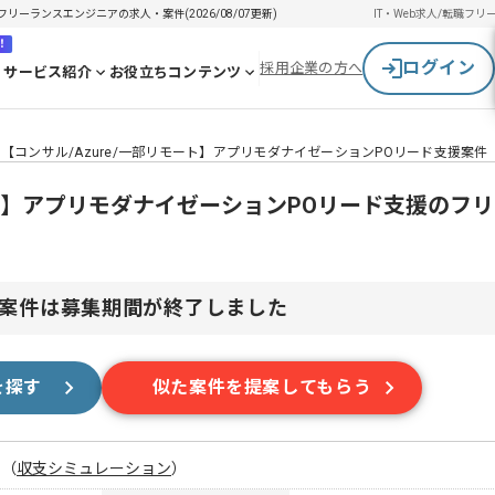
フリーランスエンジニアの求人・案件(2026/08/07更新)
IT・Web求人/転職
フリ
！
ログイン
採用企業の方へ
サービス紹介
お役立ちコンテンツ
【コンサル/Azure/一部リモート】アプリモダナイゼーションPOリード支援案件
モート】アプリモダナイゼーションPOリード支援のフ
案件は募集期間が終了しました
を探す
似た案件を提案してもらう
月
（
収支シミュレーション
）