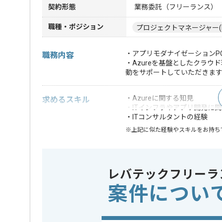
契約形態
業務委託（フリーランス）
職種・ポジション
プロジェクトマネージャー(
・アプリモダナイゼーションP
職務内容
・Azureを基盤としたクラ
動をサポートしていただきま
・Azureに関する知見
求めるスキル
・ITインフラやアプリ開発に
・ITコンサルタントの経験
※上記に似た経験やスキルをお持ち
業務内容
この案件のポイント
アプリ開
レバテックフリーラ
案件につい
担当者より
本企業様は東海エリアを中心に多数の案件を保有して