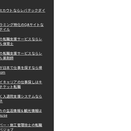
職スカウトならレバテックダイ
ラミング特化のQAサイトな
テイル
の転職支援サービスならレ
ル保育士
の転職支援サービスならレ
ル薬剤師
が日本で仕事を探すなら帰
com
イキャリアの仕事探しはキ
チケット転職
く入退院支援システムなら
ネ
カの生活情報＆観光情報は
ouse
バー・施工管理技士の転職
バジョブ