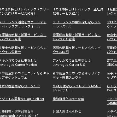
ITの仕事探しはレバテック（フリー
ITの仕事探しはレバテック（正社員
IT転
ランス向けサービス紹介）
転職サービス紹介）
レクト
フリーランス活動をサポートする
フリーランスの案件探しならフリ
プログ
レバテックプラットフォーム
ーランスHub
らテラ
介護職の転職・派遣サービスなら
看護師の転職・派遣サービスなら
保育士
レバウェル介護
レバウェル看護
バウェ
栄養士の転職支援サービスならレ
医師の転職支援サービスならレバ
薬剤師
バウェル栄養士
ウェル医師
バウェ
メキシコでのお仕事探しは
アメリカでのお仕事探しは
留学生
Leverages Career Mexico
Leverages Career U.S.
国GO.
新卒就活無料コミュニティならキャ
新卒就活スカウトならキャリアチ
若手ハ
リアチケットカフェ
ケット就職スカウト
ャリア
障がい者雇用ならワークリア
M&A支援ならレバレジーズM&Aア
らくら
ドバイザリー
わんコ
アジャイル開発ならagile effect
業務可視化はremopia
アメリ
Lighth
企業研究・選考対策なら
外国人派遣ならFNC
ドライ
FactBoard(ファクトボード)
ならレ