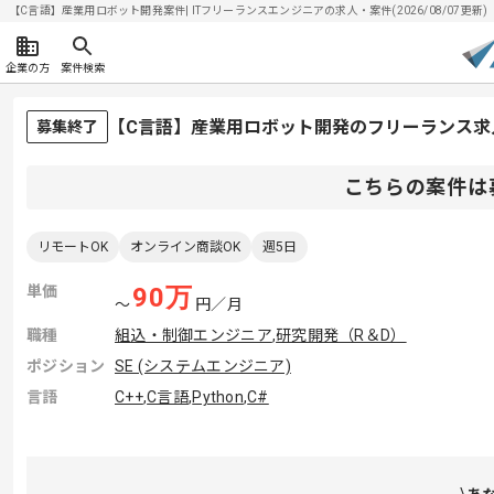
【C言語】産業用ロボット開発案件| ITフリーランスエンジニアの求人・案件(2026/08/07更新)
企業の方
案件検索
【C言語】産業用ロボット開発のフリーランス求
募集終了
こちらの案件は
リモートOK
オンライン商談OK
週5日
単価
90
万
〜
円／月
職種
組込・制御エンジニア
,
研究開発（R＆D）
ポジション
SE (システムエンジニア)
言語
C++
,
C言語
,
Python
,
C#