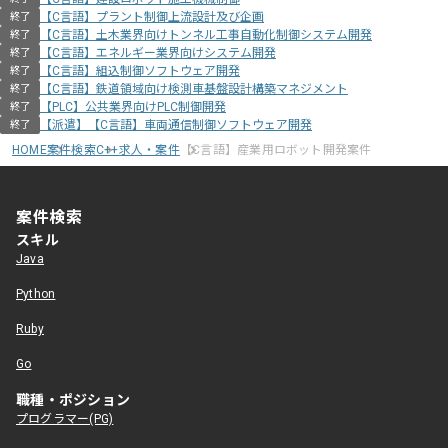
【C言語】プラント制御上流設計及び企画
終了
【C言語】土木業界向けトンネル工事自動化制御システム開発
終了
【C言語】エネルギー業界向けシステム開発
終了
【C言語】組込制御ソフトウェア開発
終了
【C言語】鉄道領域向け検測車基盤設計構築マネジメント
終了
【PLC】公共業界向けPLC制御開発
終了
【派遣】【C言語】車両通信制御ソフトウェア開発
終了
HOME
案件検索
C++求人・案件
【C言語】産業用ロボット開発案件
案件検索
スキル
Java
Python
Ruby
Go
職種・ポジション
プログラマー(PG)