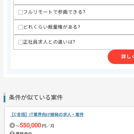
歓迎スキル
フルリモートで参画できる?
・医療機器の開発経験
・OpenRTM-aist上での開発経験
どれくらい裁量権がある?
・EtherCATの知見
・QNX上での開発経験
・Linux上での開発経験
正社員求人との違いは?
・ロボット運動学の知見
詳し
スキルに不安がある方へ
上記に似た経験やスキルをお持ちであれば申
精算条件
有
精算・お支払い
条件が似ている案件
精算基準時間
140時間〜180時間
支払いサイト
15日
【C言語】IT業界向け開発の求人・案件
550,000
〜
円／月
商談回数
1回