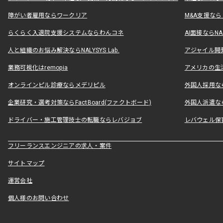
障がい者雇用ならワークリア
M&A支援な
らくらく入退院支援システムならわんコネ
AI面接ならNAL
人と組織のお悩み解決ならNALYSYS Lab.
アジャイル開発なら
業務可視化はremopia
アメリカの生活
オンラインピル診療ならメデリピル
外国人採用ならLe
企業研究・選考対策ならFactBoard(ファクトボード)
外国人派遣なら
ドライバー・施工管理技士の転職ならレバジョブ
レバウェル保
フリーランスエンジニアの求人・案件
サイトマップ
運営会社
個人様のお問い合わせ