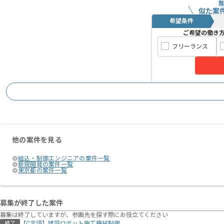
似た案
希望条件
ご希望の働き
フリーランス
他の案件を見る
組込・制御エンジニアの案件一覧
新規開発の案件一覧
東京都の案件一覧
募集が終了した案件
募集は終了していますが、参画先を探す際にお役立てください
【C言語】建設ロボット施工機械制御
終了