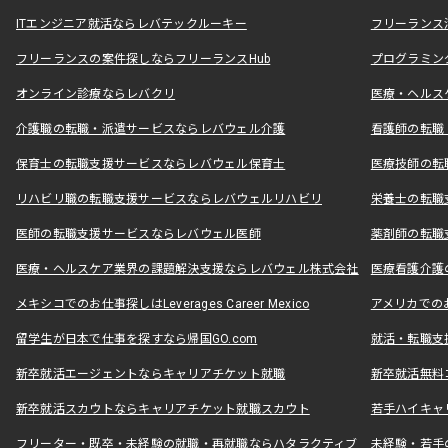
ITエンジニア就活ならレバテックルーキー
フリーランス
フリーランスの案件探しならフリーランスHub
プログラミン
オンライン診療ならレバクリ
医療・ヘルス
介護職の転職・派遣サービスならレバウェル介護
看護師の転職
保育士の転職支援サービスならレバウェル保育士
医療技師の転
リハビリ職の転職支援サービスならレバウェルリハビリ
栄養士の転職
医師の転職支援サービスならレバウェル医師
薬剤師の転職
医療・ヘルスケア業界の課題解決支援ならレバウェル株式会社
医療看護介護の
メキシコでのお仕事探しはLeverages Career Mexico
アメリカでのお仕事
留学生が日本で仕事を探すなら帰国GO.com
就活・転職支
新卒就活エージェントならキャリアチケット就職
新卒就活無料
新卒就活スカウトならキャリアチケット就職スカウト
若手ハイキャ
フリーター・既卒・未経験の就職・再就職ならハタラクティブ
未経験・若手