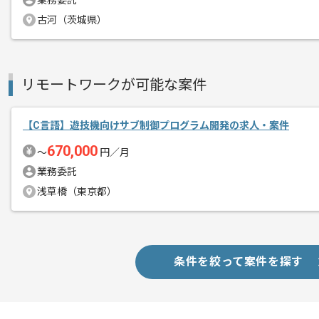
業務委託
その他募集要項
募集人数
1人
古河（茨城県）
作業開始日
2025/09/01
リモートワークが可能な案件
精密機器組み立てシステム開発、精密加
エージェントからのコ
を行っている企業になります。
【C言語】遊技機向けサブ制御プログラム開発の求人・案件
メント
670,000
〜
円／月
基本的にはフルリモートでの作業を見込
業務委託
浅草橋（東京都）
C言語を用いた開発経験を活かしたい方
おすすめの案件となっております。
条件を絞って案件を探す