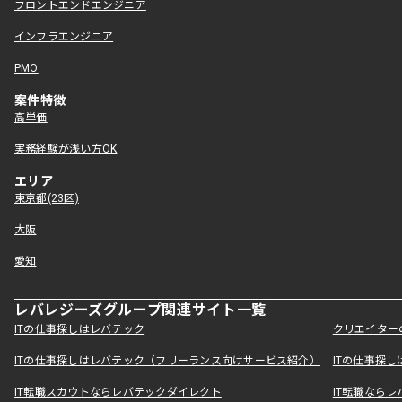
フロントエンドエンジニア
インフラエンジニア
PMO
案件特徴
高単価
実務経験が浅い方OK
エリア
東京都(23区)
大阪
愛知
レバレジーズグループ関連サイト一覧
ITの仕事探しはレバテック
クリエイター
ITの仕事探しはレバテック（フリーランス向けサービス紹介）
ITの仕事探
IT転職スカウトならレバテックダイレクト
IT転職なら