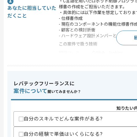
・C言語を用いたロボット制御プログラ
様書の作成をご担当いただきます。
あなたに担当していた
・具体的には以下作業を想定しておりま
だくこと
- 仕様書作成
- 現在のコンポーネントの機能仕様書作
- 顧客との検討折衝
- ハードウェア設計メンバーとの仕様検
この案件で扱う技術
開発ツール
GitHub , Jenkins
この案件のポイント
業務内容
新規開発 , 追加開発
特徴
20代活躍中 , 30代活躍
レバテックフリーランスに
案件について
聞いてみませんか？
求めるスキル
知りたい
スキル
・C言語またはC++を用いた開発経験
自分のスキルでどんな案件がある?
・ロボットの開発経験
・組み込み開発経験(3年以上)
・リアルタイムOS上での開発経験
自分の経験で単価はいくらになる?
・EtherCATの知見