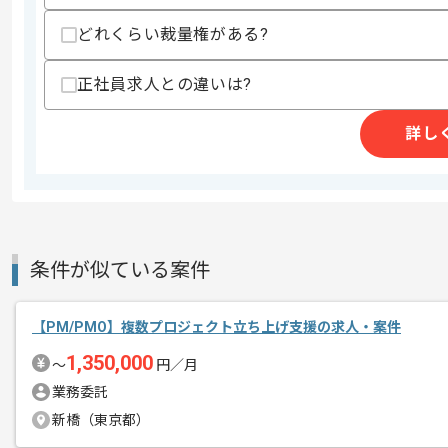
・移行メンバー
どれくらい裁量権がある?
-Intra-mart問わず、データ移行経験
歓迎スキル
正社員求人との違いは?
・共通
-Intra-mart導入と運用保守経験
-バージョンアップ経験
詳し
スキルに不安がある方へ
上記に似た経験やスキルをお持ちであれば申
条件が似ている案件
商談回数
1回
その他募集要項
募集人数
1人
【PM/PMO】複数プロジェクト立ち上げ支援の求人・案件
作業開始日
2024/11/05
1,350,000
〜
円／月
業務委託
新橋（東京都）
基幹システムの経験を活かすことができ
エージェントからのコ