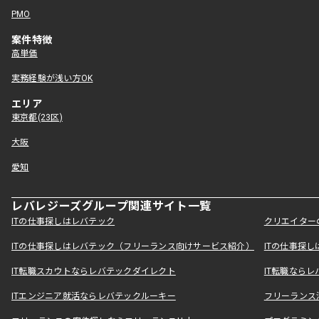
PMO
案件特徴
高単価
実務経験が浅い方OK
エリア
東京都(23区)
大阪
愛知
レバレジーズグループ関連サイト一覧
ITの仕事探しはレバテック
クリエイター
ITの仕事探しはレバテック（フリーランス向けサービス紹介）
ITの仕事探
IT転職スカウトならレバテックダイレクト
IT転職なら
ITエンジニア就活ならレバテックルーキー
フリーランス