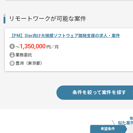
複数案件を保有している企業ですので、
メント
ご経験と実績に応じてスライド案件のご
新しいアイディアや技術を積極的に導入
リモートワークが可能な案件
経験豊富なエンジニアと成長が出来る環
スキルアップされたい方、長期的に参画
【PM】Sler向け大規模ソフトウェア開発支援の求人・案件
基本的には一部リモート作業を見込んで
1,350,000
〜
円／月
業務委託
豊洲（東京都）
条件を絞って案件を探す
似た案
希望条件