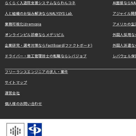
らくらく入退院支援システムならわんコネ
AI面接ならNAL
人と組織のお悩み解決ならNALYSYS Lab.
アジャイル開発なら
業務可視化はremopia
アメリカの生活
オンラインピル診療ならメデリピル
外国人採用ならLe
企業研究・選考対策ならFactBoard(ファクトボード)
外国人派遣なら
ドライバー・施工管理技士の転職ならレバジョブ
レバウェル保
フリーランスエンジニアの求人・案件
サイトマップ
運営会社
個人様のお問い合わせ