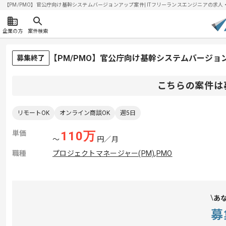
【PM/PMO】官公庁向け基幹システムバージョンアップ案件| ITフリーランスエンジニアの求人・案件(
企業の方
案件検索
【PM/PMO】官公庁向け基幹システムバージ
募集終了
こちらの案件は
リモートOK
オンライン商談OK
週5日
単価
110
万
〜
円／月
職種
プロジェクトマネージャー(PM)
,
PMO
あ
募