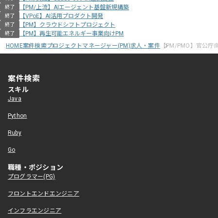
【PM/上流】AIエージェント基盤新規構築
終了
【VPoE】AI活用プロダクト開発
終了
【PM】クラウドシフトプロジェクト
終了
【PM】再生可能エネルギー事業向けPM
終了
HOME
案件検索
プロジェクトマネージャー(PM)求人・案件
【PM/PMO】官公
案件検索
スキル
Java
Python
Ruby
Go
職種・ポジション
プログラマー(PG)
フロントエンドエンジニア
インフラエンジニア