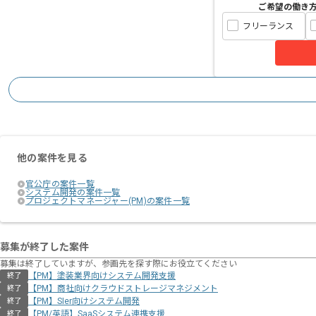
ご希望の働き
フリーランス
他の案件を見る
官公庁の案件一覧
システム開発の案件一覧
プロジェクトマネージャー(PM)の案件一覧
募集が終了した案件
募集は終了していますが、参画先を探す際にお役立てください
【PM】塗装業界向けシステム開発支援
終了
【PM】商社向けクラウドストレージマネジメント
終了
【PM】SIer向けシステム開発
終了
【PM/英語】SaaSシステム連携支援
終了