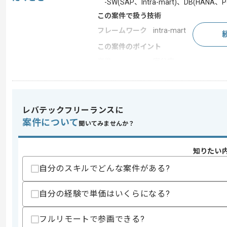
-SW(SAP、Intra-mart)、DB(HAN
この案件で扱う技術
フレームワーク
intra-mart
この案件のポイント
業界
官公庁
業務内容
システム開発
担当領域/システ
基幹業務システム
ム
レバテックフリーランスに
特徴
参画実績あり
案件について
聞いてみませんか？
知りたい
求めるスキル
スキル
・チームリード
自分のスキルでどんな案件がある?
-小規模チームのリードとマネジメン
-Intra-mart問わずシステム基盤移行経
自分の経験で単価はいくらになる?
-OSとDBバージョンアップとテスト経
・基盤メンバー
-OSとDBバージョンアップとテスト経
フルリモートで参画できる?
-AWSでのサーバ構築と運用保守経験