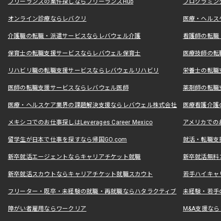
フリーランスの案件探しならフリーランスHub
プログラミン
オンライン診療ならレバクリ
医療・ヘルス
介護職の転職・派遣サービスならレバウェル介護
看護師の転職
保育士の転職支援サービスならレバウェル保育士
医療技師の転
リハビリ職の転職支援サービスならレバウェルリハビリ
栄養士の転職
医師の転職支援サービスならレバウェル医師
薬剤師の転職
医療・ヘルスケア業界の課題解決支援ならレバウェル株式会社
医療看護介護の
メキシコでのお仕事探しはLeverages Career Mexico
アメリカでのお仕事
留学生が日本で仕事を探すなら帰国GO.com
就活・転職支
新卒就活エージェントならキャリアチケット就職
新卒就活無料
新卒就活スカウトならキャリアチケット就職スカウト
若手ハイキャ
フリーター・既卒・未経験の就職・再就職ならハタラクティブ
未経験・若手
障がい者雇用ならワークリア
M&A支援な