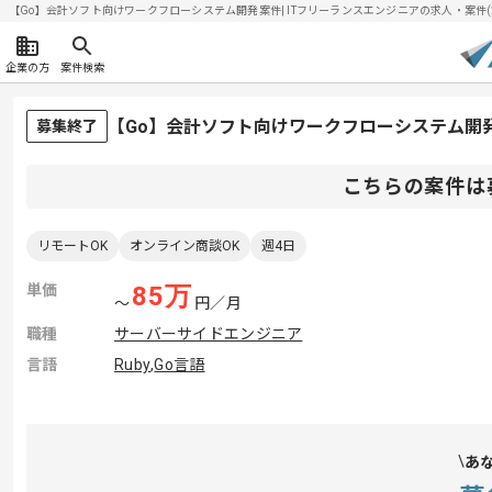
【Go】会計ソフト向けワークフローシステム開発案件| ITフリーランスエンジニアの求人・案件(202
企業の方
案件検索
【Go】会計ソフト向けワークフローシステム開
募集終了
こちらの案件は
リモートOK
オンライン商談OK
週4日
単価
85
万
〜
円／月
職種
サーバーサイドエンジニア
言語
Ruby
,
Go言語
あ