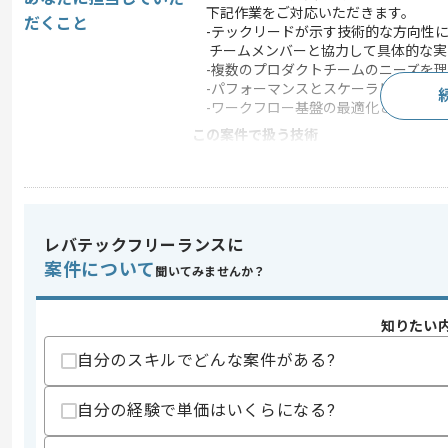
下記作業をご対応いただきます。
だくこと
-テックリードが示す技術的な方向性
チームメンバーと協力して具体的な実
-複数のプロダクトチームのニーズを理
-パフォーマンスとスケーラビリティを
-ワークフロー基盤の最適化と拡張
この案件で扱う技術
DB
Redis , MySQL
フレームワーク
Rails
クラウド
Google Cloud Platform
レバテックフリーランスに
開発ツール
GitHub , Docker
案件について
聞いてみませんか？
この案件のポイント
業務内容
システム開発
知りたい
担当領域/システ
人事・給与・労務システ
自分のスキルでどんな案件がある?
ム
特徴
参画実績あり , 20代活躍
自分の経験で単価はいくらになる?