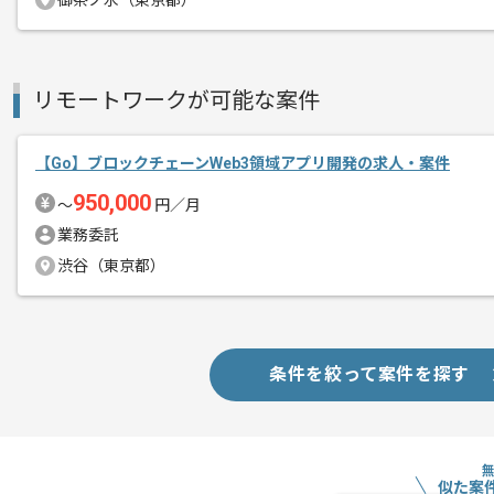
御茶ノ水（東京都）
商談回数
1回
その他募集要項
リモートワークが可能な案件
募集人数
1人
作業開始日
2025/03/17
【Go】ブロックチェーンWeb3領域アプリ開発の求人・案件
950,000
〜
円／月
レバテックでの実績がある企業の案件で
業務委託
エージェントからのコ
渋谷（東京都）
メント
Goでの開発経験を活かすことができます
複数案件を保有している企業ですので、
ご経験と実績に応じてスライド案件のご
条件を絞って案件を探す
新しいアイディアや技術を積極的に導入
経験豊富なエンジニアと成長が出来る環
スキルアップされたい方、長期的に参画
似た案