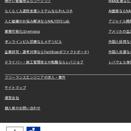
障がい者雇用ならワークリア
M&A支援な
らくらく入退院支援システムならわんコネ
AI面接ならNAL
人と組織のお悩み解決ならNALYSYS Lab.
アジャイル開発なら
業務可視化はremopia
アメリカの生活
オンラインピル診療ならメデリピル
外国人採用ならLe
企業研究・選考対策ならFactBoard(ファクトボード)
外国人派遣なら
ドライバー・施工管理技士の転職ならレバジョブ
レバウェル保
フリーランスエンジニアの求人・案件
サイトマップ
運営会社
個人様のお問い合わせ