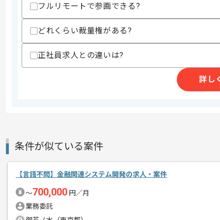
フルリモートで参画できる?
求めるスキル
スキル
・Goを使用した開発実務経験(3年以上)
どれくらい裁量権がある?
・要件定義や基本設計フェーズからのプ
・プロダクト開発のプロジェクトマネジ
正社員求人との違いは?
歓迎スキル
・Ruby on RailsやReactを用いた
・Terraformを利用したIaC化の経験
詳し
・マイクロサービスアーキテクチャの知
・スクラムチームでのプロダクト開発経
・経理またはバックオフィス作業の知見
スキルに不安がある方へ
上記に似た経験やスキルをお持ちであれば申
条件が似ている案件
【言語不問】金融関連システム開発の求人・案件
精算条件
有
精算・お支払い
700,000
〜
円／月
精算基準時間
140時間〜180時間
業務委託
支払いサイト
15日