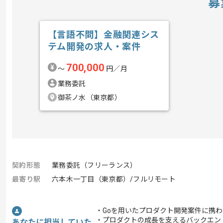
募
【言語不問】金融関連シス
テム開発の求人・案件
700,000
〜
円／月
業務委託
御茶ノ水（東京都）
契約形態
業務委託（フリーランス）
最寄り駅
六本木一丁目（東京都）/フルリモート
・Goを用いたプロダクト開発案件に携
・プロダクトの成長を支えるバックエン
あなたに担当していた