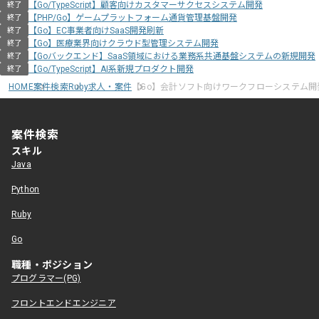
【Go/TypeScript】顧客向けカスタマーサクセスシステム開発
終了
【PHP/Go】ゲームプラットフォーム通貨管理基盤開発
終了
【Go】EC事業者向けSaaS開発刷新
終了
【Go】医療業界向けクラウド型管理システム開発
終了
【Goバックエンド】SaaS領域における業務系共通基盤システムの新規開発
終了
【Go/TypeScript】AI系新規プロダクト開発
終了
HOME
案件検索
Ruby求人・案件
【Go】会計ソフト向けワークフローシステム開
案件検索
スキル
Java
Python
Ruby
Go
職種・ポジション
プログラマー(PG)
フロントエンドエンジニア