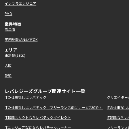
インフラエンジニア
PMO
案件特徴
高単価
実務経験が浅い方OK
エリア
東京都(23区)
大阪
愛知
レバレジーズグループ関連サイト一覧
ITの仕事探しはレバテック
クリエイター
ITの仕事探しはレバテック（フリーランス向けサービス紹介）
ITの仕事探
IT転職スカウトならレバテックダイレクト
IT転職なら
ITエンジニア就活ならレバテックルーキー
フリーランス