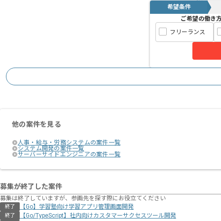
リモート作業を導入しております。
希望条件
ご希望の働き
フリーランス
他の案件を見る
人事・給与・労務システムの案件一覧
システム開発の案件一覧
サーバーサイドエンジニアの案件一覧
募集が終了した案件
募集は終了していますが、参画先を探す際にお役立てください
【Go】学習塾向け学習アプリ管理画面開発
終了
【Go/TypeScript】社内向けカスタマーサクセスツール開発
終了