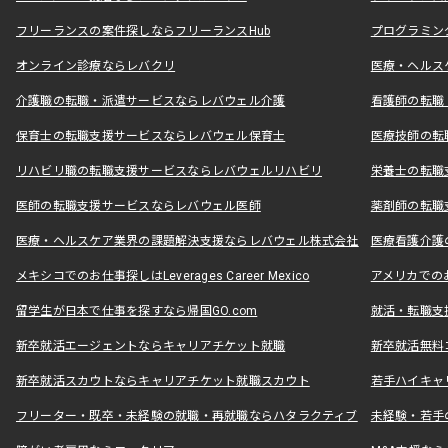
フリーランスの案件探しならフリーランスHub
プログラミン
オンライン診療ならレバクリ
医療・ヘルス
介護職の転職・派遣サービスならレバウェル介護
看護師の転職
保育士の転職支援サービスならレバウェル保育士
医療技師の転
リハビリ職の転職支援サービスならレバウェルリハビリ
栄養士の転職
医師の転職支援サービスならレバウェル医師
薬剤師の転職
医療・ヘルスケア業界の課題解決支援ならレバウェル株式会社
医療看護介護の
メキシコでのお仕事探しはLeverages Career Mexico
アメリカでのお仕事
留学生が日本で仕事を探すなら帰国GO.com
就活・転職支
新卒就活エージェントならキャリアチケット就職
新卒就活無料
新卒就活スカウトならキャリアチケット就職スカウト
若手ハイキャ
フリーター・既卒・未経験の就職・再就職ならハタラクティブ
未経験・若手