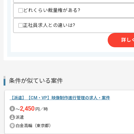
漫画、雑誌の編集や動画サイト、モバイ
どれくらい裁量権がある?
エージェントからのコ
を展開している企業でございます。
メント
正社員求人との違いは?
基本的には、常駐とリモートのハイブリ
詳し
条件が似ている案件
【派遣】【CM・VP】映像制作進行管理の求人・案件
2,450
〜
円／時
派遣
白金高輪（東京都）