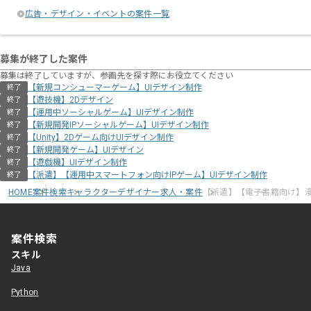
広告・デザイン・イベントの案件一覧
募集が終了した案件
募集は終了していますが、参画先を探す際にお役立てください
【新規コンシューマーゲーム】UIデザイン制作
終了
【遊技機】2Dデザイン
終了
【運用中ソーシャルゲーム】UIデザイン制作
終了
【新規開発IPソーシャルゲーム】UIデザイン制作
終了
【Unity】2Dゲーム向けUIデザイン制作
終了
【新規開発ゲーム】UIデザイン
終了
【遊戯機】UIデザイン制作
終了
【派遣】【運用中スマートフォン向けIPゲーム】UIデザイン制作
終了
HOME
案件検索
キャラクターデザイナー求人・案件
【派遣】【電子書籍向け】
案件検索
スキル
Java
Python