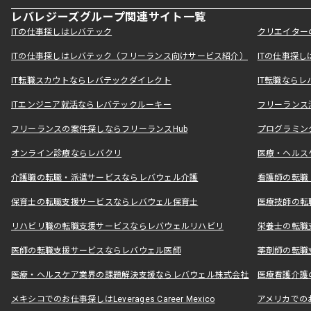
レバレジーズグループ関連サイト一覧
ITの仕事探しはレバテック
クリエイター
ITの仕事探しはレバテック（フリーランス向けサービス紹介）
ITの仕事探
IT転職スカウトならレバテックダイレクト
IT転職なら
ITエンジニア就活ならレバテックルーキー
フリーランス
フリーランスの案件探しならフリーランスHub
プログラミン
オンライン診療ならレバクリ
医療・ヘルス
介護職の転職・派遣サービスならレバウェル介護
看護師の転職
保育士の転職支援サービスならレバウェル保育士
医療技師の転
リハビリ職の転職支援サービスならレバウェルリハビリ
栄養士の転職
医師の転職支援サービスならレバウェル医師
薬剤師の転職
医療・ヘルスケア業界の課題解決支援ならレバウェル株式会社
医療看護介護の
メキシコでのお仕事探しはLeverages Career Mexico
アメリカでのお仕事