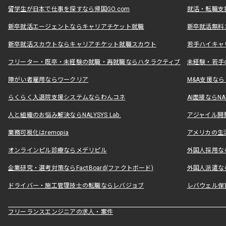
留学生が日本で仕事を探すなら帰国GO.com
就活・転職支
新卒就活エージェントならキャリアチケット就職
新卒就活無料
新卒就活スカウトならキャリアチケット就職スカウト
若手ハイキャ
フリーター・既卒・未経験の就職・再就職ならハタラクティブ
未経験・若手
障がい者雇用ならワークリア
M&A支援な
らくらく入退院支援システムならわんコネ
AI面接ならNAL
人と組織のお悩み解決ならNALYSYS Lab.
アジャイル開発なら
業務可視化はremopia
アメリカの生活
オンラインピル診療ならメデリピル
外国人採用ならLe
企業研究・選考対策ならFactBoard(ファクトボード)
外国人派遣なら
ドライバー・施工管理技士の転職ならレバジョブ
レバウェル保
フリーランスエンジニアの求人・案件