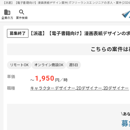
【派遣】【電子書籍向け】漫画表紙デザイン案件| ITフリーランスエンジニアの求人・案件(2026/0
企業の方
案件検索
【派遣】【電子書籍向け】漫画表紙デザインの
募集終了
こちらの案件は
リモートOK
オンライン商談OK
週5日
単価
1,950
〜
円／時
職種
キャラクターデザイナー
,
2Dデザイナー
,
2Dデザイナー
あ
募