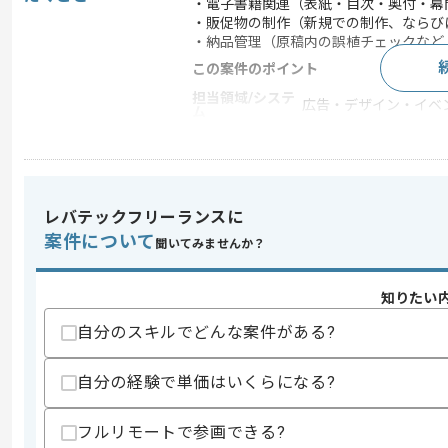
・電子書籍関連（表紙・目次・奥付・幕
・販促物の制作（新規での制作、ならび
・納品管理（原稿内の誤植チェックなど
この案件のポイント
担当領域/システ
広告・デザイン・イベ
ム
20代活躍中 , 30代活躍
特徴
服装自由
レバテックフリーランスに
求めるスキル
案件について
聞いてみませんか？
スキル
・エンタメ業界での広告グラフィック制
歓迎スキル
知りたい
・Office関連の実務経験
自分のスキルでどんな案件がある?
スキルに不安がある方へ
自分の経験で単価はいくらになる?
上記に似た経験やスキルをお持ちであれば申
フルリモートで参画できる?