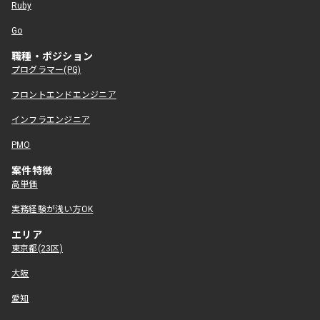
Ruby
Go
職種・ポジション
プログラマー(PG)
フロントエンドエンジニア
インフラエンジニア
PMO
案件特徴
高単価
実務経験が浅い方OK
エリア
東京都(23区)
大阪
愛知