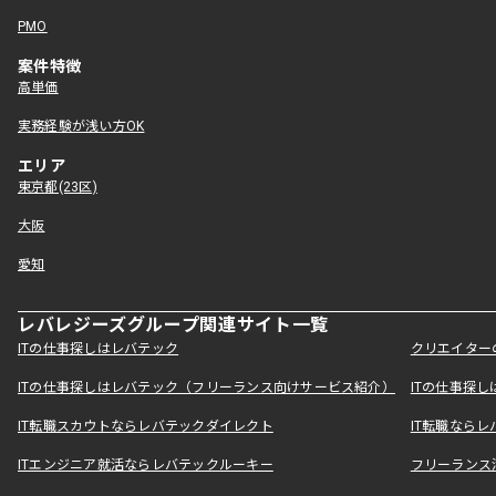
PMO
案件特徴
高単価
実務経験が浅い方OK
エリア
東京都(23区)
大阪
愛知
レバレジーズグループ関連サイト一覧
ITの仕事探しはレバテック
クリエイター
ITの仕事探しはレバテック（フリーランス向けサービス紹介）
ITの仕事探
IT転職スカウトならレバテックダイレクト
IT転職なら
ITエンジニア就活ならレバテックルーキー
フリーランス