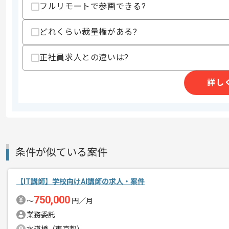
フルリモートで参画できる?
今年で創立30年を迎える日本で最も歴
エージェントからのコ
業界の最新技術と、時代をリードできる
どれくらい裁量権がある?
メント
り続けています。
正社員求人との違いは?
開発経験を有するエンジニアに、未来の
小規模なクラスである、かつ企業のフォ
詳し
副業として講師経験を得ることができま
今後マネジメント経験をのばしていいた
条件が似ている案件
【IT講師】学校向けAI講師の求人・案件
750,000
〜
円／月
業務委託