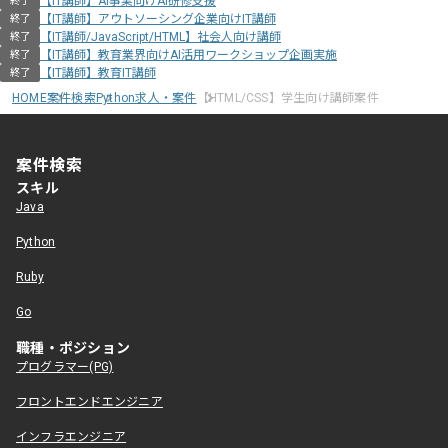
【IT講師】AI事業向けAI研修支援
終了
【IT講師】アウトソーシング企業向けIT講師
終了
【IT講師/JavaScript/HTML】社会人向け講師
終了
【IT講師】教育業界向けAI活用ワークショップ企画実施
終了
【IT講師】教育IT講師
終了
HOME
案件検索
Python求人・案件
【HTML/CSS】学生向け講師案件
案件検索
スキル
Java
Python
Ruby
Go
職種・ポジション
プログラマー(PG)
フロントエンドエンジニア
インフラエンジニア