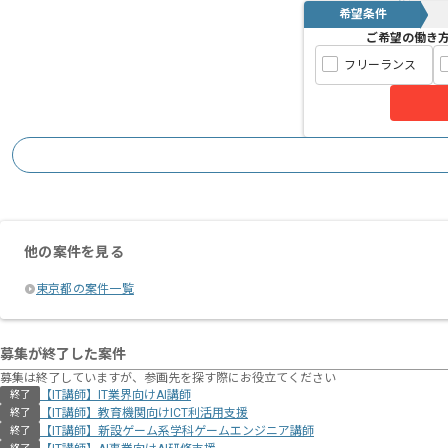
希望条件
ご希望の働き
フリーランス
他の案件を見る
東京都の案件一覧
募集が終了した案件
募集は終了していますが、参画先を探す際にお役立てください
【IT講師】IT業界向けAI講師
終了
【IT講師】教育機関向けICT利活用支援
終了
【IT講師】新設ゲーム系学科ゲームエンジニア講師
終了