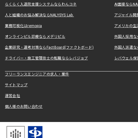
らくらく入退院支援システムならわんコネ
AI面接ならNAL
人と組織のお悩み解決ならNALYSYS Lab.
アジャイル開発なら
業務可視化はremopia
アメリカの生活
オンラインピル診療ならメデリピル
外国人採用ならLe
企業研究・選考対策ならFactBoard(ファクトボード)
外国人派遣なら
ドライバー・施工管理技士の転職ならレバジョブ
レバウェル保
フリーランスエンジニアの求人・案件
サイトマップ
運営会社
個人様のお問い合わせ