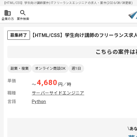
【HTML/CSS】学生向け講師案件| ITフリーランスエンジニアの求人・案件(2026/08/08更新)
企業の方
案件検索
【HTML/CSS】学生向け講師のフリーランス求
募集終了
こちらの案件は
副業・複業
オンライン商談OK
週1日
単価
4,680
〜
円／時
職種
サーバーサイドエンジニア
言語
Python
あ