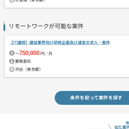
水道橋（東京都）
リモートワークが可能な案件
【IT講師】建設業界向け研修企画及び運営の求人・案件
750,000
〜
円／月
業務委託
渋谷（東京都）
条件を絞って案件を探す
似た案