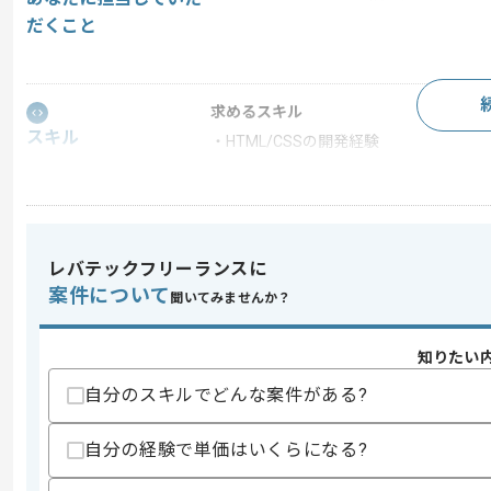
だくこと
求めるスキル
スキル
・HTML/CSSの開発経験
歓迎スキル
・講師経験
スキルに不安がある方へ
レバテックフリーランスに
上記に似た経験やスキルをお持ちであれば申
案件について
聞いてみませんか？
知りたい
商談回数
1回
その他募集要項
自分のスキルでどんな案件がある?
募集人数
1人
作業開始日
2025/04/21
自分の経験で単価はいくらになる?