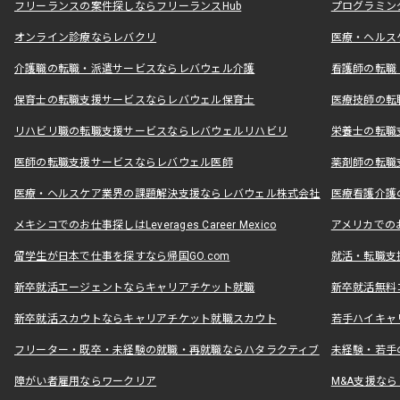
フリーランスの案件探しならフリーランスHub
プログラミン
オンライン診療ならレバクリ
医療・ヘルス
介護職の転職・派遣サービスならレバウェル介護
看護師の転職
保育士の転職支援サービスならレバウェル保育士
医療技師の転
リハビリ職の転職支援サービスならレバウェルリハビリ
栄養士の転職
医師の転職支援サービスならレバウェル医師
薬剤師の転職
医療・ヘルスケア業界の課題解決支援ならレバウェル株式会社
医療看護介護の
メキシコでのお仕事探しはLeverages Career Mexico
アメリカでのお仕事
留学生が日本で仕事を探すなら帰国GO.com
就活・転職支
新卒就活エージェントならキャリアチケット就職
新卒就活無料
新卒就活スカウトならキャリアチケット就職スカウト
若手ハイキャ
フリーター・既卒・未経験の就職・再就職ならハタラクティブ
未経験・若手
障がい者雇用ならワークリア
M&A支援な