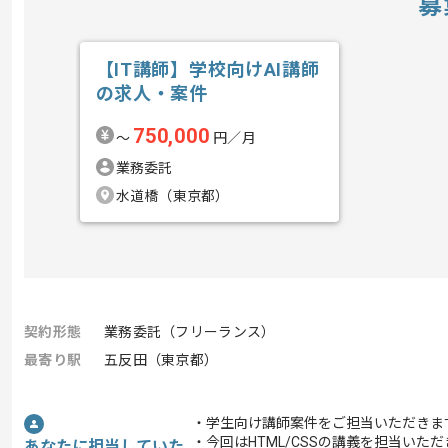
募
【IT講師】学校向けAI講師
の求人・案件
750,000
〜
円／月
業務委託
水道橋（東京都）
契約形態
業務委託（フリーランス）
最寄り駅
五反田（東京都）
・学生向け講師案件をご担当いただきま
・今回はHTML/CSSの講義を担当いた
あなたに担当していた