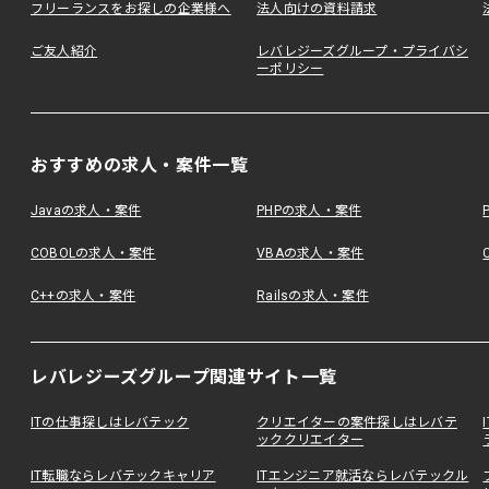
フリーランスをお探しの企業様へ
法人向けの資料請求
ご友人紹介
レバレジーズグループ・プライバシ
ーポリシー
おすすめの求人・案件一覧
Javaの求人・案件
PHPの求人・案件
COBOLの求人・案件
VBAの求人・案件
C++の求人・案件
Railsの求人・案件
レバレジーズグループ関連サイト一覧
ITの仕事探しはレバテック
クリエイターの案件探しはレバテ
ッククリエイター
IT転職ならレバテックキャリア
ITエンジニア就活ならレバテックル