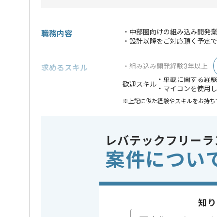
・中部圏向けの組み込み開発
職務内容
・設計以降をご対応頂く予定
・組み込み開発経験3年以上
求めるスキル
・車載に関する経
歓迎スキル
・マイコンを使用
※上記に似た経験やスキルをお持ち
特徴
この案件のポイント
参画実績あ
レバテックフリーラ
案件につい
精算条件
有
精算・お支払い
精算基準時間
140時間
支払いサイト
15日
知り