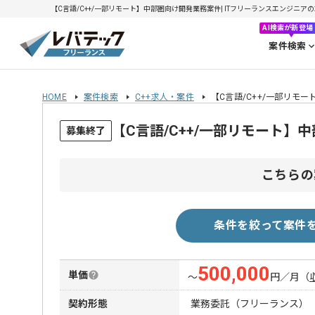
【C言語/C++/一部リモート】中部圏向け開発業務案件| ITフリーランスエンジニアの求人
AI検索が新登場
案件検索
HOME
案件検索
C++求人・案件
【C言語/C++/一部リモ
【C言語/C++/一部リモート
募集終了
こちらの
条件を絞って案件
500,000
単価
〜
円／月
（
契約形態
業務委託（フリーランス）