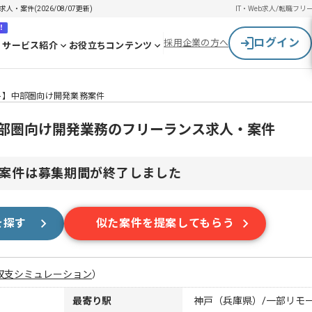
・案件(2026/08/07更新)
IT・Web求人/転職
フリ
！
ログイン
採用企業の方へ
サービス紹介
お役立ちコンテンツ
ート】中部圏向け開発業務案件
】中部圏向け開発業務のフリーランス求人・案件
案件は募集期間が終了しました
を探す
似た案件を提案してもらう
収支シミュレーション
）
最寄り駅
神戸（兵庫県）/一部リモ