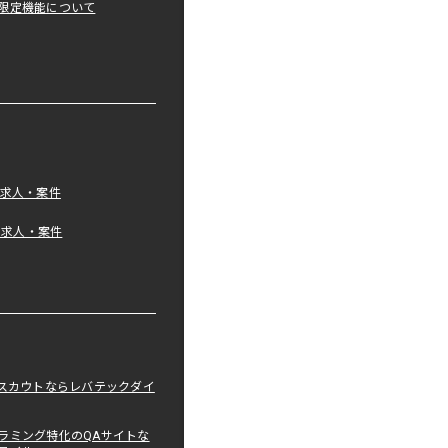
限定機能について
の求人・案件
tの求人・案件
職スカウトならレバテックダイ
ラミング特化のQAサイトな