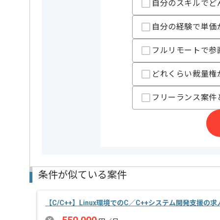
担当者より
自分のスキルでど
これまでのご経験を活かしたい方におすすめの案件で
自分の経験で単価
ぜひ一度、ご商談で雰囲気等掴んでいただき、参画の
参画当初は常駐していただき、以後は週2日～3日ほど
フルリモートで参
※リモート頻度は習熟度や状況に応じて変動いたしま
どれくらい裁量権
フリーランス案件
条件が似ている案件
【C/C++】Linux環境でのC／C++システム開発支援の