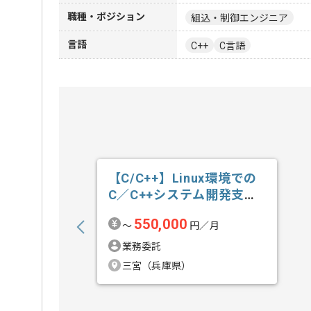
職種・ポジション
組込・制御エンジニア
言語
C++
C言語
【C/C++】Linux環境での
C／C++システム開発支援
の求人・案件
550,000
〜
円／月
業務委託
三宮（兵庫県）