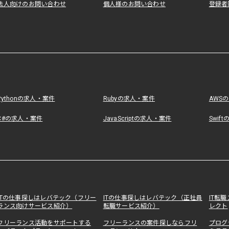
法人向けのお問い合わせ
個人様のお問い合わせ
登録者
Pythonの求人・案件
Rubyの求人・案件
AWS
C#の求人・案件
JavaScriptの求人・案件
Swif
ITの仕事探しはレバテック（フリー
ITの仕事探しはレバテック（正社員
IT転
ランス向けサービス紹介）
転職サービス紹介）
レクト
フリーランス活動をサポートする
フリーランスの案件探しならフリ
プログ