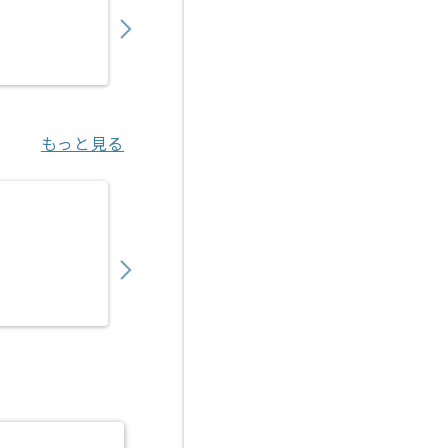
550,000
〜
円／月
業務委託
江坂（大阪府）
もっと見る
【C言語/C++】ハードウェア向けアプリケー
750,000
〜
円／月
業務委託
若葉（埼玉県）