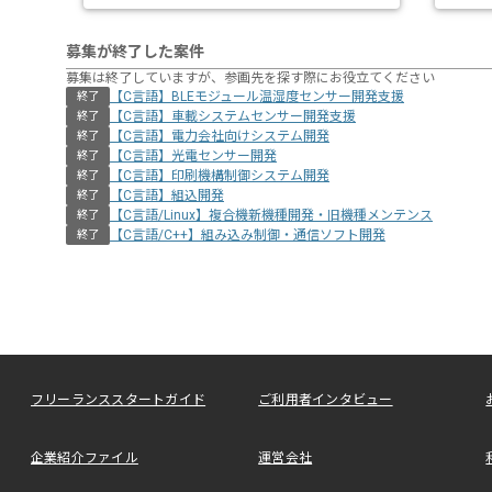
募集が終了した案件
募集は終了していますが、参画先を探す際にお役立てください
【C言語】BLEモジュール温湿度センサー開発支援
終了
【C言語】車載システムセンサー開発支援
終了
【C言語】電力会社向けシステム開発
終了
【C言語】光電センサー開発
終了
【C言語】印刷機構制御システム開発
終了
【C言語】組込開発
終了
【C言語/Linux】複合機新機種開発・旧機種メンテンス
終了
【C言語/C++】組み込み制御・通信ソフト開発
終了
フリーランススタートガイド
ご利用者インタビュー
企業紹介ファイル
運営会社