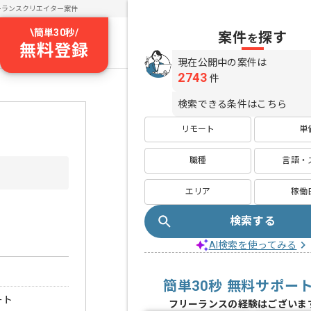
ーランスクリエイター案件
\
簡単30秒
/
案件
探す
を
無料登録
現在公開中の案件は
2743
件
検索できる条件はこちら
リモート
単
職種
言語・
エリア
稼働
検索する
AI検索を使ってみる
簡単30秒 無料サポー
ート
フリーランスの経験はございま