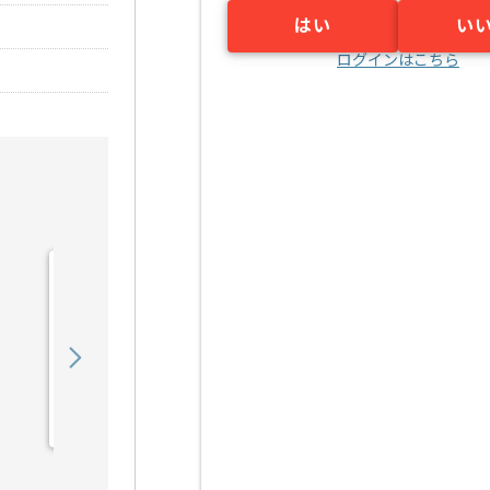
はい
い
ログインはこちら
【C言語】電気通信機器メ
ーカー向け組み込みソフト
ウェア開発の求人・案件
550,000
〜
円／月
業務委託
江坂（大阪府）