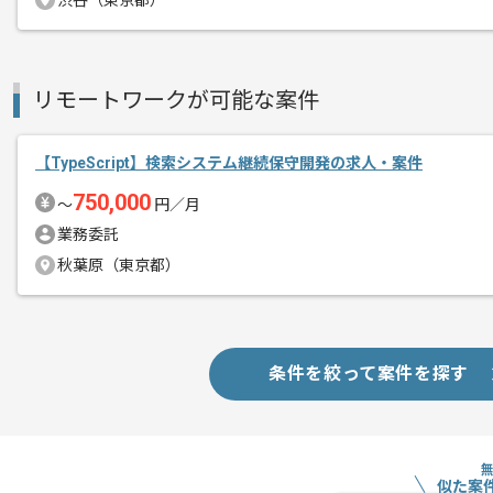
渋谷（東京都）
オフィス機器分野や産業機器分野向けに
エージェントからのコ
光学モジュールや組込み用マザーボード
メント
リモートワークが可能な案件
製造販売を行っている企業になります。
【TypeScript】検索システム継続保守開発の求人・案件
基本的には一部リモートでの作業を想定
750,000
〜
円／月
業務委託
秋葉原（東京都）
条件を絞って案件を探す
似た案