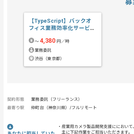
募
【TypeScript】バックオ
フィス業務効率化サービス
開発...の求人・案件
4,380
〜
円／時
業務委託
渋谷（東京都）
契約形態
業務委託（フリーランス）
最寄り駅
仲町台（神奈川県）/フルリモート
・産業用カメラ製品開発支援ににおいて
主に下記作業をご担当いただきます。
あなたに担当していた