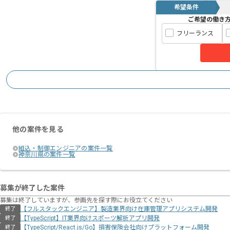
希望条件
ご希望の働き
フリーランス
他の案件を見る
組込・制御エンジニアの案件一覧
神奈川県の案件一覧
募集が終了した案件
募集は終了していますが、参画先を探す際にお役立てください
【フルスタックエンジニア】製造業界向け在庫管理アプリシステム開発
終了
【TypeScript】IT業界向けスポーツ解析アプリ開発
終了
【TypeScript/React.js/Go】損害保険会社向けプラットフォーム開発
終了