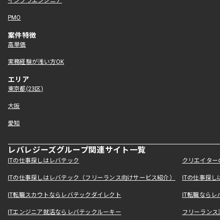
インフラエンジニア
PMO
案件特徴
高単価
実務経験が浅い方OK
エリア
東京都(23区)
大阪
愛知
レバレジーズグループ関連サイト一覧
ITの仕事探しはレバテック
クリエイター
ITの仕事探しはレバテック（フリーランス向けサービス紹介）
ITの仕事探
IT転職スカウトならレバテックダイレクト
IT転職なら
ITエンジニア就活ならレバテックルーキー
フリーランス