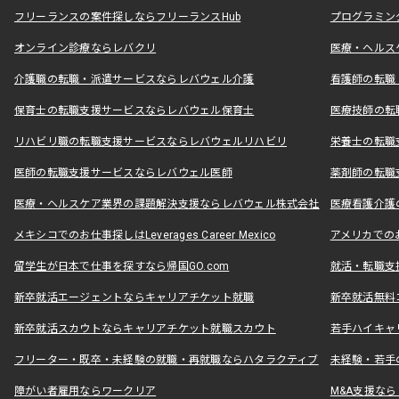
フリーランスの案件探しならフリーランスHub
プログラミン
オンライン診療ならレバクリ
医療・ヘルス
介護職の転職・派遣サービスならレバウェル介護
看護師の転職
保育士の転職支援サービスならレバウェル保育士
医療技師の転
リハビリ職の転職支援サービスならレバウェルリハビリ
栄養士の転職
医師の転職支援サービスならレバウェル医師
薬剤師の転職
医療・ヘルスケア業界の課題解決支援ならレバウェル株式会社
医療看護介護の
メキシコでのお仕事探しはLeverages Career Mexico
アメリカでのお仕事
留学生が日本で仕事を探すなら帰国GO.com
就活・転職支
新卒就活エージェントならキャリアチケット就職
新卒就活無料
新卒就活スカウトならキャリアチケット就職スカウト
若手ハイキャ
フリーター・既卒・未経験の就職・再就職ならハタラクティブ
未経験・若手
障がい者雇用ならワークリア
M&A支援な