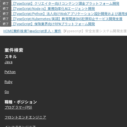
【TypeScript】クリエイター向けコンテンツ課金プラットフォーム開発
終了
【TypeScript/Node.js】業務効率化AIエージェント開発
終了
【TypeScript/Python】法人向けWebアプリケーション設計開発および運用
終了
【TypeScript/Kubernetes/英語】教育関連SNS犯罪抑止サービス開発支援
終了
【TypeScript】保険業界向けRPAプラットフォーム開発
終了
HOME
案件検索
TypeScript求人・案件
【Typescript】安全支援システム開発支
案件検索
スキル
Java
Python
Ruby
Go
職種・ポジション
プログラマー(PG)
フロントエンドエンジニア