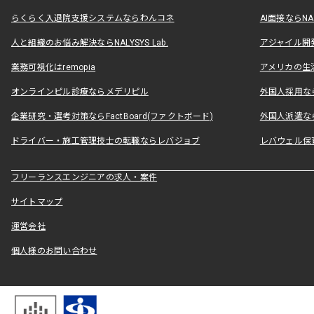
らくらく入退院支援システムならわんコネ
AI面接ならNAL
人と組織のお悩み解決ならNALYSYS Lab.
アジャイル開発なら
業務可視化はremopia
アメリカの生活
オンラインピル診療ならメデリピル
外国人採用ならLe
企業研究・選考対策ならFactBoard(ファクトボード)
外国人派遣なら
ドライバー・施工管理技士の転職ならレバジョブ
レバウェル保
フリーランスエンジニアの求人・案件
サイトマップ
運営会社
個人様のお問い合わせ