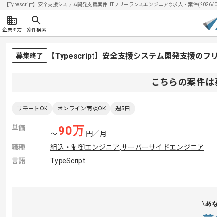
【Typescript】安全支援システム開発支援案件| ITフリーランスエンジニアの求人・案件(2026/08
企業の方
案件検索
【Typescript】安全支援システム開発支援の
募集終了
こちらの案件は
リモートOK
オンライン商談OK
週5日
単価
90
万
〜
円／月
職種
組込・制御エンジニア
,
サーバーサイドエンジニア
言語
TypeScript
あ