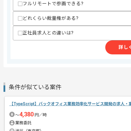
・チーム開発の経験
フルリモートで参画できる?
・Next.jsの実務経験
・GraphQLを用いた開発経験
どれくらい裁量権がある?
スキルに不安がある方へ
正社員求人との違いは?
上記に似た経験やスキルをお持ちであれば申
詳し
精算条件
有
精算・お支払い
精算基準時間
140時間〜180時間
支払いサイト
15日
条件が似ている案件
商談回数
1回
【TypeScript】バックオフィス業務効率化サービス開発の求人・
その他募集要項
募集人数
1人
4,380
〜
円／時
作業開始日
2025/05/01
業務委託