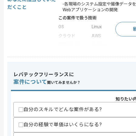
-各現場のシステム設定や撮像データを
だくこと
Webアプリケーションの開発
この案件で扱う技術
OS
Linux
クラウド
AWS
開発ツール
Jenkins
この案件のポイント
業務内容
自社製品開発
特徴
参画実績あり , 20代活躍
レバテックフリーランスに
案件について
聞いてみませんか？
求めるスキル
知りたい
スキル
・AWSサービスを用いたWebアプリケ
自分のスキルでどんな案件がある?
・Webアプリ開発環境の構築経験
・メンテから設計と実装及びリリースま
・TypeScriptでのバックエンド経験
自分の経験で単価はいくらになる?
歓迎スキル