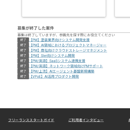
募集が終了した案件
募集は終了していますが、参画先を探す際にお役立てください
【PM】塗装業界向けシステム開発支援
終了
【PM】AI領域におけるプロジェクトマネージャー
終了
【PM】商社向けクラウドストレージマネジメント
終了
【PM】SIer向けシステム開発
終了
【PM/英語】SaaSシステム連携支援
終了
【PM/英語】ネットワーク領域向けPMサポート
終了
【PM/上流】AIエージェント基盤新規構築
終了
【VPoE】AI活用プロダクト開発
終了
フリーランススタートガイド
ご利用者インタビュー