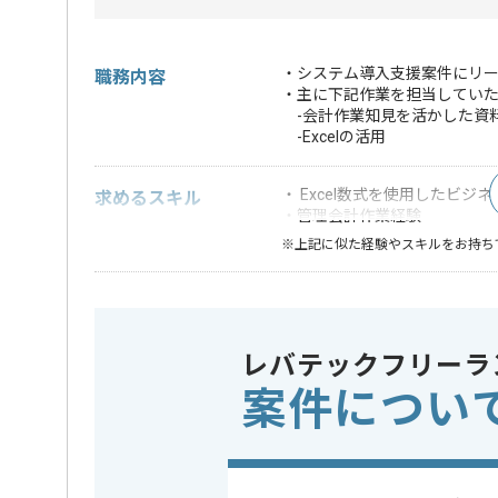
・システム導入支援案件にリ
職務内容
・主に下記作業を担当してい
-会計作業知見を活かした資
-Excelの活用
・ Excel数式を使用したビジ
求めるスキル
・管理会計作業経験
※上記に似た経験やスキルをお持ち
DB
この案件で扱う技術
Oracle
レバテックフリーラ
業務内容
システム
この案件のポイント
案件につい
特徴
参画実績あり
担当者より