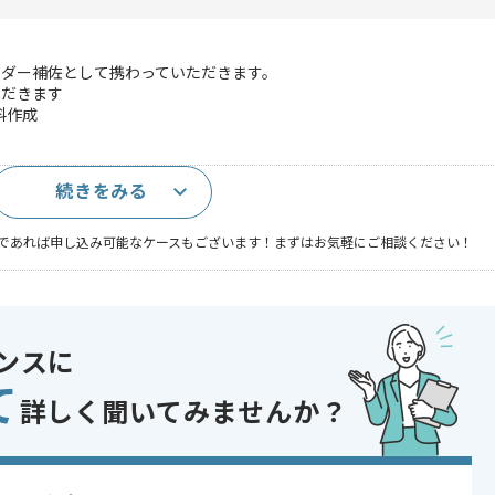
ーダー補佐として携わっていただきます。
ただきます
料作成
続きをみる
ネス利用経験
であれば申し込み可能なケースもございます！まずはお気軽にご相談ください！
ンスに
開発
て
 , 20代活躍中 , 30代活躍中
詳しく聞いてみませんか？