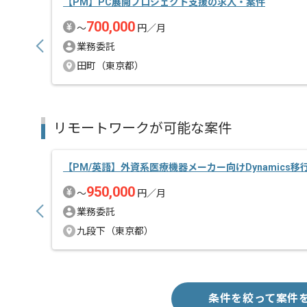
【PM】PC展開プロジェクト支援の求人・案件
700,000
〜
円／月
業務委託
田町（東京都）
リモートワークが可能な案件
【PM/英語】外資系医療機器メーカー向けDynamics
950,000
〜
円／月
業務委託
九段下（東京都）
条件を絞って案件