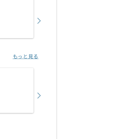
【PL】入管システム開発支援の求人・案件
1,050,000
〜
円／月
業務委託
日比谷（東京都）
もっと見る
【PM】医療ヘルスケア向けITサービス開発
750,000
〜
円／月
業務委託
渋谷（東京都）