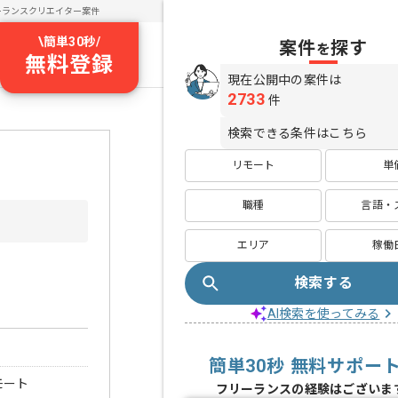
ーランスクリエイター案件
\
簡単30秒
/
案件
探す
を
無料登録
現在公開中の案件は
2733
件
検索できる条件はこちら
リモート
単
職種
言語・
エリア
稼働
検索する
AI検索を使ってみる
簡単30秒 無料サポー
モート
フリーランスの経験はございま