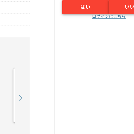
はい
い
ログインはこちら
【PL】入管システム開発
支援の求人・案件
1,050,000
〜
円／月
業務委託
日比谷（東京都）