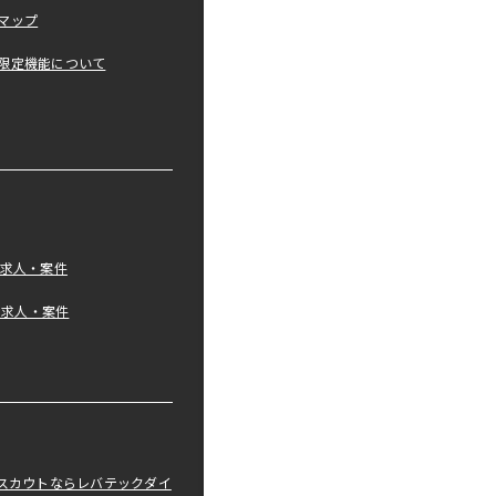
マップ
限定機能について
の求人・案件
tの求人・案件
職スカウトならレバテックダイ