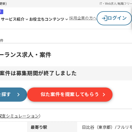
更新)
IT・Web求人/転職
フリ
！
ログイン
採用企業の方へ
サービス紹介
お役立ちコンテンツ
案件
リーランス求人・案件
案件は募集期間が終了しました
を探す
似た案件を提案してもらう
収支シミュレーション
）
最寄り駅
日比谷（東京都）/フルリ