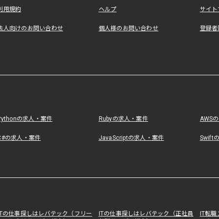
利用規約
ヘルプ
サイト
法人向けのお問い合わせ
個人様のお問い合わせ
登録者
Pythonの求人・案件
Rubyの求人・案件
AWS
C#の求人・案件
JavaScriptの求人・案件
Swif
ITの仕事探しはレバテック（フリー
ITの仕事探しはレバテック（正社員
IT転