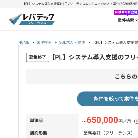
【PL】システム導入支援案件| ITフリーランスエンジニアの求人・案件(2026/08/09
AI検索が新登場
案件検索
HOME
案件検索
SQL求人・案件
【PL】システム導入支援
【PL】システム導入支援のフ
募集終了
こちらの
条件を絞って案件
650,000
単価
〜
円／月
（
契約形態
業務委託（フリーランス）