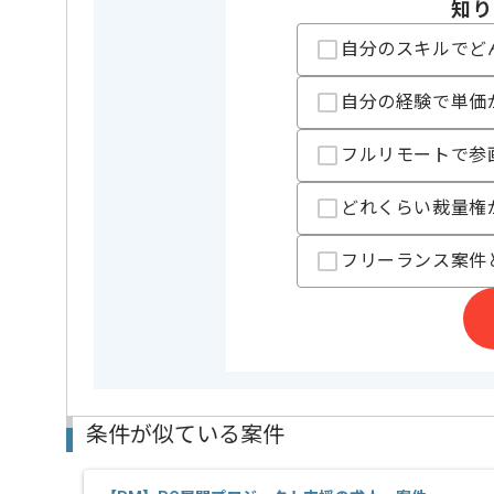
知り
レバテックでの実績がある企業の案件でございます。
PLの経験を活かすことができます。
自分のスキルでど
複数案件を保有している企業ですので、
ご経験と実績に応じてスライド案件のご提案も差し上
自分の経験で単価
新しいアイディアや技術を積極的に導入し、
経験豊富なエンジニアと成長が出来る環境でございま
スキルアップされたい方、長期的に参画されたい方に
フルリモートで参
基本的には一部リモート作業を見込んでおります。
どれくらい裁量権
フリーランス案件
条件が似ている案件