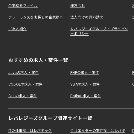
企業紹介ファイル
運営会社
フリーランスをお探しの企業様へ
法人向けの資料請求
ご友人紹介
レバレジーズグループ・プライバシ
ーポリシー
おすすめの求人・案件一覧
Javaの求人・案件
PHPの求人・案件
COBOLの求人・案件
VBAの求人・案件
C++の求人・案件
Railsの求人・案件
レバレジーズグループ関連サイト一覧
ITの仕事探しはレバテック
クリエイターの案件探しはレバテ