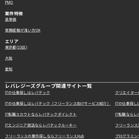
PMO
案件特徴
高単価
実務経験が浅い方OK
エリア
東京都(23区)
大阪
愛知
レバレジーズグループ関連サイト一覧
ITの仕事探しはレバテック
クリエイター
ITの仕事探しはレバテック（フリーランス向けサービス紹介）
ITの仕事探
IT転職スカウトならレバテックダイレクト
IT転職なら
ITエンジニア就活ならレバテックルーキー
フリーランス
フリーランスの案件探しならフリーランスHub
プログラミン