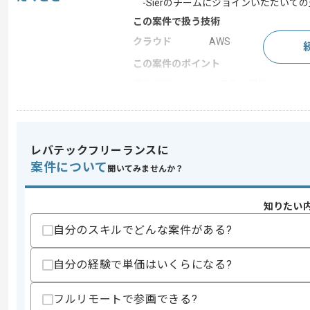
-Sierのチームにジョインいただいて
この案件で扱う技術
クラウド
AWS
この案件のポイント
業務内容
システム開発
特徴
参画実績あり , 上流工
レバテックフリーランスに
求めるスキル
案件について
聞いてみませんか？
スキル
・Amazon Connectの導入経験(仕
歓迎スキル
知りたい
・WhatsAppの知見
自分のスキルでどんな案件がある?
スキルに不安がある方へ
上記に似た経験やスキルをお持ちであれば申
自分の経験で単価はいくらになる?
フルリモートで参画できる?