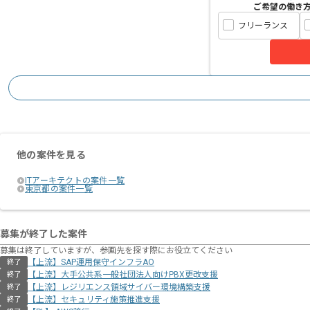
ご希望の働き
フリーランス
他の案件を見る
ITアーキテクトの案件一覧
東京都の案件一覧
募集が終了した案件
募集は終了していますが、参画先を探す際にお役立てください
【上流】SAP運用保守インフラAO
終了
【上流】大手公共系一般社団法人向けPBX更改支援
終了
【上流】レジリエンス領域サイバー環境構築支援
終了
【上流】セキュリティ施策推進支援
終了