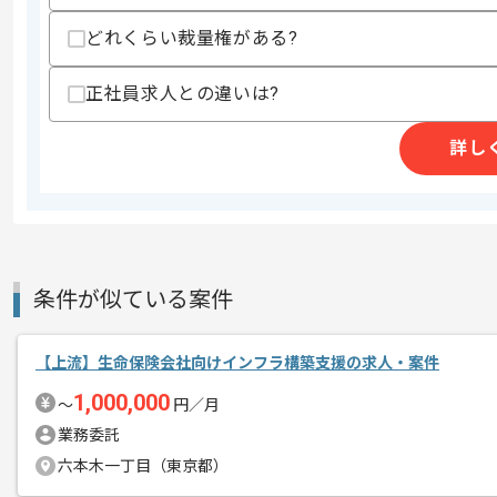
商談回数
2回
どれくらい裁量権がある?
その他募集要項
募集人数
2人
作業開始日
2025/05/01
正社員求人との違いは?
詳し
レバテックでの実績がある企業の案件で
エージェントからのコ
メント
仕様設計の経験を活かすことができます
複数案件を保有している企業ですので、
条件が似ている案件
ご経験と実績に応じてスライド案件のご
新しいアイディアや技術を積極的に導入
経験豊富なエンジニアと成長が出来る環
【上流】生命保険会社向けインフラ構築支援の求人・案件
スキルアップされたい方、長期的に参画
1,000,000
〜
円／月
業務委託
基本的には一部リモート作業を見込んで
六本木一丁目（東京都）