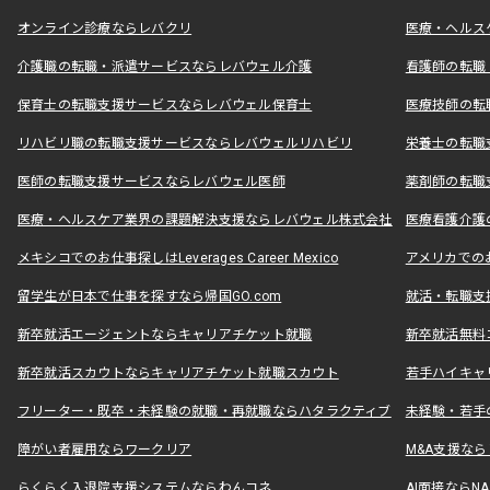
オンライン診療ならレバクリ
医療・ヘルス
介護職の転職・派遣サービスならレバウェル介護
看護師の転職
保育士の転職支援サービスならレバウェル保育士
医療技師の転
リハビリ職の転職支援サービスならレバウェルリハビリ
栄養士の転職
医師の転職支援サービスならレバウェル医師
薬剤師の転職
医療・ヘルスケア業界の課題解決支援ならレバウェル株式会社
医療看護介護の
メキシコでのお仕事探しはLeverages Career Mexico
アメリカでのお仕事
留学生が日本で仕事を探すなら帰国GO.com
就活・転職支
新卒就活エージェントならキャリアチケット就職
新卒就活無料
新卒就活スカウトならキャリアチケット就職スカウト
若手ハイキャ
フリーター・既卒・未経験の就職・再就職ならハタラクティブ
未経験・若手
障がい者雇用ならワークリア
M&A支援な
らくらく入退院支援システムならわんコネ
AI面接ならNAL