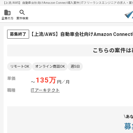
【上流/AWS】自動車会社向けAmazon Connect導入案件| ITフリーランスエンジニアの求人・案件(2
企業の方
案件検索
【上流/AWS】自動車会社向けAmazon Conn
募集終了
こちらの案件は
リモートOK
オンライン商談OK
週5日
単価
135
万
〜
円／月
職種
ITアーキテクト
あ
募