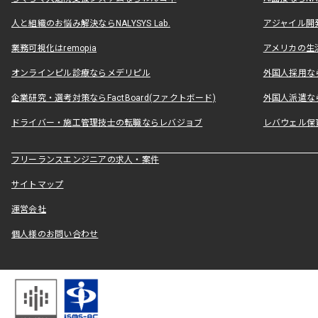
人と組織のお悩み解決ならNALYSYS Lab.
アジャイル開発なら
業務可視化はremopia
アメリカの生活
オンラインピル診療ならメデリピル
外国人採用ならLe
企業研究・選考対策ならFactBoard(ファクトボード)
外国人派遣なら
ドライバー・施工管理技士の転職ならレバジョブ
レバウェル保
フリーランスエンジニアの求人・案件
サイトマップ
運営会社
個人様のお問い合わせ