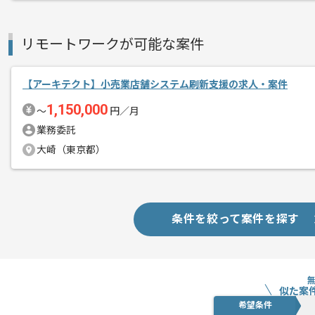
リモートワークが可能な案件
【アーキテクト】小売業店舗システム刷新支援の求人・案件
1,150,000
〜
円／月
業務委託
大崎（東京都）
条件を絞って案件を探す
似た案
希望条件