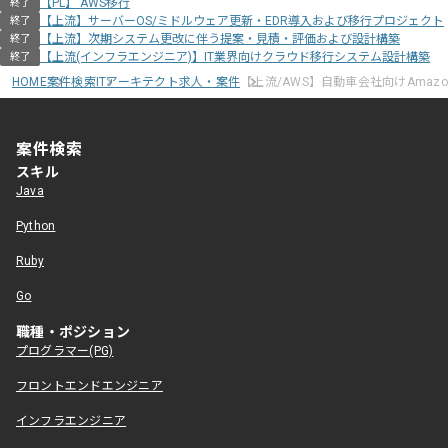
【PL】 AWS移行
終了
【上流】サーバーOS/ミドルウェア更新・EDR導入および移行プロジェクト
終了
【上流】次期システム更改に伴う提案・見積・評価および設計構築
終了
【上流(インフラエンジニア)】IT業界向けクラウド移行システム設計構築
終了
HOME
案件検索
ITアーキテクト求人・案件
【上流/AWS】自動車会社向けAmazon
案件検索
スキル
Java
Python
Ruby
Go
職種・ポジション
プログラマー(PG)
フロントエンドエンジニア
インフラエンジニア