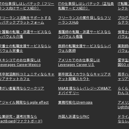
ITの仕事探しはレバテック（フリー
ITの仕事探しはレバテック（正社員
IT転
ランス向けサービス紹介）
転職サービス紹介）
レクト
フリーランス活動をサポートする
フリーランスの案件探しならフリ
プログ
レバテックプラットフォーム
ーランスHub
らテラ
介護職の転職・派遣サービスなら
看護師の転職・派遣サービスなら
保育士
レバウェル介護
レバウェル看護
バウェ
栄養士の転職支援サービスならレ
医師の転職支援サービスならレバ
薬剤師
バウェル栄養士
ウェル医師
バウェ
メキシコでのお仕事探しは
アメリカでのお仕事探しは
留学生
Leverages Career Mexico
Leverages Career U.S.
国GO.
新卒就活無料コミュニティならキャ
新卒就活スカウトならキャリアチ
若手ハ
リアチケットカフェ
ケット就職スカウト
ャリア
障がい者雇用ならワークリア
M&A支援ならレバレジーズM&Aア
らくら
ドバイザリー
わんコ
アジャイル開発ならagile effect
業務可視化はremopia
アメリ
Lighth
企業研究・選考対策なら
外国人派遣ならFNC
ドライ
FactBoard(ファクトボード)
ならレ