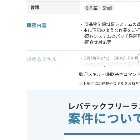
言語
C言語
Shell
・ 部品物流領域系システムの
職務内容
・主に下記のような作業をご
-既存システムのバッチ系開発
-問合せ対応等
・C言語(Pro*c)、ORACL
求めるスキル
・Shell(UNIX)の読解と修正経
・UNIX基本コマン
歓迎スキル
※上記に似た経験やスキルをお持ち
DB
Oracle
この案件で扱う技術
レバテックフリーラ
OS
Unix
案件につい
業務内容
追加開発
この案件のポイント
特徴
長期プロ