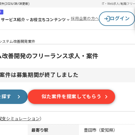
026/08/08更新)
IT・Web求人/転職
フリ
！
ログイン
採用企業の方へ
サービス紹介
お役立ちコンテンツ
系システム改善開発案件
ム改善開発のフリーランス求人・案件
案件は募集期間が終了しました
を探す
似た案件を提案してもらう
収支シミュレーション
）
最寄り駅
豊田市（愛知県）