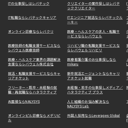
ITの仕事探しはレバテック
クリエイターの案件探しはレバテ
ッククリエイター
IT転職ならレバテックキャリア
ITエンジニア就活ならレバテックル
ーキー
オンライン診療ならレバクリ
医療・ヘルスケアの求人・転職サ
ービスならレバウェル
医療技師の転職支援サービスなら
リハビリ職の転職支援サービスな
レバウェル医療技師
らレバウェルリハビリ
医療・ヘルスケア業界の課題解決
医療看護介護のお仕事探しなら
支援ならレバウェル株式会社
mikaru
就活・転職支援サービスならキャ
新卒就活エージェントならキャリ
リアチケット
アチケット就職
フリーター・既卒・未経験の就
未経験・若手の仕事探しメディア／
職・再就職ならハタラクティブ
ハタラクティブ プラス
AI面接ならNALYSYS
人と組織のお悩み解決なら
NALYSYS Lab.
オンラインピル診療ならメデリピ
外国人採用ならLeverages Global
ル