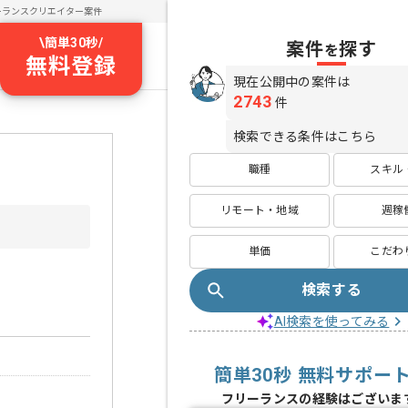
ーランスクリエイター案件
\
簡単30秒
/
案件
探す
を
無料登録
現在公開中の案件は
2743
件
検索できる条件はこちら
職種
スキル
リモート・地域
週稼
単価
こだわ
検索する
AI検索を使ってみる
簡単30秒 無料サポー
フリーランスの経験はございま