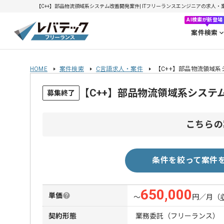
【C++】部品物流領域系システム改善開発案件| ITフリーランスエンジニアの求人・案件(2
AI検索が新登場
案件検索
HOME
案件検索
C言語求人・案件
【C++】部品物流領域
【C++】部品物流領域系システ
募集終了
こちらの
条件を絞って案件
650,000
単価
〜
円／月
（
契約形態
業務委託（フリーランス）