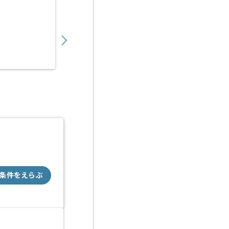
【C++】販売管理デスクトップアプリケーシ
900,000
〜
円／月
業務委託
秋葉原（東京都）
条件をえらぶ