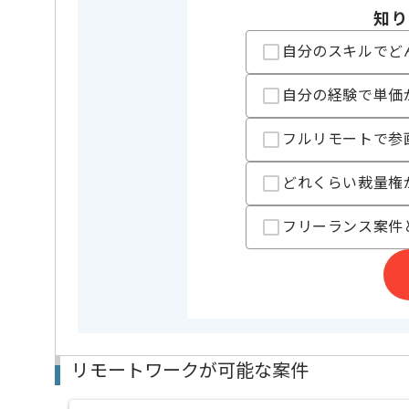
知り
精算条件
有
精算・お支払い
精算基準時間
自分のスキルでど
140時間
支払いサイト
15日
自分の経験で単価
フルリモートで参
担当者より
本企業様は東海エリアを中心に多数の案件を保有して
どれくらい裁量権
週5日常駐での作業を想定しております。
フリーランス案件
レバテックからの参画実績が豊富な企業様の案件です
リモートワークが可能な案件