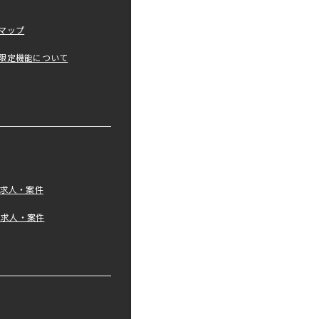
マップ
限定機能について
の求人・案件
tの求人・案件