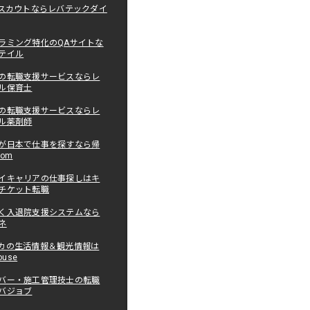
職スカウトならレバテックダイ
ラミング特化のQAサイトな
テイル
の転職支援サービスならレ
ル保育士
の転職支援サービスならレ
ル薬剤師
が日本で仕事を探すなら帰
com
イキャリアの仕事探しはキ
チケット転職
く入退院支援システムなら
ネ
カの生活情報＆観光情報は
ouse
バー・施工管理技士の転職
バジョブ