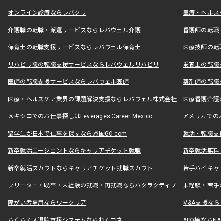
オンライン診療ならレバクリ
医療・ヘルス
介護職の転職・派遣サービスならレバウェル介護
看護師の転職
保育士の転職支援サービスならレバウェル保育士
医療技師の転
リハビリ職の転職支援サービスならレバウェルリハビリ
栄養士の転職
医師の転職支援サービスならレバウェル医師
薬剤師の転職
医療・ヘルスケア業界の課題解決支援ならレバウェル株式会社
医療看護介護の
メキシコでのお仕事探しはLeverages Career Mexico
アメリカでのお仕事
留学生が日本で仕事を探すなら帰国GO.com
就活・転職支
新卒就活エージェントならキャリアチケット就職
新卒就活無料
新卒就活スカウトならキャリアチケット就職スカウト
若手ハイキャ
フリーター・既卒・未経験の就職・再就職ならハタラクティブ
未経験・若手
障がい者雇用ならワークリア
M&A支援な
らくらく入退院支援システムならわんコネ
AI面接ならNAL