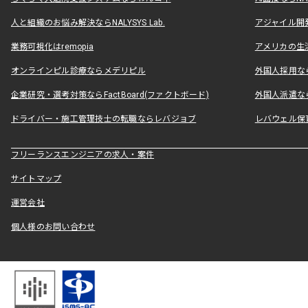
人と組織のお悩み解決ならNALYSYS Lab.
アジャイル開発なら
業務可視化はremopia
アメリカの生活
オンラインピル診療ならメデリピル
外国人採用ならLe
企業研究・選考対策ならFactBoard(ファクトボード)
外国人派遣なら
ドライバー・施工管理技士の転職ならレバジョブ
レバウェル保
フリーランスエンジニアの求人・案件
サイトマップ
運営会社
個人様のお問い合わせ