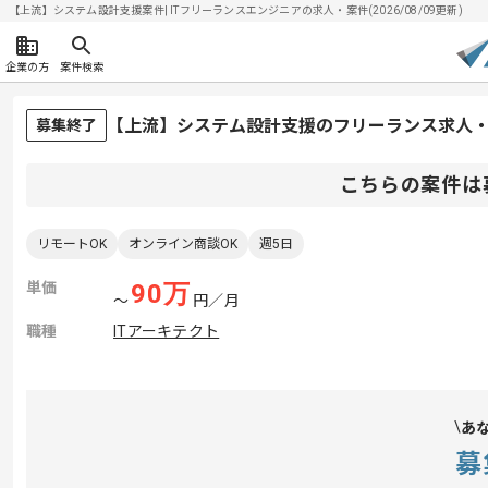
【上流】システム設計支援案件| ITフリーランスエンジニアの求人・案件(2026/08/09更新)
企業の方
案件検索
【上流】システム設計支援のフリーランス求人
募集終了
こちらの案件は
リモートOK
オンライン商談OK
週5日
単価
90
万
〜
円／月
職種
ITアーキテクト
あ
募