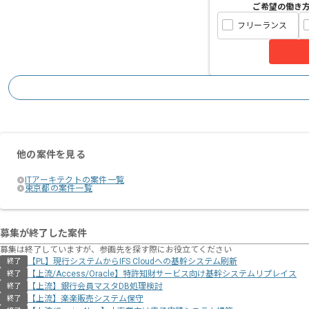
ご希望の働き
フリーランス
他の案件を見る
ITアーキテクトの案件一覧
東京都の案件一覧
募集が終了した案件
募集は終了していますが、参画先を探す際にお役立てください
【PL】現行システムからIFS Cloudへの基幹システム刷新
終了
【上流/Access/Oracle】特許知財サービス向け基幹システムリプレイス
終了
【上流】銀行会員マスタDB処理検討
終了
【上流】楽楽販売システム保守
終了