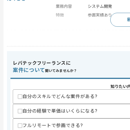
業務内容
システム開発
特徴
参画実績あり , 長期プ
求めるスキル
スキル
・システム全体の設計と技術選定及び構
スキルに不安がある方へ
レバテックフリーランスに
上記に似た経験やスキルをお持ちであれば申
案件について
聞いてみませんか？
知りたい
精算条件
有
精算・お支払い
自分のスキルでどんな案件がある?
精算基準時間
140時間〜180時間
支払いサイト
15日
自分の経験で単価はいくらになる?
フルリモートで参画できる?