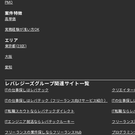
PMO
案件特徴
高単価
実務経験が浅い方OK
エリア
東京都(23区)
大阪
愛知
レバレジーズグループ関連サイト一覧
ITの仕事探しはレバテック
クリエイター
ITの仕事探しはレバテック（フリーランス向けサービス紹介）
ITの仕事探
IT転職スカウトならレバテックダイレクト
IT転職なら
ITエンジニア就活ならレバテックルーキー
フリーランス
フリーランスの案件探しならフリーランスHub
プログラミン