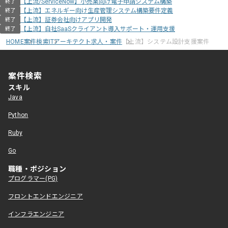
【上流/ServiceNow】小売業向け電子申請システム構築
終了
【上流】エネルギー向け生産管理システム構築要件定義
終了
【上流】証券会社向けアプリ開発
終了
【上流】自社SaaSクライアント導入サポート・運用支援
終了
HOME
案件検索
ITアーキテクト求人・案件
【上流】システム設計支援案件
案件検索
スキル
Java
Python
Ruby
Go
職種・ポジション
プログラマー(PG)
フロントエンドエンジニア
インフラエンジニア