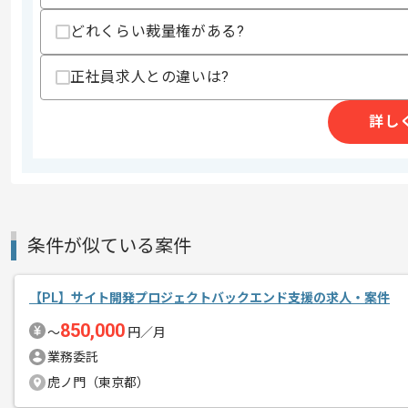
商談回数
2回
その他募集要項
どれくらい裁量権がある?
募集人数
1人
作業開始日
2025/04/09
正社員求人との違いは?
詳し
レバテックでの実績がある企業の案件で
エージェントからのコ
メント
システム設計経験を活かすことができま
複数案件を保有している企業ですので、
ご経験と実績に応じてスライド案件のご
条件が似ている案件
新しいアイディアや技術を積極的に導入
経験豊富なエンジニアと成長が出来る環
【PL】サイト開発プロジェクトバックエンド支援の求人・案件
スキルアップされたい方、長期的に参画
850,000
〜
円／月
業務委託
基本的には一部リモート作業を見込んで
虎ノ門（東京都）