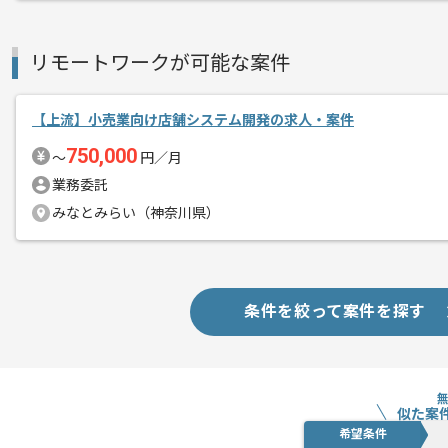
リモートワークが可能な案件
【上流】小売業向け店舗システム開発の求人・案件
750,000
〜
円／月
業務委託
みなとみらい（神奈川県）
条件を絞って案件を探す
似た案
希望条件