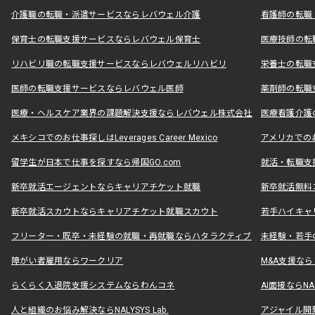
介護職の転職・派遣サービスならレバウェル介護
看護師の転職
保育士の転職支援サービスならレバウェル保育士
医療技師の転
リハビリ職の転職支援サービスならレバウェルリハビリ
栄養士の転職
医師の転職支援サービスならレバウェル医師
薬剤師の転職
医療・ヘルスケア業界の課題解決支援ならレバウェル株式会社
医療看護介護の
メキシコでのお仕事探しはLeverages Career Mexico
アメリカでのお仕事
留学生が日本で仕事を探すなら帰国GO.com
就活・転職支
新卒就活エージェントならキャリアチケット就職
新卒就活無料
新卒就活スカウトならキャリアチケット就職スカウト
若手ハイキャ
フリーター・既卒・未経験の就職・再就職ならハタラクティブ
未経験・若手
障がい者雇用ならワークリア
M&A支援な
らくらく入退院支援システムならわんコネ
AI面接ならNAL
人と組織のお悩み解決ならNALYSYS Lab.
アジャイル開発なら