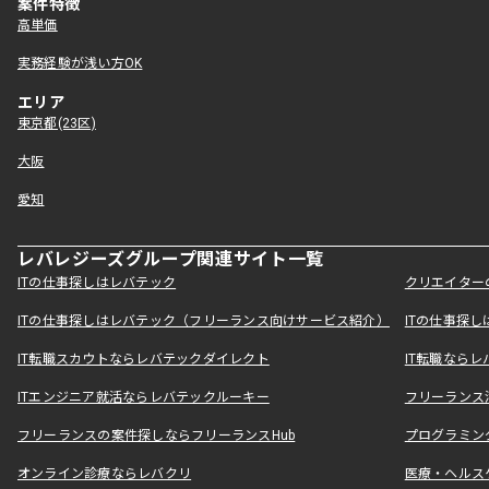
案件特徴
高単価
実務経験が浅い方OK
エリア
東京都(23区)
大阪
愛知
レバレジーズグループ関連サイト一覧
ITの仕事探しはレバテック
クリエイター
ITの仕事探しはレバテック（フリーランス向けサービス紹介）
ITの仕事探
IT転職スカウトならレバテックダイレクト
IT転職なら
ITエンジニア就活ならレバテックルーキー
フリーランス
フリーランスの案件探しならフリーランスHub
プログラミン
オンライン診療ならレバクリ
医療・ヘルス