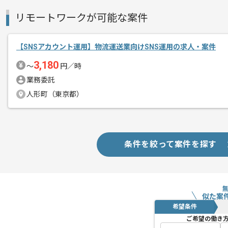
リモートワークが可能な案件
【SNSアカウント運用】物流運送業向けSNS運用の求人・案件
3,180
〜
円／時
業務委託
人形町（東京都）
条件を絞って案件を探す
似た案
希望条件
ご希望の働き