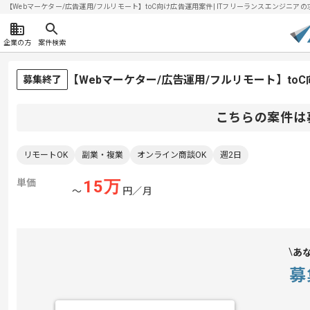
【Webマーケター/広告運用/フルリモート】toC向け広告運用案件| ITフリーランスエンジニアの求人・
企業の方
案件検索
【Webマーケター/広告運用/フルリモート】t
募集終了
こちらの案件は
リモートOK
副業・複業
オンライン商談OK
週2日
単価
15
万
〜
円／月
あ
募