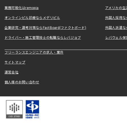
業務可視化はremopia
アメリカの生活
オンラインピル診療ならメデリピル
外国人採用ならLe
企業研究・選考対策ならFactBoard(ファクトボード)
外国人派遣なら
ドライバー・施工管理技士の転職ならレバジョブ
レバウェル保
フリーランスエンジニアの求人・案件
サイトマップ
運営会社
個人様のお問い合わせ