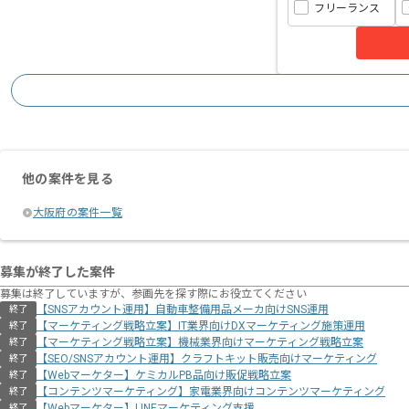
フリーランス
他の案件を見る
大阪府の案件一覧
募集が終了した案件
募集は終了していますが、参画先を探す際にお役立てください
【SNSアカウント運用】自動車整備用品メーカ向けSNS運用
終了
【マーケティング戦略立案】IT業界向けDXマーケティング施策運用
終了
【マーケティング戦略立案】機械業界向けマーケティング戦略立案
終了
【SEO/SNSアカウント運用】クラフトキット販売向けマーケティング
終了
【Webマーケター】ケミカルPB品向け販促戦略立案
終了
【コンテンツマーケティング】家電業界向けコンテンツマーケティング
終了
【Webマーケター】LINEマーケティング支援
終了