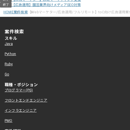
【広告運用】園芸業界向けメディアSEO対策
終了
HOME
案件検索
【Webマーケター/広告運用/フルリモート】toC向け広告運用案
案件検索
スキル
Java
Python
Ruby
Go
職種・ポジション
プログラマー(PG)
フロントエンドエンジニア
インフラエンジニア
PMO