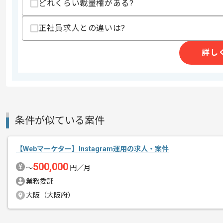
どれくらい裁量権がある?
正社員求人との違いは?
エリアマーケティング事業等を展開して
エージェントからのコ
今回はtoC向け広告運用案件に携わって
メント
詳し
Webマーケターとしての実務経験を活
基本的にはフルリモートでの作業を見込
条件が似ている案件
【Webマーケター】Instagram運用の求人・案件
500,000
〜
円／月
業務委託
大阪（大阪府）