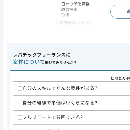
-日々の単価調整
-改善提案
-分析
この案件のポイント
特徴
20代活躍中 , 30代活躍
求めるスキル
レバテックフリーランスに
スキル
案件について
・toC向け広告運用経験(1年以上)
聞いてみませんか？
スキルに不安がある方へ
知りたい
上記に似た経験やスキルをお持ちであれば申
自分のスキルでどんな案件がある?
自分の経験で単価はいくらになる?
商談回数
1回
その他募集要項
募集人数
1人
フルリモートで参画できる?
作業開始日
2025/07/01