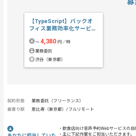
募
【TypeScript】バックオ
フィス業務効率化サービス
開発...の求人・案件
4,380
〜
円／時
業務委託
渋谷（東京都）
契約形態
業務委託（フリーランス）
最寄り駅
恵比寿（東京都）/フルリモート
・飲食店向け音声予約Webサービスの
・主に下記作業をご担当いただきます。
あなたに担当していた