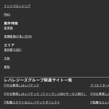
インフラエンジニア
PMO
案件特徴
高単価
実務経験が浅い方OK
エリア
東京都(23区)
大阪
愛知
レバレジーズグループ関連サイト一覧
ITの仕事探しはレバテック
クリエイター
ITの仕事探しはレバテック（フリーランス向けサービス紹介）
ITの仕事探
IT転職スカウトならレバテックダイレクト
IT転職なら