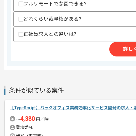
フルリモートで参画できる?
求めるスキル
どれくらい裁量権がある?
スキル
・Webアプリケーションの開発経験
・TypeScriptを用いたバックエンド開発
・生成AIを用いた開発経験
正社員求人との違いは?
歓迎スキル
詳し
・Reactを用いたフロントエンドの開発
・Ruby on Railsを用いたバックエンド
・0→1 のアプリケーション開発経験
・GCPまたはAWSを用いた開発経験
・パフォーマンス最適化の知見
・OSSや技術コミュニティへのコントリ
条件が似ている案件
スキルに不安がある方へ
上記に似た経験やスキルをお持ちであれば申
【TypeScript】バックオフィス業務効率化サービス開発の求人・
4,380
〜
円／時
商談回数
1回
業務委託
その他募集要項
募集人数
2人