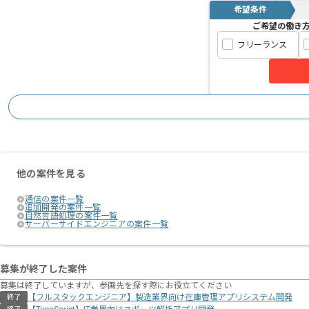
希望条件
ご希望の働き
フリーランス
他の案件を見る
通信の案件一覧
追加開発の案件一覧
自然言語処理の案件一覧
サーバーサイドエンジニアの案件一覧
募集が終了した案件
募集は終了していますが、参画先を探す際にお役立てください
【フルスタックエンジニア】製造業界向け在庫管理アプリシステム開発
終了