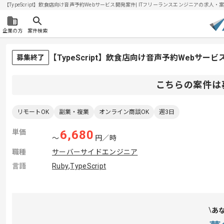
【TypeScript】飲食店向け音声予約Webサービス開発案件| ITフリーランスエンジニアの求人・案件(
企業の方
案件検索
【TypeScript】飲食店向け音声予約Webサ
募集終了
こちらの案件は
リモートOK
副業・複業
オンライン商談OK
週3日
単価
6,680
〜
円／時
職種
サーバーサイドエンジニア
言語
Ruby
,
TypeScript
あ