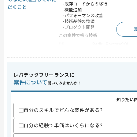
-既存コードからの移行
だくこと
-機能追加
-パフォーマンス改善
-技術基盤の整備
-プロダクト開発
この案件で扱う技術
DB
Redis , PostgreSQL
フレームワーク
Rails , React , React Na
クラウド
Google Cloud Platform
開発ツール
GitHub
レバテックフリーランスに
案件について
この案件のポイント
聞いてみませんか？
業界
通信
業務内容
追加開発 , 自社製品開発
知りたい
担当領域/システ
自分のスキルでどんな案件がある?
Webサイト
ム
30代活躍中 , 長期プロジェ
特徴
自分の経験で単価はいくらになる?
装自由 , 自社内開発が