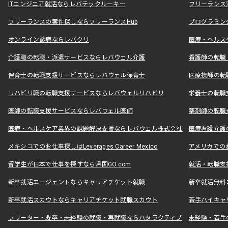
ITエンジニア就活ならレバテックルーキー
フリーランス
フリーランスの案件探しならフリーランスHub
プログラミン
オンライン診療ならレバクリ
医療・ヘルス
介護職の転職・派遣サービスならレバウェル介護
看護師の転職
保育士の転職支援サービスならレバウェル保育士
医療技師の転
リハビリ職の転職支援サービスならレバウェルリハビリ
栄養士の転職
医師の転職支援サービスならレバウェル医師
薬剤師の転職
医療・ヘルスケア業界の課題解決支援ならレバウェル株式会社
医療看護介護の
メキシコでのお仕事探しはLeverages Career Mexico
アメリカでのお仕事
留学生が日本で仕事を探すなら帰国GO.com
就活・転職支
新卒就活エージェントならキャリアチケット就職
新卒就活無料
新卒就活スカウトならキャリアチケット就職スカウト
若手ハイキャ
フリーター・既卒・未経験の就職・再就職ならハタラクティブ
未経験・若手