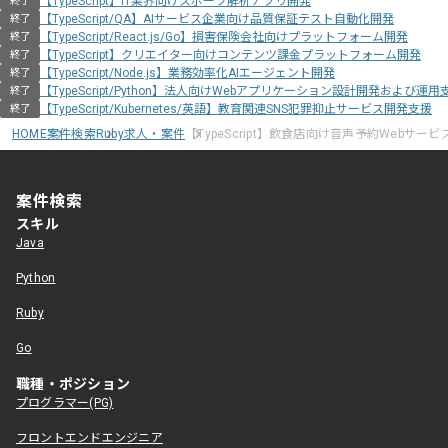
【TypeScript】IT業界向けスポーツ解析アプリ開発
終了
【TypeScript/QA】AIサービス企業向け品質保証テスト自動化開発
終了
【TypeScript/React.js/Go】損害保険会社向けプラットフォーム開発
終了
【TypeScript】クリエイター向けコンテンツ課金プラットフォーム開発
終了
【TypeScript/Node.js】業務効率化AIエージェント開発
終了
【TypeScript/Python】法人向けWebアプリケーション設計開発および運用
終了
【TypeScript/Kubernetes/英語】教育関連SNS犯罪抑止サービス開発支援
終了
HOME
案件検索
Ruby求人・案件
【TypeScript】飲食店向け音声予約Webサー
案件検索
スキル
Java
Python
Ruby
Go
職種・ポジション
プログラマー(PG)
フロントエンドエンジニア