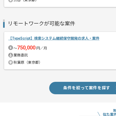
渋谷（東京都）
作業開始日
2025/05/01
リモートワークが可能な案件
独自で開発する音声AIを活用した飲食店
エージェントからのコ
メント
【TypeScript】検索システム継続保守開発の求人・案件
基本的にはフルリモートでの作業を見込
750,000
〜
円／月
業務委託
作業時間の調整については柔軟に対応可
秋葉原（東京都）
ご自身のライフスタイルに合わせて参画
海外展開や音声AIを使ったチャレンジ
条件を絞って案件を探す
似た案