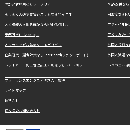
障がい者雇用ならワークリア
M&A支援な
らくらく入退院支援システムならわんコネ
AI面接ならNAL
人と組織のお悩み解決ならNALYSYS Lab.
アジャイル開発なら
業務可視化はremopia
アメリカの生活
オンラインピル診療ならメデリピル
外国人採用ならLe
企業研究・選考対策ならFactBoard(ファクトボード)
外国人派遣なら
ドライバー・施工管理技士の転職ならレバジョブ
レバウェル保
フリーランスエンジニアの求人・案件
サイトマップ
運営会社
個人様のお問い合わせ