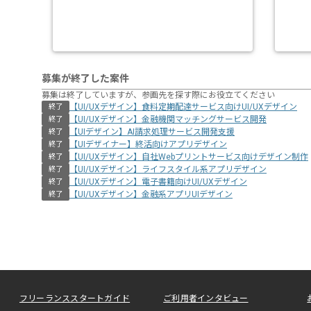
募集が終了した案件
募集は終了していますが、参画先を探す際にお役立てください
【UI/UXデザイン】食料定期配達サービス向けUI/UXデザイン
終了
【UI/UXデザイン】金融機関マッチングサービス開発
終了
【UIデザイン】AI請求処理サービス開発支援
終了
【UIデザイナー】終活向けアプリデザイン
終了
【UI/UXデザイン】自社Webプリントサービス向けデザイン制作
終了
【UI/UXデザイン】ライフスタイル系アプリデザイン
終了
【UI/UXデザイン】電子書籍向けUI/UXデザイン
終了
【UI/UXデザイン】金融系アプリUIデザイン
終了
フリーランススタートガイド
ご利用者インタビュー