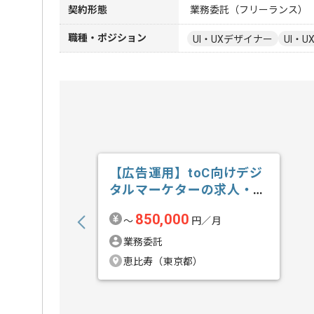
契約形態
業務委託（フリーランス）
職種・ポジション
UI・UXデザイナー
UI・
【広告運用】toC向けデジ
タルマーケターの求人・案
件
850,000
〜
円／月
業務委託
恵比寿（東京都）