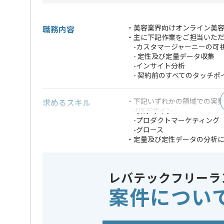
・美容業界向けオンライン美容
職務内容
・主に下記作業をご担当いた
-カスタマージャーニーの可
- 定性及び定量データ収集
-インサイト分析
- 契約前のすべてのタッチポ
・下記いずれかの領域での実務経
求めるスキル
-UXデザイン
-プロダクトマーケティング
-グロース
・定量及び定性データの分析
-課題抽出
-仮説立案
-改善提案
レバテックフリーラ
・多職種と連携してユーザー
案件につい
※上記に似た経験やスキルをお持ち
特徴
20代活躍中
この案件のポイント