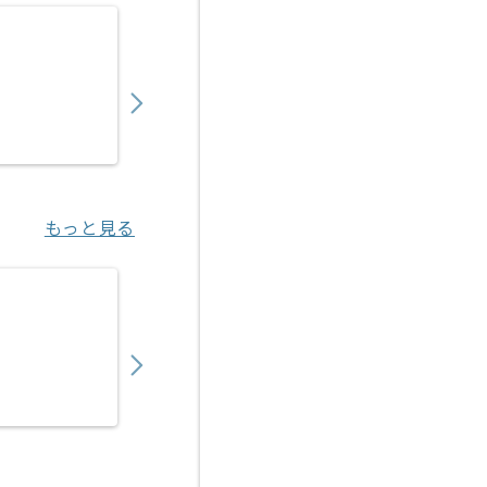
【TypeScript/AWS】大手コンビニチェ
730,000
〜
円／月
業務委託
浜松町（東京都）
もっと見る
【Webデザイン】自社サービス小売系販促クリ
850,000
〜
円／月
業務委託
東京（東京都）