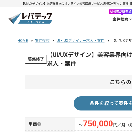
【UI/UXデザイン】美容業界向けオンライン美容医療サービスUI/UXデザイン案件| IT
AI検索が新登場
案件検索
HOME
案件検索
UI・UXデザイナー求人・案件
【UI/UX
【UI/UXデザイン】美容業界向
募集終了
求人・案件
こちらの
条件を絞って案件
750,000
単価
〜
円／月
（