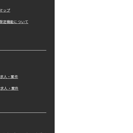
マップ
限定機能について
の求人・案件
tの求人・案件