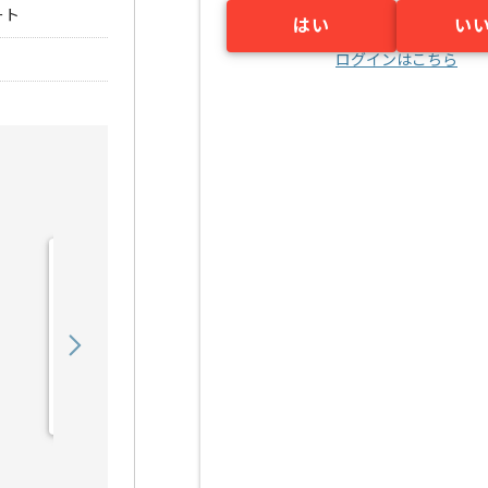
ート
はい
い
ログインはこちら
【TypeScript/AWS】大手
コンビニチェーン次世代
店...の求人・案件
730,000
〜
円／月
業務委託
浜松町（東京都）