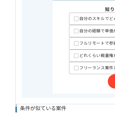
スあり
知り
自分のスキルでど
担当者より
化粧品開発事業、医療DX事業等を展開している企業で
自分の経験で単価
今回は美容業界向けオンライン美容医療サービスUI/U
に携わっていただきます。
フルリモートで参
UI/UXデザイナーとしての実務経験を活かしたい方に
どれくらい裁量権
基本的には一部リモートでの作業を見込んでおります
フリーランス案件
条件が似ている案件