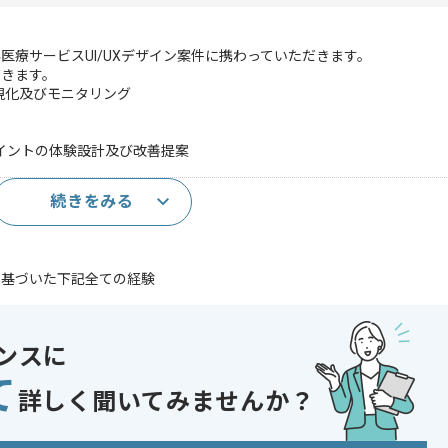
医療サービスUI/UXデザイン案件に携わっていただきます。
だきます。
視化及びモニタリング
イントの体験設計及び改善提案
続きをみる
験(2年以上)
に基づいた下記全ての経験
ンスに
体験を起点にしたプロジェクトを推進した経験
て
であれば申し込み可能なケースもございます！まずはお気軽にご相談ください！
詳しく聞いてみませんか？
 , 30代活躍中 , 40代活躍中 , 長期プロジェクト , BtoC向け , 新技術に積