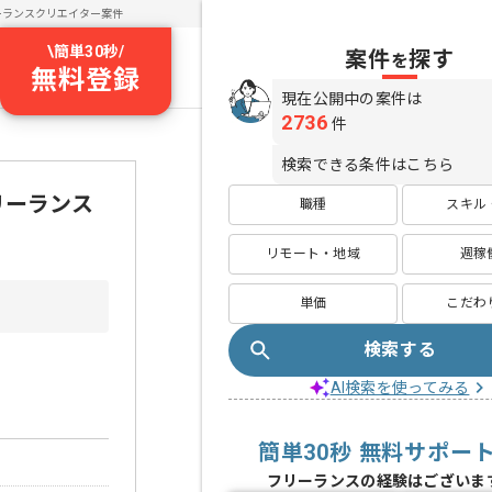
ーランスクリエイター案件
\
簡単30秒
/
案件
探す
を
無料登録
現在公開中の案件は
2736
件
検索できる条件はこちら
リーランス
職種
スキル
リモート・地域
週稼
単価
こだわ
検索する
AI検索を使ってみる
簡単30秒 無料サポー
フリーランスの経験はございま