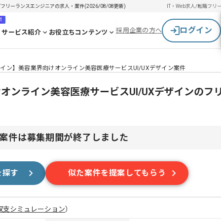
フリーランスエンジニアの求人・案件(2026/08/08更新)
IT・Web求人/転職
フリ
！
ログイン
採用企業の方へ
サービス紹介
お役立ちコンテンツ
デザイン】美容業界向けオンライン美容医療サービスUI/UXデザイン案件
けオンライン美容医療サービスUI/UXデザインのフ
案件は募集期間が終了しました
を探す
似た案件を提案してもらう
収支シミュレーション
）