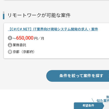
これまでのご経験を活かしたい方におす
リモートワークが可能な案件
ぜひ一度、ご商談で雰囲気等掴んでいた
【C#/C#.NET】IT業界向け現場システム開発の求人・案件
650,000
〜
円／月
業務委託
京都（京都府）
条件を絞って案件を探す
似た案
希望条件