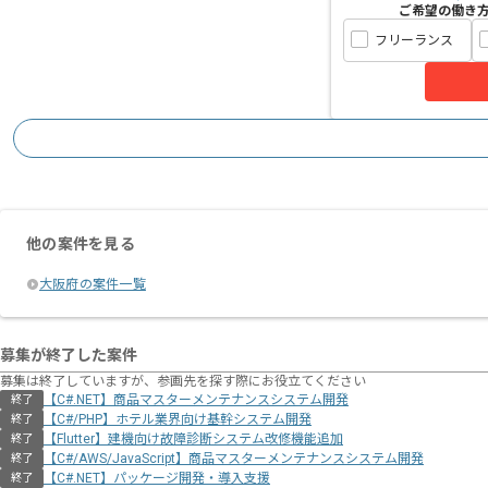
ご希望の働き
フリーランス
他の案件を見る
大阪府の案件一覧
募集が終了した案件
募集は終了していますが、参画先を探す際にお役立てください
【C#.NET】商品マスターメンテナンスシステム開発
終了
【C#/PHP】ホテル業界向け基幹システム開発
終了
【Flutter】建機向け故障診断システム改修機能追加
終了
【C#/AWS/JavaScript】商品マスターメンテナンスシステム開発
終了
【C#.NET】パッケージ開発・導入支援
終了