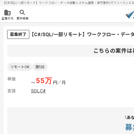
【C#/SQL/一部リモート】ワークフロー・データ収集システム運用・保守案件| ITフリーランスエン
企業の方
案件検索
【C#/SQL/一部リモート】ワークフロー・デ
募集終了
こちらの案件は
リモートOK
週5日
単価
55
万
〜
円／月
言語
SQL
,
C#
あ
募