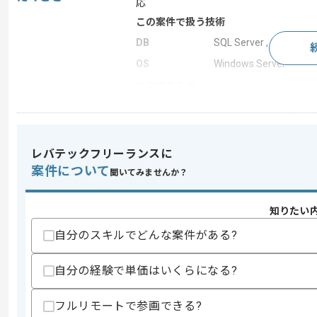
応
この案件で扱う技術
DB
SQL Server , Oracle
OS
Windows Server
この案件のポイント
特徴
参画実績あり
レバテックフリーランスに
求めるスキル
案件について
聞いてみませんか？
スキル
・開発経験(実装、テスト)2年以上
・SQLを用いた開発経験
知りたい
歓迎スキル
自分のスキルでどんな案件がある?
・C#を用いた開発経験
・Oracleを用いた開発経験
・SQL Serverを用いた開発経験
自分の経験で単価はいくらになる?
スキルに不安がある方へ
フルリモートで参画できる?
上記に似た経験やスキルをお持ちであれば申