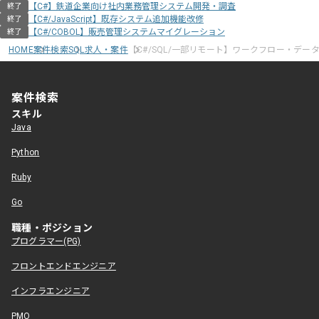
【C#】鉄道企業向け社内業務管理システム開発・調査
終了
【C#/JavaScript】既存システム追加機能改修
終了
【C#/COBOL】販売管理システムマイグレーション
終了
HOME
案件検索
SQL求人・案件
【C#/SQL/一部リモート】ワークフロー・デ
案件検索
スキル
Java
Python
Ruby
Go
職種・ポジション
プログラマー(PG)
フロントエンドエンジニア
インフラエンジニア
PMO