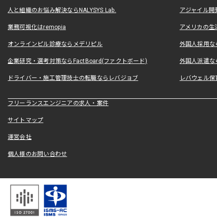
人と組織のお悩み解決ならNALYSYS Lab.
アジャイル開発なら
業務可視化はremopia
アメリカの生活
オンラインピル診療ならメデリピル
外国人採用ならLe
企業研究・選考対策ならFactBoard(ファクトボード)
外国人派遣なら
ドライバー・施工管理技士の転職ならレバジョブ
レバウェル保
フリーランスエンジニアの求人・案件
サイトマップ
運営会社
個人様のお問い合わせ