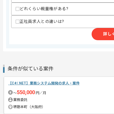
どれくらい裁量権がある?
精算条件
有
正社員求人との違いは?
精算・お支払い
精算基準時間
140時間〜180時間
支払いサイト
15日
詳し
商談回数
1回
その他募集要項
募集人数
1人
条件が似ている案件
作業開始日
2025/07/01
【C#/.NET】業務システム開発の求人・案件
550,000
立ち上がり1週間～1ヶ月ほどは週5常駐
〜
円／月
エージェントからのコ
その後週2日～3日がリモートでの作業
業務委託
メント
※立ち上がり期間やリモート頻度は習熟
堺筋本町（大阪府）