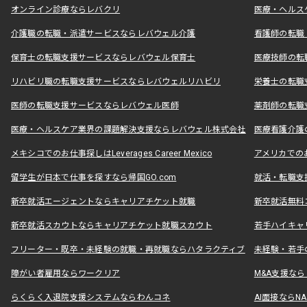
オンライン診療ならレバクリ
医療・ヘルス
介護職の転職・派遣サービスならレバウェル介護
看護師の転職
保育士の転職支援サービスならレバウェル保育士
医療技師の転
リハビリ職の転職支援サービスならレバウェルリハビリ
栄養士の転職
医師の転職支援サービスならレバウェル医師
薬剤師の転職
医療・ヘルスケア業界の課題解決支援ならレバウェル株式会社
医療看護介護の
メキシコでのお仕事探しはLeverages Career Mexico
アメリカでのお仕事
留学生が日本で仕事を探すなら帰国GO.com
就活・転職支
新卒就活エージェントならキャリアチケット就職
新卒就活無料
新卒就活スカウトならキャリアチケット就職スカウト
若手ハイキャ
フリーター・既卒・未経験の就職・再就職ならハタラクティブ
未経験・若手
障がい者雇用ならワークリア
M&A支援な
らくらく入退院支援システムならわんコネ
AI面接ならNAL