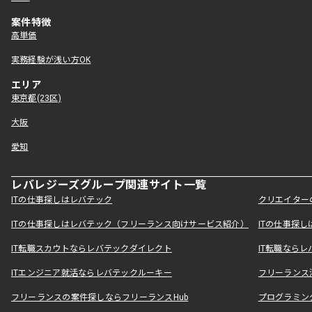
案件特徴
高単価
実務経験が浅い方OK
エリア
東京都(23区)
大阪
愛知
レバレジーズグループ関連サイト一覧
ITの仕事探しはレバテック
クリエイター
ITの仕事探しはレバテック（フリーランス向けサービス紹介）
ITの仕事探
IT転職スカウトならレバテックダイレクト
IT転職なら
ITエンジニア就活ならレバテックルーキー
フリーランス
フリーランスの案件探しならフリーランスHub
プログラミン