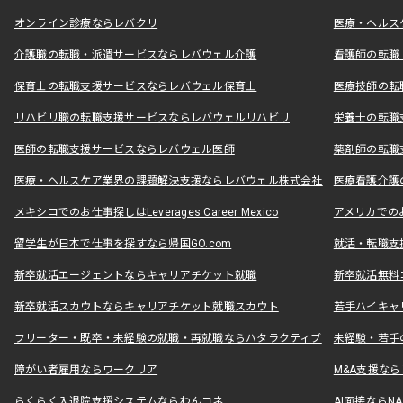
オンライン診療ならレバクリ
医療・ヘルス
介護職の転職・派遣サービスならレバウェル介護
看護師の転職
保育士の転職支援サービスならレバウェル保育士
医療技師の転
リハビリ職の転職支援サービスならレバウェルリハビリ
栄養士の転職
医師の転職支援サービスならレバウェル医師
薬剤師の転職
医療・ヘルスケア業界の課題解決支援ならレバウェル株式会社
医療看護介護の
メキシコでのお仕事探しはLeverages Career Mexico
アメリカでのお仕事
留学生が日本で仕事を探すなら帰国GO.com
就活・転職支
新卒就活エージェントならキャリアチケット就職
新卒就活無料
新卒就活スカウトならキャリアチケット就職スカウト
若手ハイキャ
フリーター・既卒・未経験の就職・再就職ならハタラクティブ
未経験・若手
障がい者雇用ならワークリア
M&A支援な
らくらく入退院支援システムならわんコネ
AI面接ならNAL