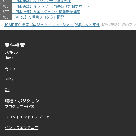
【PM/英語】SaaSシステム連携支援
終了
【PM/英語】ネットワーク領域向けPMサポート
終了
【PM/上流】AIエージェント基盤新規構築
終了
【VPoE】AI活用プロダクト開発
終了
HOME
案件検索
プロジェクトマネージャー(PM)求人・案件
【PM/英語】Webア
案件検索
スキル
Java
Python
Ruby
Go
職種・ポジション
プログラマー(PG)
フロントエンドエンジニア
インフラエンジニア