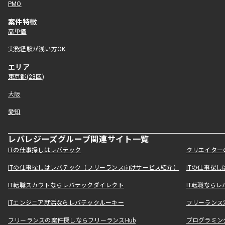
PMO
案件特徴
高単価
実務経験が浅い方OK
エリア
東京都(23区)
大阪
愛知
レバレジーズグループ関連サイト一覧
ITの仕事探しはレバテック
クリエイター
ITの仕事探しはレバテック（フリーランス向けサービス紹介）
ITの仕事探
IT転職スカウトならレバテックダイレクト
IT転職なら
ITエンジニア就活ならレバテックルーキー
フリーランス
フリーランスの案件探しならフリーランスHub
プログラミン