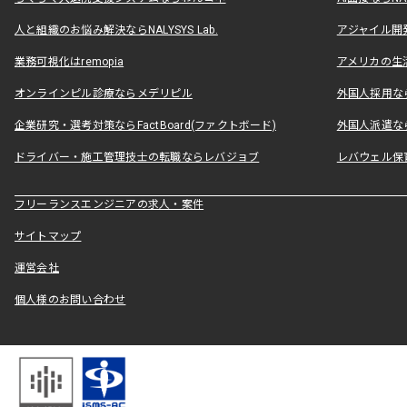
人と組織のお悩み解決ならNALYSYS Lab.
アジャイル開発なら
業務可視化はremopia
アメリカの生活
オンラインピル診療ならメデリピル
外国人採用ならLe
企業研究・選考対策ならFactBoard(ファクトボード)
外国人派遣なら
ドライバー・施工管理技士の転職ならレバジョブ
レバウェル保
フリーランスエンジニアの求人・案件
サイトマップ
運営会社
個人様のお問い合わせ