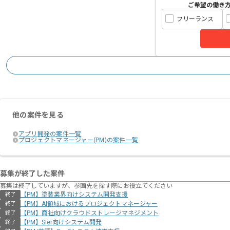
ご希望の働き
フリーランス
他の案件を見る
アプリ開発の案件一覧
プロジェクトマネージャー(PM)の案件一覧
募集が終了した案件
募集は終了していますが、参画先を探す際にお役立てください
【PM】塗装業界向けシステム開発支援
終了
【PM】AI領域におけるプロジェクトマネージャー
終了
【PM】商社向けクラウドストレージマネジメント
終了
【PM】SIer向けシステム開発
終了