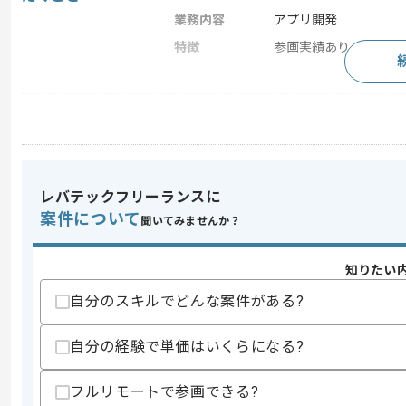
業務内容
アプリ開発
特徴
参画実績あり
求めるスキル
スキル
・Webアプリ開発経験
・PM経験
・ビジネス英語経験
レバテックフリーランスに
歓迎スキル
案件について
聞いてみませんか？
・アプリ側のセキュリティ経験
スキルに不安がある方へ
知りたい
上記に似た経験やスキルをお持ちであれば申
自分のスキルでどんな案件がある?
自分の経験で単価はいくらになる?
商談回数
2回
その他募集要項
フルリモートで参画できる?
募集人数
1人