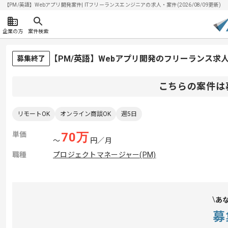
【PM/英語】Webアプリ開発案件| ITフリーランスエンジニアの求人・案件(2026/08/09更新)
企業の方
案件検索
【PM/英語】Webアプリ開発のフリーランス求
募集終了
こちらの案件は
リモートOK
オンライン商談OK
週5日
単価
70
万
〜
円／月
職種
プロジェクトマネージャー(PM)
あ
募