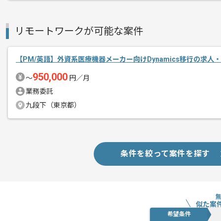
リモートワークが可能な案件
【PM/英語】外資系医療機器メーカー向けDynamics移行の求人
950,000
〜
円／月
業務委託
九段下（東京都）
条件を絞って案件を探す
似た案
希望条件