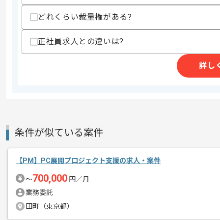
作業開始日
2025/06/01
どれくらい裁量権がある?
正社員求人との違いは?
レバテックでの実績がある企業の案件で
エージェントからのコ
詳し
メント
PMの経験を活かすことができます。
複数案件を保有している企業ですので、
ご経験と実績に応じてスライド案件のご
新しいアイディアや技術を積極的に導入
経験豊富なエンジニアと成長が出来る環
条件が似ている案件
スキルアップされたい方、長期的に参画
【PM】PC展開プロジェクト支援の求人・案件
リモート作業を導入しております。
700,000
〜
円／月
業務委託
田町（東京都）