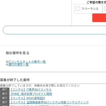
ご希望の働き
フリーランス
他の案件を見る
ITコンサルタントの案件一覧
銀行の案件一覧
募集が終了した案件
募集は終了していますが、参画先を探す際にお役立てください
【コンサル】IT業界向けコンサル
終了
【PdM】請求処理プロダクト開発
終了
【コンサル】M365運用設計
終了
【コンサル】空調機器業界向けシステム改善コンサルティング
終了