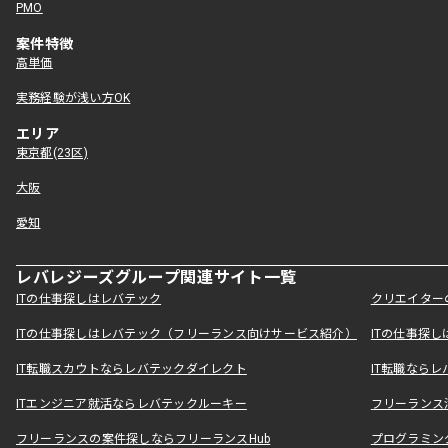
PMO
案件特徴
高単価
実務経験が浅い方OK
エリア
東京都(23区)
大阪
愛知
レバレジーズグループ関連サイト一覧
ITの仕事探しはレバテック
クリエイター
ITの仕事探しはレバテック（フリーランス向けサービス紹介）
ITの仕事探
IT転職スカウトならレバテックダイレクト
IT転職なら
ITエンジニア就活ならレバテックルーキー
フリーランス
フリーランスの案件探しならフリーランスHub
プログラミン