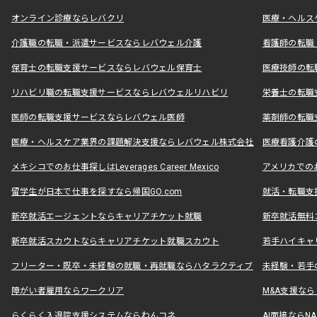
オンライン診療ならレバクリ
医療・ヘルス
介護職の転職・派遣サービスならレバウェル介護
看護師の転職
保育士の転職支援サービスならレバウェル保育士
医療技師の転
リハビリ職の転職支援サービスならレバウェルリハビリ
栄養士の転職
医師の転職支援サービスならレバウェル医師
薬剤師の転職
医療・ヘルスケア業界の課題解決支援ならレバウェル株式会社
医療看護介護の
メキシコでのお仕事探しはLeverages Career Mexico
アメリカでのお仕事
留学生が日本で仕事を探すなら帰国GO.com
就活・転職支
新卒就活エージェントならキャリアチケット就職
新卒就活無料
新卒就活スカウトならキャリアチケット就職スカウト
若手ハイキャ
フリーター・既卒・未経験の就職・再就職ならハタラクティブ
未経験・若手
障がい者雇用ならワークリア
M&A支援な
らくらく入退院支援システムならわんコネ
AI面接ならNAL