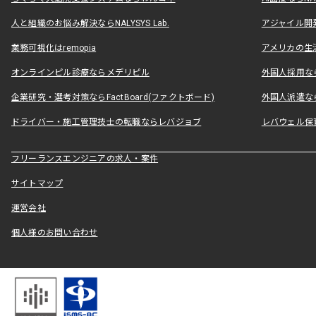
人と組織のお悩み解決ならNALYSYS Lab.
アジャイル開発なら
業務可視化はremopia
アメリカの生活
オンラインピル診療ならメデリピル
外国人採用ならLe
企業研究・選考対策ならFactBoard(ファクトボード)
外国人派遣なら
ドライバー・施工管理技士の転職ならレバジョブ
レバウェル保
フリーランスエンジニアの求人・案件
サイトマップ
運営会社
個人様のお問い合わせ