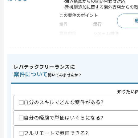
-海外拠点からの問い合わせ対応
-新機能追加に関する海外支店からの取
この案件のポイント
業界
銀行
業務内容
システム開発
特徴
参画実績あり , 20代活躍
レバテックフリーランスに
求めるスキル
スキル
案件について
・ビジネスレベルの英語の実務経験
聞いてみませんか？
・グローバル資金管理システムの運用や
歓迎スキル
知りたい
・銀行知見や経験
自分のスキルでどんな案件がある?
スキルに不安がある方へ
自分の経験で単価はいくらになる?
上記に似た経験やスキルをお持ちであれば申
フルリモートで参画できる?