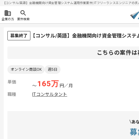
【コンサル/英語】金融機関向け資金管理システム運用作業案件| ITフリーランスエンジニアの求人・案
企業の方
案件検索
【コンサル/英語】金融機関向け資金管理システ
募集終了
こちらの案件は
オンライン商談OK
週5日
単価
165
万
〜
円／月
職種
ITコンサルタント
あ
募