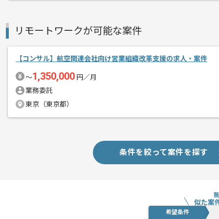
リモートワークが可能な案件
【コンサル】航空関連会社向け営業組織改革支援の求人・案件
1,350,000
〜
円／月
業務委託
東京（東京都）
条件を絞って案件を探す
似た案
希望条件