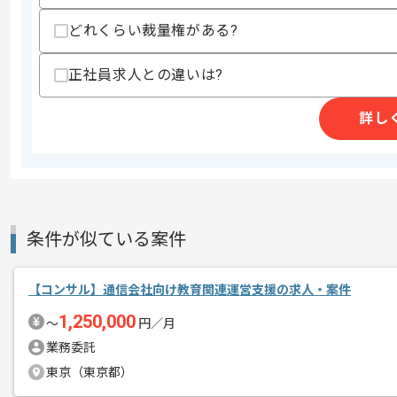
商談回数
2回
どれくらい裁量権がある?
その他募集要項
募集人数
1人
作業開始日
2025/05/22
正社員求人との違いは?
詳し
レバテックでの実績がある企業の案件で
エージェントからのコ
コンサルの経験を活かすことができます
メント
複数案件を保有している企業ですので、
ご経験と実績に応じてスライド案件のご
条件が似ている案件
新しいアイディアや技術を積極的に導入
経験豊富なエンジニアと成長が出来る環
【コンサル】通信会社向け教育関連運営支援の求人・案件
スキルアップされたい方、長期的に参画
1,250,000
〜
円／月
業務委託
東京（東京都）