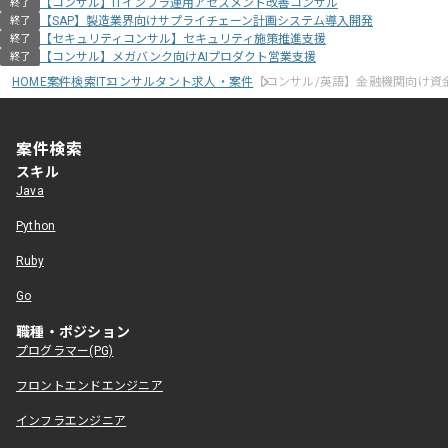
【コンサル】ITインフラ運用アセスメント改善コンサル
終了
【SAP】製造業界向けサプライチェーン計画システム導入開発
終了
【セキュリティコンサル】セキュリティ施策推進支援
終了
【コンサル】メガバンク向けAIプロダクト営業支援
終了
HOME
案件検索
ITコンサルタント求人・案件
【コンサル/英語】金融機関向け資
案件検索
スキル
Java
Python
Ruby
Go
職種・ポジション
プログラマー(PG)
フロントエンドエンジニア
インフラエンジニア