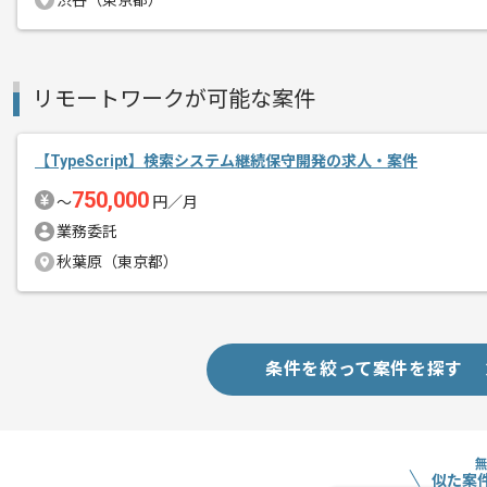
渋谷（東京都）
作業開始日
2025/09/01
レバテックでの実績がある企業の案件で
リモートワークが可能な案件
エージェントからのコ
クラウド型カルチャー浸透SaaSプラッ
メント
新しいアイディアや技術を積極的に導入
【TypeScript】検索システム継続保守開発の求人・案件
経験豊富なエンジニアと成長が出来る環
750,000
〜
円／月
スキルアップされたい方、長期的に参画
業務委託
基本的にリモートでの作業を導入してお
秋葉原（東京都）
条件を絞って案件を探す
似た案