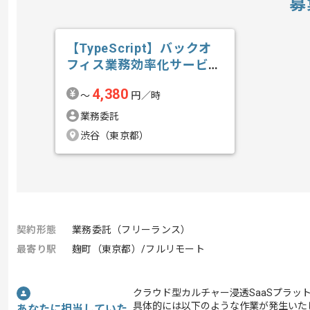
募
【TypeScript】バックオ
フィス業務効率化サービス
開発...の求人・案件
4,380
〜
円／時
業務委託
渋谷（東京都）
契約形態
業務委託（フリーランス）
最寄り駅
麹町（東京都）/フルリモート
クラウド型カルチャー浸透SaaSプラッ
具体的には以下のような作業が発生いた
あなたに担当していた