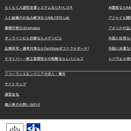
らくらく入退院支援システムならわんコネ
AI面接ならNAL
人と組織のお悩み解決ならNALYSYS Lab.
アジャイル開発なら
業務可視化はremopia
アメリカの生活
オンラインピル診療ならメデリピル
外国人採用ならLe
企業研究・選考対策ならFactBoard(ファクトボード)
外国人派遣なら
ドライバー・施工管理技士の転職ならレバジョブ
レバウェル保
フリーランスエンジニアの求人・案件
サイトマップ
運営会社
個人様のお問い合わせ