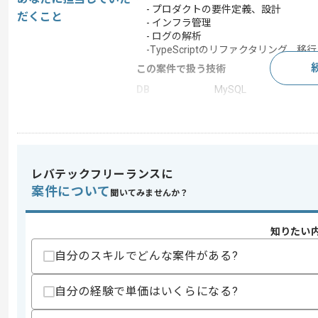
- プロダクトの要件定義、設計
だくこと
- インフラ管理
- ログの解析
-TypeScriptのリファクタリング、移行
この案件で扱う技術
DB
MySQL
フレームワーク
React , Vue.js , Next.js ,
クラウド
Google Cloud Platform
開発ツール
GitHub
レバテックフリーランスに
この案件のポイント
案件について
聞いてみませんか？
業務内容
サーバーサイド開発
特徴
長期プロジェクト , 小
知りたい
自分のスキルでどんな案件がある?
求めるスキル
スキル
自分の経験で単価はいくらになる?
・TypeScriptを用いた開発経験
・Reactを用いたフロントエンド開発経