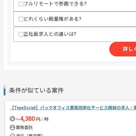
・API開発経験
フルリモートで参画できる?
歓迎スキル
・Rubyを用いた開発経験
どれくらい裁量権がある?
・リプレイス経験
・Next.jsを用いた開発経験
正社員求人との違いは?
スキルに不安がある方へ
上記に似た経験やスキルをお持ちであれば申
詳し
精算条件
有
精算・お支払い
精算基準時間
140時間〜180時間
条件が似ている案件
支払いサイト
15日
【TypeScript】バックオフィス業務効率化サービス開発の求人・
4,380
商談回数
1回
〜
円／時
その他募集要項
業務委託
募集人数
1人