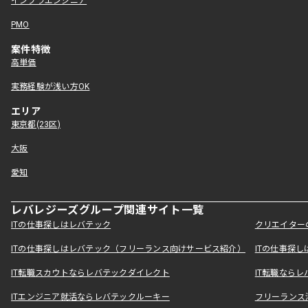
インフラエンジニア
PMO
案件特徴
高単価
実務経験が浅い方OK
エリア
東京都(23区)
大阪
愛知
レバレジーズグループ関連サイト一覧
ITの仕事探しはレバテック
クリエイター
ITの仕事探しはレバテック（フリーランス向けサービス紹介）
ITの仕事探
IT転職スカウトならレバテックダイレクト
IT転職なら
ITエンジニア就活ならレバテックルーキー
フリーランス