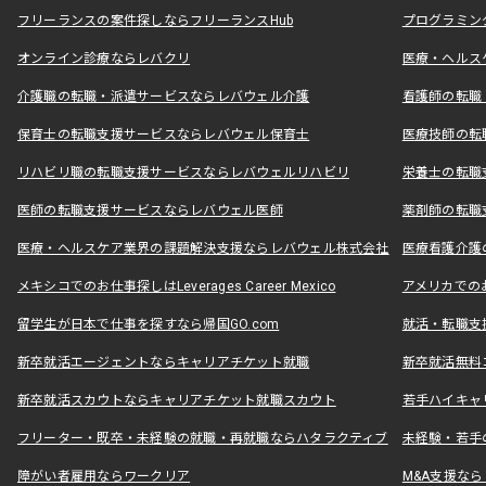
フリーランスの案件探しならフリーランスHub
プログラミン
オンライン診療ならレバクリ
医療・ヘルス
介護職の転職・派遣サービスならレバウェル介護
看護師の転職
保育士の転職支援サービスならレバウェル保育士
医療技師の転
リハビリ職の転職支援サービスならレバウェルリハビリ
栄養士の転職
医師の転職支援サービスならレバウェル医師
薬剤師の転職
医療・ヘルスケア業界の課題解決支援ならレバウェル株式会社
医療看護介護の
メキシコでのお仕事探しはLeverages Career Mexico
アメリカでのお仕事
留学生が日本で仕事を探すなら帰国GO.com
就活・転職支
新卒就活エージェントならキャリアチケット就職
新卒就活無料
新卒就活スカウトならキャリアチケット就職スカウト
若手ハイキャ
フリーター・既卒・未経験の就職・再就職ならハタラクティブ
未経験・若手
障がい者雇用ならワークリア
M&A支援な