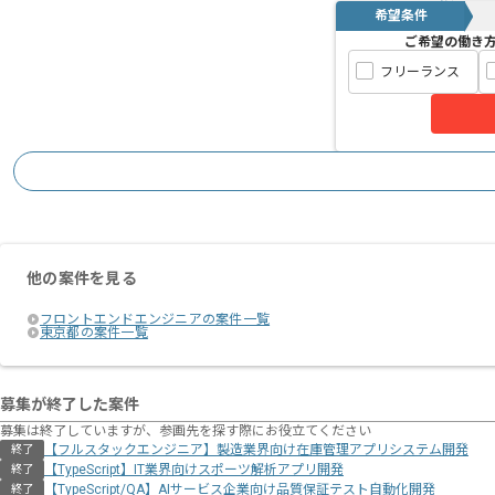
希望条件
ご希望の働き
フリーランス
他の案件を見る
フロントエンドエンジニアの案件一覧
東京都の案件一覧
募集が終了した案件
募集は終了していますが、参画先を探す際にお役立てください
【フルスタックエンジニア】製造業界向け在庫管理アプリシステム開発
終了
【TypeScript】IT業界向けスポーツ解析アプリ開発
終了
【TypeScript/QA】AIサービス企業向け品質保証テスト自動化開発
終了