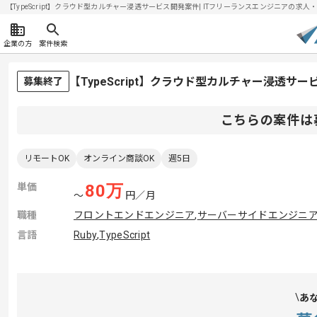
【TypeScript】クラウド型カルチャー浸透サービス開発案件| ITフリーランスエンジニアの求人・案件
企業の方
案件検索
【TypeScript】クラウド型カルチャー浸透
募集終了
こちらの案件は
リモートOK
オンライン商談OK
週5日
単価
80
万
〜
円／月
職種
フロントエンドエンジニア
,
サーバーサイドエンジニ
言語
Ruby
,
TypeScript
あ