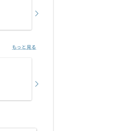
1,050,000
〜
円／月
業務委託
日比谷（東京都）
もっと見る
【PM】医療ヘルスケア向けITサービス開発
750,000
〜
円／月
業務委託
渋谷（東京都）