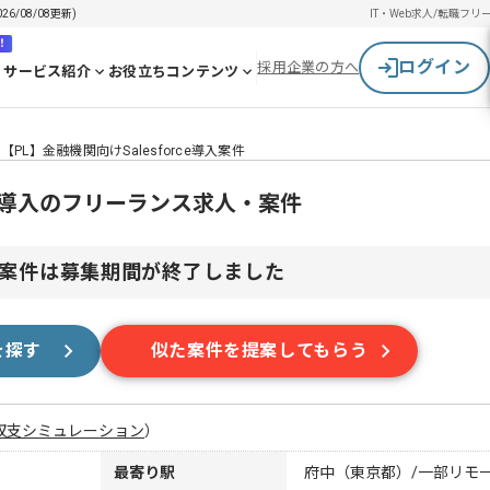
6/08/08更新)
IT・Web求人/転職
フリ
！
ログイン
採用企業の方へ
サービス紹介
お役立ちコンテンツ
【PL】金融機関向けSalesforce導入案件
rce導入のフリーランス求人・案件
案件は募集期間が終了しました
を探す
似た案件を提案してもらう
収支シミュレーション
）
最寄り駅
府中（東京都）/一部リモ