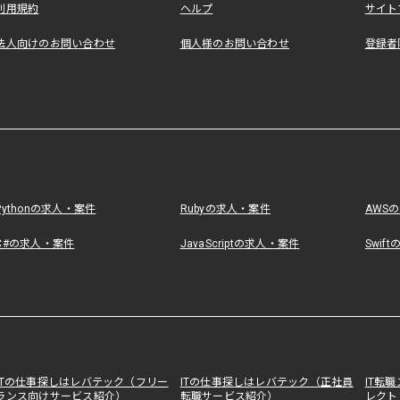
利用規約
ヘルプ
サイト
法人向けのお問い合わせ
個人様のお問い合わせ
登録者
Pythonの求人・案件
Rubyの求人・案件
AWS
C#の求人・案件
JavaScriptの求人・案件
Swif
ITの仕事探しはレバテック（フリー
ITの仕事探しはレバテック（正社員
IT転
ランス向けサービス紹介）
転職サービス紹介）
レクト