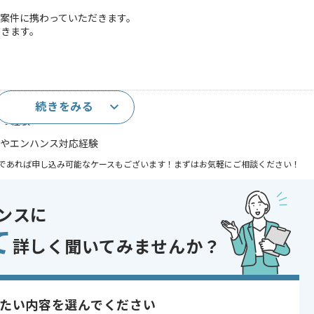
e導入案件に携わっていただきます。
だきます。
続きをみる
および実務経験
ての経験
の保守やエンハンス対応経験
であれば申し込み可能なケースもございます！まずはお気軽にご相談ください！
行
ンスに
開発
て
 , 20代活躍中 , 30代活躍中
詳しく聞いてみませんか？
たい内容を選んでください