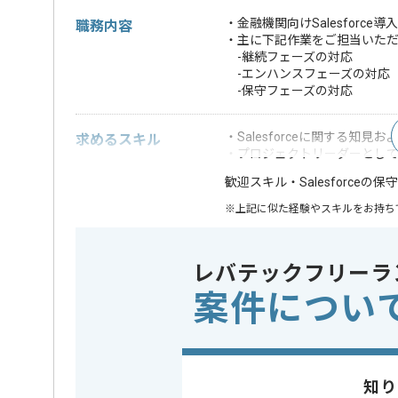
・金融機関向けSalesforc
職務内容
・主に下記作業をご担当いた
-継続フェーズの対応
-エンハンスフェーズの対応
-保守フェーズの対応
・Salesforceに関する知見
求めるスキル
・プロジェクトリーダーとし
・Salesforce
歓迎スキル
※上記に似た経験やスキルをお持ち
業界
証券 , 銀
この案件のポイント
レバテックフリーラ
業務内容
システム
案件につい
特徴
参画実績あり
担当者より
知り