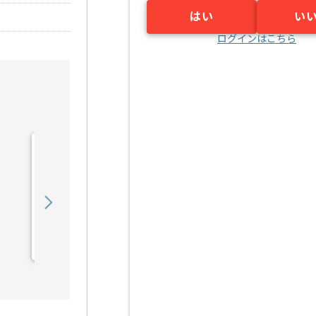
はい
い
ログインはこちら
【PL】入管システム開発
支援の求人・案件
1,050,000
〜
円／月
業務委託
日比谷（東京都）