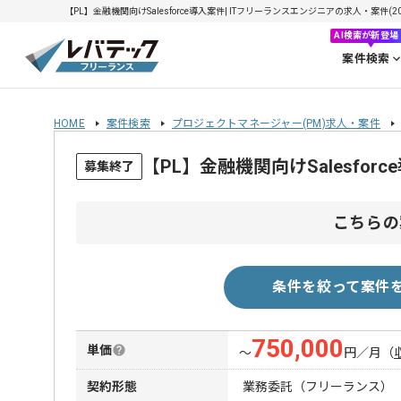
【PL】金融機関向けSalesforce導入案件| ITフリーランスエンジニアの求人・案件(202
AI検索が新登場
案件検索
HOME
案件検索
プロジェクトマネージャー(PM)求人・案件
【PL】金融機関向けSalesfo
募集終了
こちらの
条件を絞って案件
750,000
単価
〜
円／月
（
契約形態
業務委託（フリーランス）