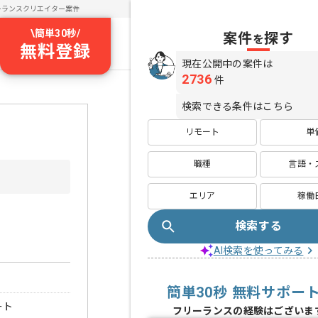
ーランスクリエイター案件
\
簡単30秒
/
案件
探す
を
無料登録
現在公開中の案件は
2736
件
検索できる条件はこちら
リモート
単
職種
言語・
エリア
稼働
検索する
AI検索を使ってみる
簡単30秒 無料サポー
ート
フリーランスの経験はございま