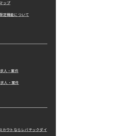
マップ
限定機能について
の求人・案件
tの求人・案件
職スカウトならレバテックダイ