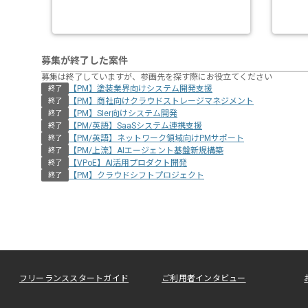
募集が終了した案件
募集は終了していますが、参画先を探す際にお役立てください
【PM】塗装業界向けシステム開発支援
終了
【PM】商社向けクラウドストレージマネジメント
終了
【PM】SIer向けシステム開発
終了
【PM/英語】SaaSシステム連携支援
終了
【PM/英語】ネットワーク領域向けPMサポート
終了
【PM/上流】AIエージェント基盤新規構築
終了
【VPoE】AI活用プロダクト開発
終了
【PM】クラウドシフトプロジェクト
終了
フリーランススタートガイド
ご利用者インタビュー