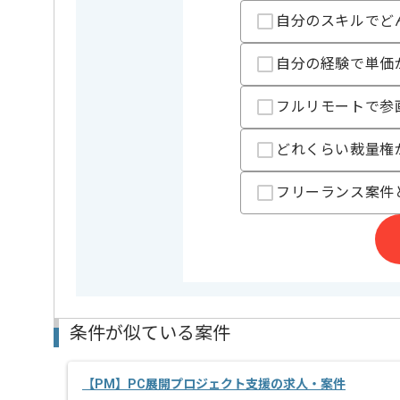
レバテックでの実績がある企業の案件でございます。
PLの経験を活かすことができます。
自分のスキルでど
複数案件を保有している企業ですので、
ご経験と実績に応じてスライド案件のご提案も差し上
自分の経験で単価
新しいアイディアや技術を積極的に導入し、
経験豊富なエンジニアと成長が出来る環境でございま
スキルアップされたい方、長期的に参画されたい方に
フルリモートで参
基本的には一部リモート作業を見込んでおります。
どれくらい裁量権
フリーランス案件
条件が似ている案件
【PM】PC展開プロジェクト支援の求人・案件