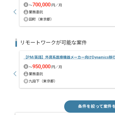
700,000
〜
円／月
業務委託
田町（東京都）
リモートワークが可能な案件
【PM/英語】外資系医療機器メーカー向けDynamics
950,000
〜
円／月
業務委託
九段下（東京都）
条件を絞って案件