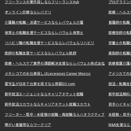
フリーランスの案件探しならフリーランスHub
プログラミン
オンライン診療ならレバクリ
医療・ヘルス
介護職の転職・派遣サービスならレバウェル介護
看護師の転職
保育士の転職支援サービスならレバウェル保育士
医療技師の転
リハビリ職の転職支援サービスならレバウェルリハビリ
栄養士の転職
医師の転職支援サービスならレバウェル医師
薬剤師の転職
医療・ヘルスケア業界の課題解決支援ならレバウェル株式会社
医療看護介護の
メキシコでのお仕事探しはLeverages Career Mexico
アメリカでのお仕事
留学生が日本で仕事を探すなら帰国GO.com
就活・転職支
新卒就活エージェントならキャリアチケット就職
新卒就活無料
新卒就活スカウトならキャリアチケット就職スカウト
若手ハイキャ
フリーター・既卒・未経験の就職・再就職ならハタラクティブ
未経験・若手
障がい者雇用ならワークリア
M&A支援な