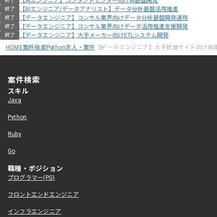
【AIエンジニア】コンタクトセンター向けAI基盤開発
終了
【BIエンジニア/データアナリスト】データ分析基盤活用推進
終了
【データエンジニア】コンサル業界向けデータ分析基盤開発運用
終了
【データエンジニア】コンサル業界向けデータ活用推進支援開発
終了
【データエンジニア】大手メーカー向けETLシステム開発
終了
HOME
案件検索
Python求人・案件
【データエンジニア】大手飲食サイト向け検
案件検索
スキル
Java
Python
Ruby
Go
職種・ポジション
プログラマー(PG)
フロントエンドエンジニア
インフラエンジニア