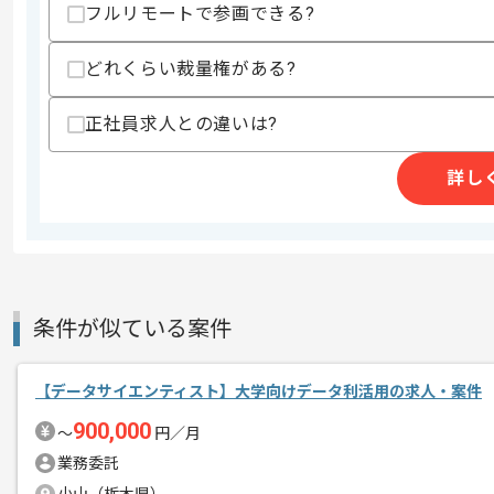
フルリモートで参画できる?
・Webアプリケーションの開発、運用経
・分散処理、冗長化、監視、セキュリテ
・大規模で高可用性が求められるシステ
どれくらい裁量権がある?
・OSSへのコントリビュートやOSSの
・パフォーマンス改善や負荷対策の知識
正社員求人との違いは?
・技術面での育成、教育経験
スキルに不安がある方へ
詳し
上記に似た経験やスキルをお持ちであれば申
精算条件
有
精算・お支払い
精算基準時間
140時間〜180時間
条件が似ている案件
支払いサイト
15日
【データサイエンティスト】大学向けデータ利活用の求人・案件
900,000
〜
円／月
商談回数
1回
業務委託
その他募集要項
募集人数
1人