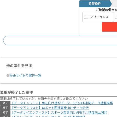
希望条件
ご希望の働き
フリーランス
他の案件を見る
Webサイトの案件一覧
募集が終了した案件
募集は終了していますが、参画先を探す際にお役立てください
【データエンジニア】商社向け基幹データ一元化SFA連携データ基盤構築
終了
【データアナリスト】ロボット関連事業向けデータ分析
終了
【データサイエンティスト】スポーツ業界向けAIモデル精度向上開発
終了