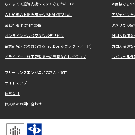
らくらく入退院支援システムならわんコネ
AI面接ならNAL
人と組織のお悩み解決ならNALYSYS Lab.
アジャイル開発なら
業務可視化はremopia
アメリカの生活
オンラインピル診療ならメデリピル
外国人採用ならLe
企業研究・選考対策ならFactBoard(ファクトボード)
外国人派遣なら
ドライバー・施工管理技士の転職ならレバジョブ
レバウェル保
フリーランスエンジニアの求人・案件
サイトマップ
運営会社
個人様のお問い合わせ