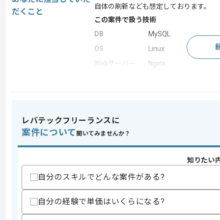
自体の刷新なども想定しております。
だくこと
この案件で扱う技術
DB
MySQL
OS
Linux
Webサーバー
Nginx
開発ツール
GitHub , Docker , Jenkin
この案件のポイント
担当領域/システ
Webサイト
ム
レバテックフリーランスに
特徴
20代活躍中 , 30代活
案件について
聞いてみませんか？
知りたい
求めるスキル
自分のスキルでどんな案件がある?
スキル
・企画、ビジネスサイドなどと折衝して
・Apache Solr、Elasticsear
自分の経験で単価はいくらになる?
歓迎スキル
・事業会社でデータ活用に関するプロジ