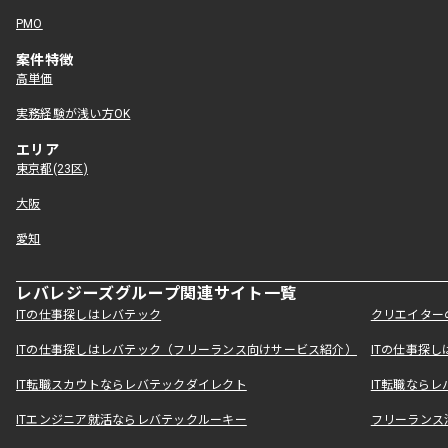
PMO
案件特徴
高単価
実務経験が浅い方OK
エリア
東京都(23区)
大阪
愛知
レバレジーズグループ関連サイト一覧
ITの仕事探しはレバテック
クリエイター
ITの仕事探しはレバテック（フリーランス向けサービス紹介）
ITの仕事探
IT転職スカウトならレバテックダイレクト
IT転職なら
ITエンジニア就活ならレバテックルーキー
フリーランス