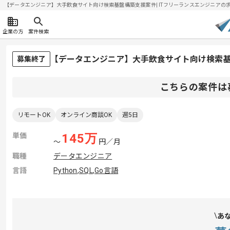
【データエンジニア】大手飲食サイト向け検索基盤構築支援案件| ITフリーランスエンジニアの求人・案
企業の方
案件検索
【データエンジニア】大手飲食サイト向け検索
募集終了
こちらの案件は
リモートOK
オンライン商談OK
週5日
単価
145
万
〜
円／月
職種
データエンジニア
言語
Python
,
SQL
,
Go言語
あ