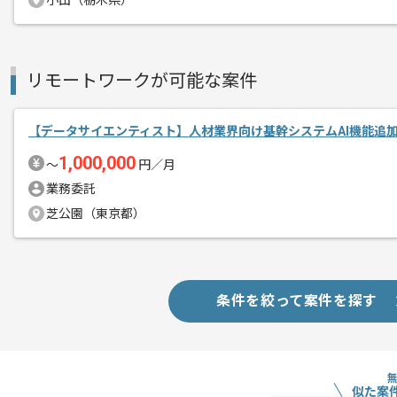
小山（栃木県）
作業開始日
2025/06/16
リモートワークが可能な案件
ユーザー目線でサービスを立ち上げ、ユ
エージェントからのコ
ユーザーが求めるものを考えながら、様
メント
【データサイエンティスト】人材業界向け基幹システムAI機能追
1,000,000
作業はリモート推奨で、気軽にチャット
〜
円／月
※初日はPC貸与などのため、現場に行
業務委託
※週1-2日程度の現場作業ができる方は
芝公園（東京都）
フラットな組織構成で、様々な業界で活
より良いものを全員で生み出していこう
条件を絞って案件を探す
メンバーと一緒に考えながら提案もでき
似た案