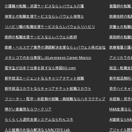
介護職の転職・派遣サービスならレバウェル介護
看護師の転職
保育士の転職支援サービスならレバウェル保育士
医療技師の転
リハビリ職の転職支援サービスならレバウェルリハビリ
栄養士の転職
医師の転職支援サービスならレバウェル医師
薬剤師の転職
医療・ヘルスケア業界の課題解決支援ならレバウェル株式会社
医療看護介護の
メキシコでのお仕事探しはLeverages Career Mexico
アメリカでのお仕事
留学生が日本で仕事を探すなら帰国GO.com
就活・転職支
新卒就活エージェントならキャリアチケット就職
新卒就活無料
新卒就活スカウトならキャリアチケット就職スカウト
若手ハイキャ
フリーター・既卒・未経験の就職・再就職ならハタラクティブ
未経験・若手
障がい者雇用ならワークリア
M&A支援な
らくらく入退院支援システムならわんコネ
AI面接ならNAL
人と組織のお悩み解決ならNALYSYS Lab.
アジャイル開発なら