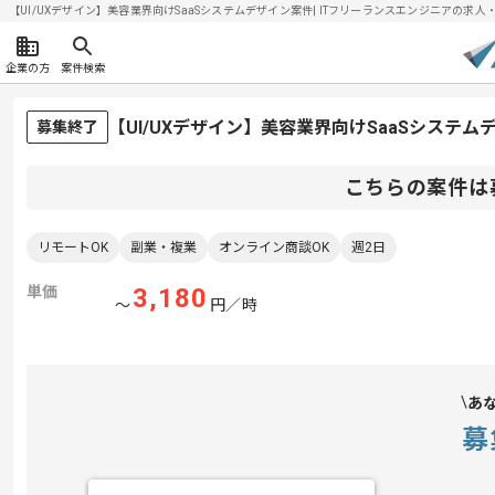
【UI/UXデザイン】美容業界向けSaaSシステムデザイン案件| ITフリーランスエンジニアの求人・案件
企業の方
案件検索
【UI/UXデザイン】美容業界向けSaaSシステ
募集終了
こちらの案件は
リモートOK
副業・複業
オンライン商談OK
週2日
単価
3,180
〜
円／時
あ
募