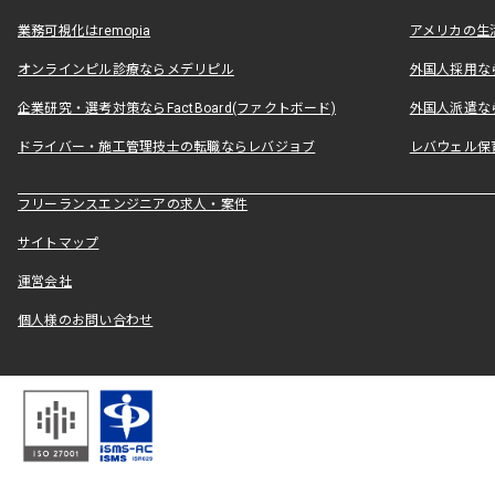
業務可視化はremopia
アメリカの生活
オンラインピル診療ならメデリピル
外国人採用ならLe
企業研究・選考対策ならFactBoard(ファクトボード)
外国人派遣なら
ドライバー・施工管理技士の転職ならレバジョブ
レバウェル保
フリーランスエンジニアの求人・案件
サイトマップ
運営会社
個人様のお問い合わせ