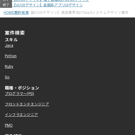
【UI/UXデザイン】金融系アプリUIデザイン
終了
HOME
案件検索
【UI/UXデザイン】美容業界向けSaaSシステムデザイン案件
案件検索
スキル
Java
Python
Ruby
Go
職種・ポジション
プログラマー(PG)
フロントエンドエンジニア
インフラエンジニア
PMO