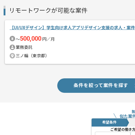
リモートワークが可能な案件
【UI/UXデザイン】学生向け求人アプリデザイン支援の求人・案件
500,000
〜
円／月
業務委託
三ノ輪（東京都）
条件を絞って案件を探す
似た案
希望条件
ご希望の働き