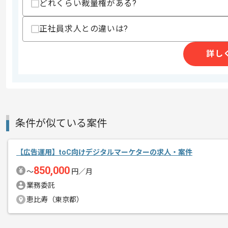
どれくらい裁量権がある?
基本的にはフルリモートでの作業を見込
正社員求人との違いは?
詳し
条件が似ている案件
【広告運用】toC向けデジタルマーケターの求人・案件
850,000
〜
円／月
業務委託
恵比寿（東京都）