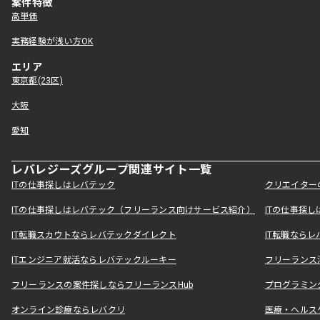
案件特徴
高単価
実務経験が浅い方OK
エリア
東京都(23区)
大阪
愛知
レバレジーズグループ関連サイト一覧
ITの仕事探しはレバテック
クリエイター
ITの仕事探しはレバテック（フリーランス向けサービス紹介）
ITの仕事探
IT転職スカウトならレバテックダイレクト
IT転職なら
ITエンジニア就活ならレバテックルーキー
フリーランス
フリーランスの案件探しならフリーランスHub
プログラミン
オンライン診療ならレバクリ
医療・ヘルス