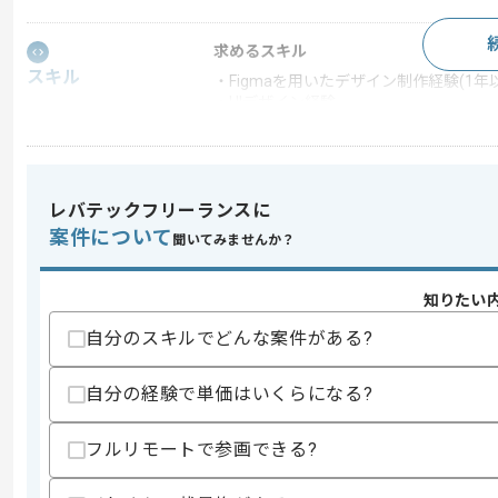
求めるスキル
スキル
・Figmaを用いたデザイン制作経験(1年
・UIデザイン経験
スキルに不安がある方へ
上記に似た経験やスキルをお持ちであれば申
レバテックフリーランスに
案件について
聞いてみませんか？
商談回数
1回
その他募集要項
知りたい
募集人数
1人
作業開始日
2025/06/16
自分のスキルでどんな案件がある?
自分の経験で単価はいくらになる?
美容サロン向けの店舗管理SaaSの提供
エージェントからのコ
フルリモートで参画できる?
メント
今回はFigmaを用いたデザイン制作に