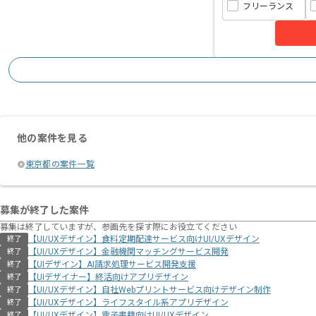
フリーランス
他の案件を見る
東京都の案件一覧
募集が終了した案件
募集は終了していますが、参画先を探す際にお役立てください
【UI/UXデザイン】食料定期配達サービス向けUI/UXデザイン
終了
【UI/UXデザイン】金融機関マッチングサービス開発
終了
【UIデザイン】AI請求処理サービス開発支援
終了
【UIデザイナー】終活向けアプリデザイン
終了
【UI/UXデザイン】自社Webプリントサービス向けデザイン制作
終了
【UI/UXデザイン】ライフスタイル系アプリデザイン
終了
【UI/UXデザイン】電子書籍向けUI/UXデザイン
終了