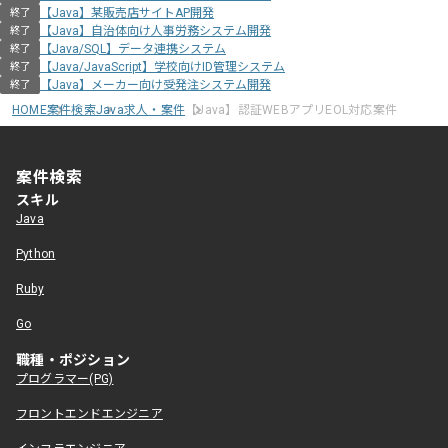
【Java】某販売店サイトAP開発
終了
【Java】自治体向け人事労務システム開発
終了
【Java/SQL】データ連携システム
終了
【Java/JavaScript】学校向けID管理システム
終了
【Java】メーカー向け受発注システム開発
終了
HOME
案件検索
Java求人・案件
【Java】認証WEBアプリEOL対応案件
案件検索
スキル
Java
Python
Ruby
Go
職種・ポジション
プログラマー(PG)
フロントエンドエンジニア