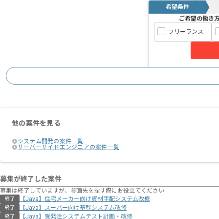
希望条件
ご希望の働き
フリーランス
他の案件を見る
システム開発の案件一覧
サーバーサイドエンジニアの案件一覧
募集が終了した案件
募集は終了していますが、参画先を探す際にお役立てください
【Java】住宅メーカー向け資材⼿配システム改修
終了
【Java】スーパー向け基幹システム改修
終了
【Java】受発注システムテスト計画・改修
終了