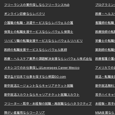
フリーランスの案件探しならフリーランスHub
プログラミン
オンライン診療ならレバクリ
医療・ヘルス
介護職の転職・派遣サービスならレバウェル介護
看護師の転職
保育士の転職支援サービスならレバウェル保育士
医療技師の転
リハビリ職の転職支援サービスならレバウェルリハビリ
栄養士の転職
医師の転職支援サービスならレバウェル医師
薬剤師の転職
医療・ヘルスケア業界の課題解決支援ならレバウェル株式会社
医療看護介護の
メキシコでのお仕事探しはLeverages Career Mexico
アメリカでのお仕事
留学生が日本で仕事を探すなら帰国GO.com
就活・転職支
新卒就活エージェントならキャリアチケット就職
新卒就活無料
新卒就活スカウトならキャリアチケット就職スカウト
若手ハイキャ
フリーター・既卒・未経験の就職・再就職ならハタラクティブ
未経験・若手
障がい者雇用ならワークリア
M&A支援な