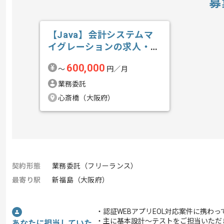
募
【Java】会計システムマ
イグレーションの求人・案
件
600,000
〜
円／月
業務委託
心斎橋（大阪府）
契約形態
業務委託（フリーランス）
最寄り駅
新福島（大阪府）
・認証WEBアプリEOL対応案件に携わ
・主に基本設計～テストをご担当いただ
あなたに担当していた