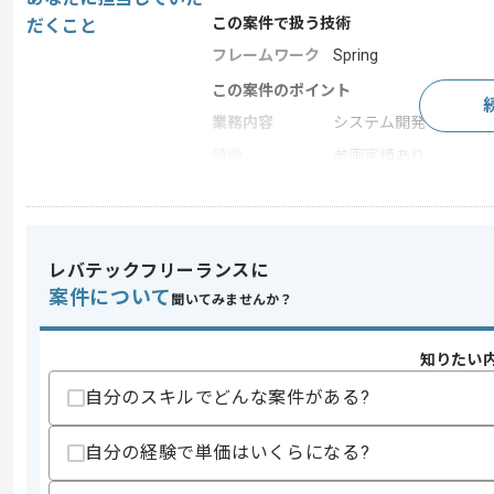
この案件で扱う技術
だくこと
フレームワーク
Spring
この案件のポイント
業務内容
システム開発
特徴
参画実績あり
求めるスキル
スキル
レバテックフリーランスに
・Java(Spring)を用いた開発経験
・基本設計以降の開発経験
案件について
聞いてみませんか？
歓迎スキル
・Javaを用いたバージョンアップ経験
知りたい
自分のスキルでどんな案件がある?
スキルに不安がある方へ
上記に似た経験やスキルをお持ちであれば申
自分の経験で単価はいくらになる?