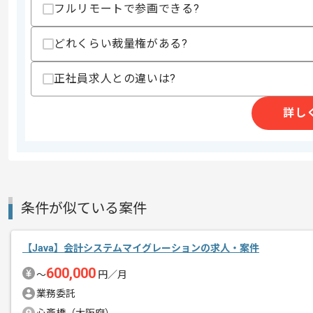
フルリモートで参画できる?
精算条件
有
精算・お支払い
精算基準時間
140時間〜180時間
どれくらい裁量権がある?
支払いサイト
15日
正社員求人との違いは?
詳し
商談回数
1回
その他募集要項
募集人数
3人
作業開始日
2025/06/23
条件が似ている案件
週5日常駐での作業を想定しております
エージェントからのコ
メント
【Java】会計システムマイグレーションの求人・案件
これまでのご経験を活かしたい方におす
600,000
〜
円／月
ぜひ一度、ご商談で雰囲気等掴んでいた
業務委託