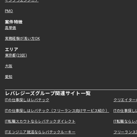
インフラエンジニア
PMO
案件特徴
高単価
実務経験が浅い方OK
エリア
東京都(23区)
大阪
愛知
レバレジーズグループ関連サイト一覧
ITの仕事探しはレバテック
クリエイター
ITの仕事探しはレバテック（フリーランス向けサービス紹介）
ITの仕事探
IT転職スカウトならレバテックダイレクト
IT転職なら
ITエンジニア就活ならレバテックルーキー
フリーランス