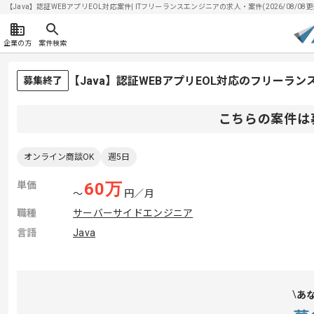
【Java】認証WEBアプリEOL対応案件| ITフリーランスエンジニアの求人・案件(2026/08/08更
企業の方
案件検索
【Java】認証WEBアプリEOL対応のフリーラ
募集終了
こちらの案件は
オンライン商談OK
週5日
単価
60
万
〜
円／月
職種
サーバーサイドエンジニア
言語
Java
あ