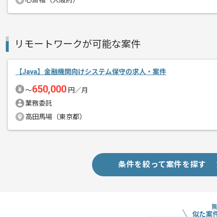
心斎橋（大阪府）
リモートワークが可能な案件
【Java】金融機関向けシステム保守の求人・案件
650,000
〜
円／月
業務委託
高田馬場（東京都）
条件を絞って案件を探す
似た案