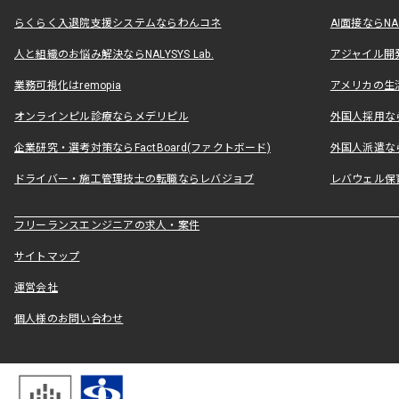
らくらく入退院支援システムならわんコネ
AI面接ならNAL
人と組織のお悩み解決ならNALYSYS Lab.
アジャイル開発なら
業務可視化はremopia
アメリカの生活
オンラインピル診療ならメデリピル
外国人採用ならLe
企業研究・選考対策ならFactBoard(ファクトボード)
外国人派遣なら
ドライバー・施工管理技士の転職ならレバジョブ
レバウェル保
フリーランスエンジニアの求人・案件
サイトマップ
運営会社
個人様のお問い合わせ