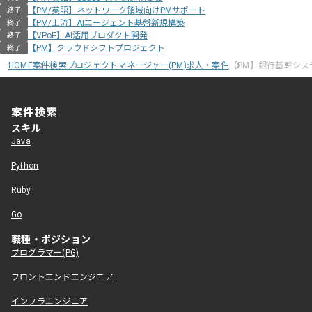
【PM/英語】ネットワーク領域向けPMサポート
終了
【PM/上流】AIエージェント基盤新規構築
終了
【VPoE】AI活用プロダクト開発
終了
【PM】クラウドシフトプロジェクト
終了
HOME
案件検索
プロジェクトマネージャー(PM)求人・案件
【PM】銀行基幹シス
案件検索
スキル
Java
Python
Ruby
Go
職種・ポジション
プログラマー(PG)
フロントエンドエンジニア
インフラエンジニア