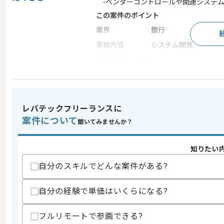
-ベンダーコントロールや関連システム
この案件のポイント
業界
銀行
業務内容
システム開発
担当領域/システ
基幹業務システム
ム
特徴
参画実績あり
レバテックフリーランスに
案件について
求めるスキル
聞いてみませんか？
スキル
・要件定義経験
・銀行基幹システムの設計開発経験
知りたい
・PM経験
自分のスキルでどんな案件がある?
歓迎スキル
・預金スイープの知見(証券会社と銀行間
自分の経験で単価はいくらになる?
・金融系基幹システムのアプリ側開発経
スキルに不安がある方へ
フルリモートで参画できる?
上記に似た経験やスキルをお持ちであれば申