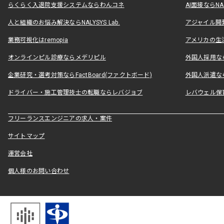
らくらく入退院支援システムならわんコネ
AI面接ならNAL
人と組織のお悩み解決ならNALYSYS Lab.
アジャイル開発なら
業務可視化はremopia
アメリカの生活
オンラインピル診療ならメデリピル
外国人採用ならLe
企業研究・選考対策ならFactBoard(ファクトボード)
外国人派遣なら
ドライバー・施工管理技士の転職ならレバジョブ
レバウェル保
フリーランスエンジニアの求人・案件
サイトマップ
運営会社
個人様のお問い合わせ