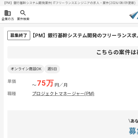
【PM】銀行基幹システム開発案件| ITフリーランスエンジニアの求人・案件(2026/08/09更新)
企業の方
案件検索
【PM】銀行基幹システム開発のフリーランス求
募集終了
こちらの案件は
オンライン商談OK
週5日
単価
75
万
〜
円／月
職種
プロジェクトマネージャー(PM)
あ
募