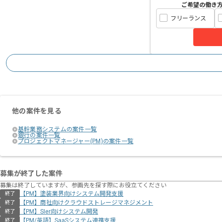
ご希望の働き
フリーランス
他の案件を見る
基幹業務システムの案件一覧
銀行の案件一覧
プロジェクトマネージャー(PM)の案件一覧
募集が終了した案件
募集は終了していますが、参画先を探す際にお役立てください
【PM】塗装業界向けシステム開発支援
終了
【PM】商社向けクラウドストレージマネジメント
終了
【PM】SIer向けシステム開発
終了
【PM/英語】SaaSシステム連携支援
終了