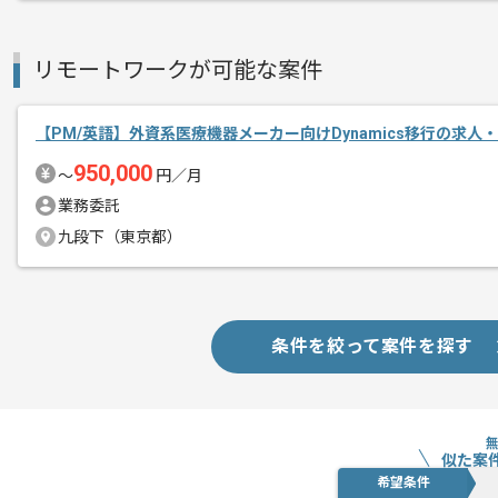
リモートワークが可能な案件
【PM/英語】外資系医療機器メーカー向けDynamics移行の求人
950,000
〜
円／月
業務委託
九段下（東京都）
条件を絞って案件を探す
似た案
希望条件