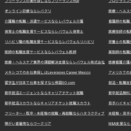
フリーランスの案件探しならフリーランスHub
プログラミン
オンライン診療ならレバクリ
医療・ヘルス
介護職の転職・派遣サービスならレバウェル介護
看護師の転職
保育士の転職支援サービスならレバウェル保育士
医療技師の転
リハビリ職の転職支援サービスならレバウェルリハビリ
栄養士の転職
医師の転職支援サービスならレバウェル医師
薬剤師の転職
医療・ヘルスケア業界の課題解決支援ならレバウェル株式会社
医療看護介護の
メキシコでのお仕事探しはLeverages Career Mexico
アメリカでのお仕事
留学生が日本で仕事を探すなら帰国GO.com
就活・転職支
新卒就活エージェントならキャリアチケット就職
新卒就活無料
新卒就活スカウトならキャリアチケット就職スカウト
若手ハイキャ
フリーター・既卒・未経験の就職・再就職ならハタラクティブ
未経験・若手
障がい者雇用ならワークリア
M&A支援な