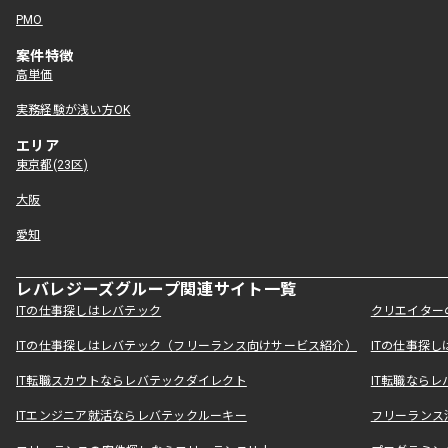
PMO
案件特徴
高単価
実務経験が浅い方OK
エリア
東京都(23区)
大阪
愛知
レバレジーズグループ関連サイト一覧
ITの仕事探しはレバテック
クリエイター
ITの仕事探しはレバテック（フリーランス向けサービス紹介）
ITの仕事探
IT転職スカウトならレバテックダイレクト
IT転職なら
ITエンジニア就活ならレバテックルーキー
フリーランス