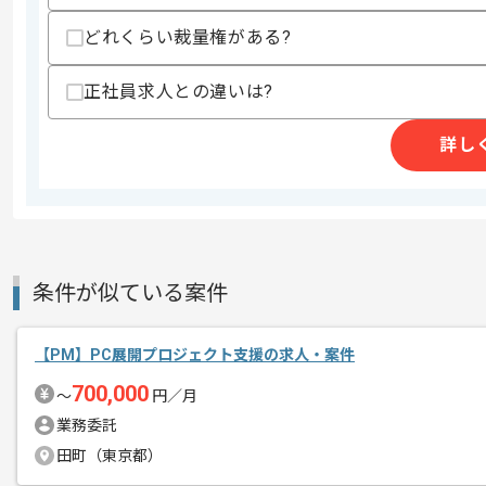
どれくらい裁量権がある?
正社員求人との違いは?
商談回数
2回
その他募集要項
募集人数
1人
詳し
作業開始日
2025/07/01
レバテックでの実績がある企業の案件で
エージェントからのコ
条件が似ている案件
メント
PMの経験を活かすことができます。
複数案件を保有している企業ですので、
【PM】PC展開プロジェクト支援の求人・案件
ご経験と実績に応じてスライド案件のご
700,000
〜
円／月
新しいアイディアや技術を積極的に導入
業務委託
経験豊富なエンジニアと成長が出来る環
田町（東京都）
スキルアップされたい方、長期的に参画