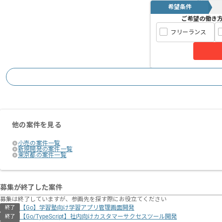
モダンな技術や新しい仕組みを積極的に
希望条件
ご希望の働き
フリーランス
改善案や意見が歓迎され活発なコミュニ
行われる現場です。
スクラムなどアジャイルな開発手法を採
短いスプリントでの検証とリリースを繰
全国各地よりリモートにてご参画いただ
他の案件を見る
小売の案件一覧
柔軟なワークスタイルを推奨しており、
新規開発の案件一覧
東京都の案件一覧
ライフステージに合わせた働き方が可能
募集が終了した案件
募集は終了していますが、参画先を探す際にお役立てください
【Go】学習塾向け学習アプリ管理画面開発
終了
【Go/TypeScript】社内向けカスタマーサクセスツール開発
終了