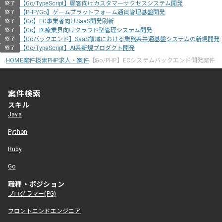
【Go/TypeScript】顧客向けカスタマーサクセスシステム開発
終了
【PHP/Go】ゲームプラットフォーム通貨管理基盤開発
終了
【Go】EC事業者向けSaaS開発刷新
終了
【Go】医療業界向けクラウド型管理システム開発
終了
【Goバックエンド】SaaS領域における業務系共通基盤システムの新規開発
終了
【Go/TypeScript】AI系新規プロダクト開発
終了
HOME
案件検索
PHP求人・案件
【Go/PHP】ECシステムバックエンド開発案件
案件検索
スキル
Java
Python
Ruby
Go
職種・ポジション
プログラマー(PG)
フロントエンドエンジニア