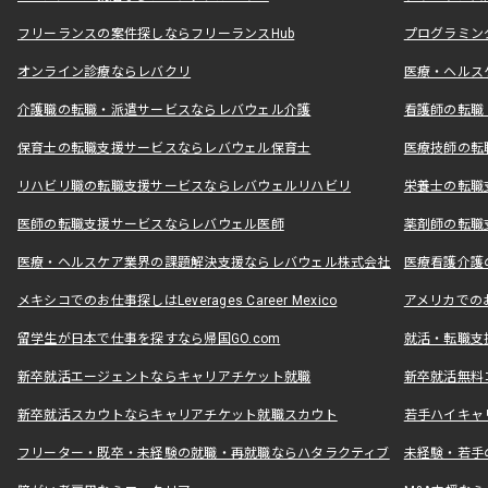
フリーランスの案件探しならフリーランスHub
プログラミン
オンライン診療ならレバクリ
医療・ヘルス
介護職の転職・派遣サービスならレバウェル介護
看護師の転職
保育士の転職支援サービスならレバウェル保育士
医療技師の転
リハビリ職の転職支援サービスならレバウェルリハビリ
栄養士の転職
医師の転職支援サービスならレバウェル医師
薬剤師の転職
医療・ヘルスケア業界の課題解決支援ならレバウェル株式会社
医療看護介護の
メキシコでのお仕事探しはLeverages Career Mexico
アメリカでのお仕事
留学生が日本で仕事を探すなら帰国GO.com
就活・転職支
新卒就活エージェントならキャリアチケット就職
新卒就活無料
新卒就活スカウトならキャリアチケット就職スカウト
若手ハイキャ
フリーター・既卒・未経験の就職・再就職ならハタラクティブ
未経験・若手