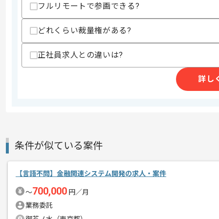
フルリモートで参画できる?
・10万行以上、100テーブル以上など
・オブジェクト指向言語での十分な開発
・複雑な業務ドメイン領域のモデリング
どれくらい裁量権がある?
・ライブラリやフレームワークの内部の
歓迎スキル
正社員求人との違いは?
・システムの負荷対応やパフォーマンス
・CI改善、デプロイフロー改善などDX
詳し
・フレームワーク、ライブラリ、アーキ
・自分以外の人が使うライブラリやパッ
・ECや決済などのドメインの開発経験
・インフラの運用経験
スキルに不安がある方へ
上記に似た経験やスキルをお持ちであれば申
条件が似ている案件
【言語不問】金融関連システム開発の求人・案件
精算条件
有
700,000
精算・お支払い
〜
円／月
精算基準時間
140時間〜180時間
業務委託
支払いサイト
15日