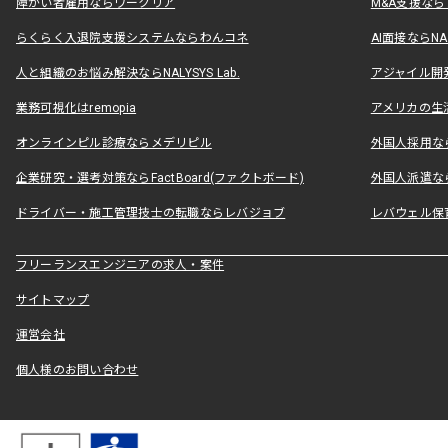
障がい者雇用ならワークリア
M&A支援な
らくらく入退院支援システムならわんコネ
AI面接ならNAL
人と組織のお悩み解決ならNALYSYS Lab.
アジャイル開発なら
業務可視化はremopia
アメリカの生活
オンラインピル診療ならメデリピル
外国人採用ならLe
企業研究・選考対策ならFactBoard(ファクトボード)
外国人派遣なら
ドライバー・施工管理技士の転職ならレバジョブ
レバウェル保
フリーランスエンジニアの求人・案件
サイトマップ
運営会社
個人様のお問い合わせ