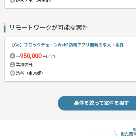
御茶ノ水（東京都）
商談回数
1回
リモートワークが可能な案件
その他募集要項
募集人数
5人
作業開始日
2025/03/10
【Go】ブロックチェーンWeb3領域アプリ開発の求人・案件
950,000
〜
円／月
ECサービスを提供している勢いのある
業務委託
エージェントからのコ
渋谷（東京都）
メント
ギフト領域に特化し、大切な人へ想いを
多彩な商品やカスタマイズ機能を展開し
条件を絞って案件を探す
よりよいサービスの提供を目指して、
提案を積極的に取り入れながらプロジェ
エンジニア主導のアイデアも歓迎される
似た案