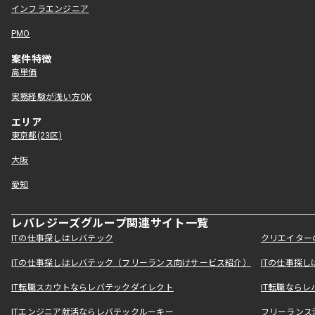
インフラエンジニア
PMO
案件特徴
高単価
実務経験が浅い方OK
エリア
東京都(23区)
大阪
愛知
レバレジーズグループ関連サイト一覧
ITの仕事探しはレバテック
クリエイター
ITの仕事探しはレバテック（フリーランス向けサービス紹介）
ITの仕事探
IT転職スカウトならレバテックダイレクト
IT転職なら
ITエンジニア就活ならレバテックルーキー
フリーランス