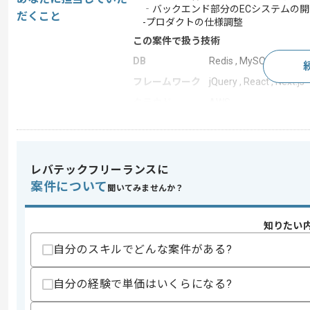
‐バックエンド部分のECシステムの開
だくこと
-プロダクトの仕様調整
この案件で扱う技術
DB
Redis , MySQL
フレームワーク
jQuery , React , Next.js
クラウド
AWS
開発ツール
Memcache , Docker , An
この案件のポイント
業界
小売 , ECサイト
レバテックフリーランスに
案件について
業務内容
新規開発 , 追加開発
聞いてみませんか？
特徴
参画実績あり , 長期プ
知りたい
自分のスキルでどんな案件がある?
求めるスキル
スキル
・プロジェクトを主体的にリードした経
自分の経験で単価はいくらになる?
・自社サービスや自社プロダクトの開発
・Webアプリケーションの開発経験(5年