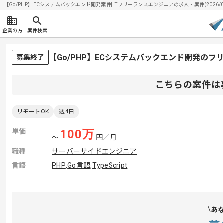
【Go/PHP】ECシステムバックエンド開発案件| ITフリーランスエンジニアの求人・案件(2026/08
企業の方
案件検索
【Go/PHP】ECシステムバックエンド開発の
募集終了
こちらの案件は
リモートOK
週4日
単価
100
万
〜
円／月
職種
サーバーサイドエンジニア
言語
PHP
,
Go言語
,
TypeScript
あ