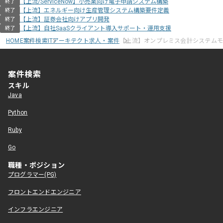
【上流/ServiceNow】小売業向け電子申請システム構築
終了
【上流】エネルギー向け生産管理システム構築要件定義
終了
【上流】証券会社向けアプリ開発
終了
【上流】自社SaaSクライアント導入サポート・運用支援
終了
HOME
案件検索
ITアーキテクト求人・案件
【上流】オンプレミス会計システム
案件検索
スキル
Java
Python
Ruby
Go
職種・ポジション
プログラマー(PG)
フロントエンドエンジニア
インフラエンジニア