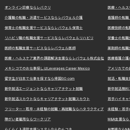
オンライン診療ならレバクリ
医療・ヘルス
介護職の転職・派遣サービスならレバウェル介護
看護師の転職
保育士の転職支援サービスならレバウェル保育士
医療技師の転
リハビリ職の転職支援サービスならレバウェルリハビリ
栄養士の転職
医師の転職支援サービスならレバウェル医師
薬剤師の転職
医療・ヘルスケア業界の課題解決支援ならレバウェル株式会社
医療看護介護の
メキシコでのお仕事探しはLeverages Career Mexico
アメリカでのお仕事
留学生が日本で仕事を探すなら帰国GO.com
就活・転職支
新卒就活エージェントならキャリアチケット就職
新卒就活無料
新卒就活スカウトならキャリアチケット就職スカウト
若手ハイキャ
フリーター・既卒・未経験の就職・再就職ならハタラクティブ
未経験・若手
障がい者雇用ならワークリア
M&A支援な
らくらく入退院支援システムならわんコネ
AI面接ならNAL