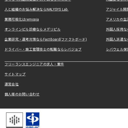
人と組織のお悩み解決ならNALYSYS Lab.
アジャイル開発なら
業務可視化はremopia
アメリカの生活
オンラインピル診療ならメデリピル
外国人採用ならLe
企業研究・選考対策ならFactBoard(ファクトボード)
外国人派遣なら
ドライバー・施工管理技士の転職ならレバジョブ
レバウェル保
フリーランスエンジニアの求人・案件
サイトマップ
運営会社
個人様のお問い合わせ