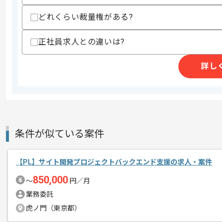
どれくらい裁量権がある?
正社員求人との違いは?
商談回数
1回
その他募集要項
募集人数
1人
詳し
作業開始日
2025/04/14
レバテックでの実績がある企業の案件で
エージェントからのコ
上流開発の経験を活かすことができます
条件が似ている案件
メント
複数案件を保有している企業ですので、
ご経験と実績に応じてスライド案件のご
【PL】サイト開発プロジェクトバックエンド支援の求人・案件
新しいアイディアや技術を積極的に導入
850,000
〜
円／月
経験豊富なエンジニアと成長が出来る環
業務委託
スキルアップされたい方、長期的に参画
虎ノ門（東京都）