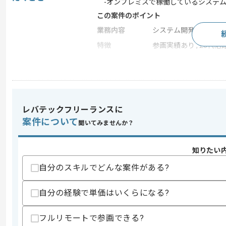
-オンプレミスで稼働しているシステム
この案件のポイント
業務内容
システム開発
特徴
参画実績あり , 20代活躍
求めるスキル
スキル
・Webアプリケーションのシステム開発
・Webアプリケーションの要件定義経験(
レバテックフリーランスに
・データベース設計やAPI定義及びイン
案件について
聞いてみませんか？
・英語の実務経験(読み書きレベル)
歓迎スキル
知りたい
・生成AIを用いた要件定義やソフトウェ
・クラウドネイティブに関する経験
自分のスキルでどんな案件がある?
・ネイティブアプリケーションに関する
・会計系システムプロジェクトの経験や
自分の経験で単価はいくらになる?
・英語の実務経験(日常英会話レベル)
スキルに不安がある方へ
フルリモートで参画できる?
上記に似た経験やスキルをお持ちであれば申