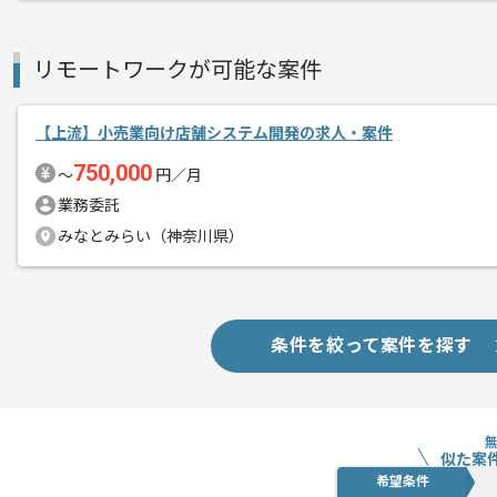
リモートワークが可能な案件
【上流】小売業向け店舗システム開発の求人・案件
750,000
〜
円／月
業務委託
みなとみらい（神奈川県）
条件を絞って案件を探す
似た案
希望条件