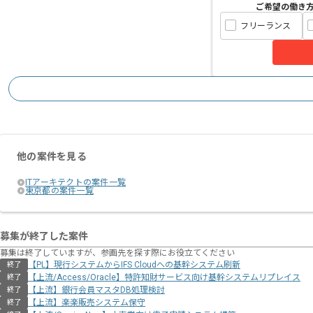
ご希望の働き
フリーランス
他の案件を見る
ITアーキテクトの案件一覧
東京都の案件一覧
募集が終了した案件
募集は終了していますが、参画先を探す際にお役立てください
【PL】現行システムからIFS Cloudへの基幹システム刷新
終了
【上流/Access/Oracle】特許知財サービス向け基幹システムリプレイス
終了
【上流】銀行会員マスタDB処理検討
終了
【上流】楽楽販売システム保守
終了