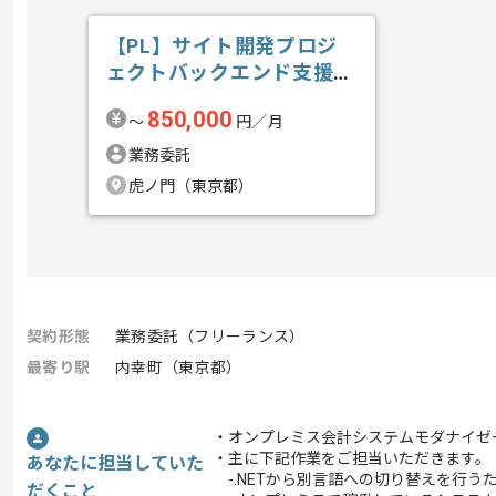
【PL】サイト開発プロジ
ェクトバックエンド支援の
求人・案件
850,000
〜
円／月
業務委託
虎ノ門（東京都）
契約形態
業務委託（フリーランス）
最寄り駅
内幸町（東京都）
・オンプレミス会計システムモダナイゼ
・主に下記作業をご担当いただきます。
あなたに担当していた
-.NETから別言語への切り替えを行う
だくこと