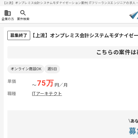
【上流】オンプレミス会計システムモダナイゼーション案件| ITフリーランスエンジニアの求人・案件(
企業の方
案件検索
【上流】オンプレミス会計システムモダナイゼ
募集終了
こちらの案件は
オンライン商談OK
週5日
単価
75
万
〜
円／月
職種
ITアーキテクト
あ
募