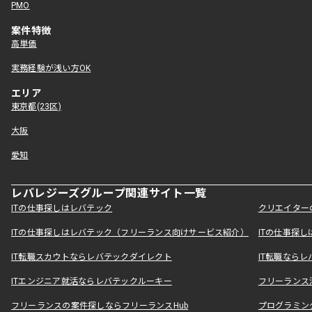
PMO
案件特徴
高単価
実務経験が浅い方OK
エリア
東京都(23区)
大阪
愛知
レバレジーズグループ関連サイト一覧
ITの仕事探しはレバテック
クリエイター
ITの仕事探しはレバテック（フリーランス向けサービス紹介）
ITの仕事探
IT転職スカウトならレバテックダイレクト
IT転職なら
ITエンジニア就活ならレバテックルーキー
フリーランス
フリーランスの案件探しならフリーランスHub
プログラミン