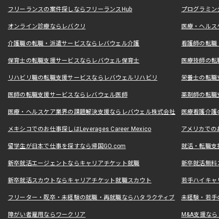
フリーランスの案件探しならフリーランスHub
プログラミン
オンライン診療ならレバクリ
医療・ヘルス
介護職の転職・派遣サービスならレバウェル介護
看護師の転職
保育士の転職支援サービスならレバウェル保育士
医療技師の転
リハビリ職の転職支援サービスならレバウェルリハビリ
栄養士の転職
医師の転職支援サービスならレバウェル医師
薬剤師の転職
医療・ヘルスケア業界の課題解決支援ならレバウェル株式会社
医療看護介護の
メキシコでのお仕事探しはLeverages Career Mexico
アメリカでのお仕事
留学生が日本で仕事を探すなら帰国GO.com
就活・転職支
新卒就活エージェントならキャリアチケット就職
新卒就活無料
新卒就活スカウトならキャリアチケット就職スカウト
若手ハイキャ
フリーター・既卒・未経験の就職・再就職ならハタラクティブ
未経験・若手
障がい者雇用ならワークリア
M&A支援な