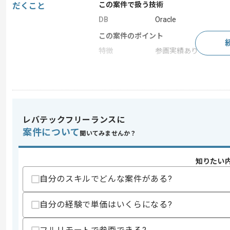
この案件で扱う技術
だくこと
DB
Oracle
この案件のポイント
特徴
参画実績あり
求めるスキル
スキル
・Javaを用いた開発経験5年以上
レバテックフリーランスに
歓迎スキル
案件について
聞いてみませんか？
・物流システム開発経験
スキルに不安がある方へ
知りたい
上記に似た経験やスキルをお持ちであれば申
自分のスキルでどんな案件がある?
自分の経験で単価はいくらになる?
精算条件
有
精算・お支払い
精算基準時間
140時間〜180時間