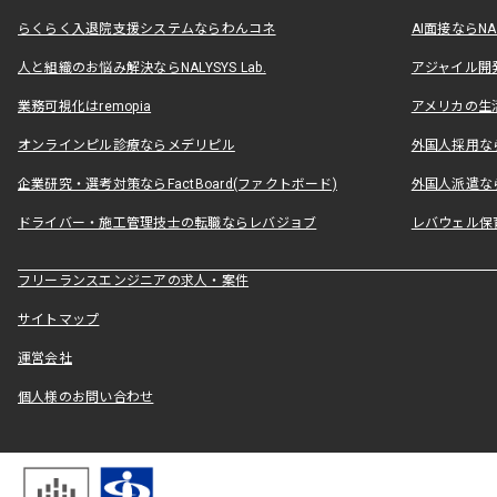
らくらく入退院支援システムならわんコネ
AI面接ならNAL
人と組織のお悩み解決ならNALYSYS Lab.
アジャイル開発なら
業務可視化はremopia
アメリカの生活
オンラインピル診療ならメデリピル
外国人採用ならLe
企業研究・選考対策ならFactBoard(ファクトボード)
外国人派遣なら
ドライバー・施工管理技士の転職ならレバジョブ
レバウェル保
フリーランスエンジニアの求人・案件
サイトマップ
運営会社
個人様のお問い合わせ