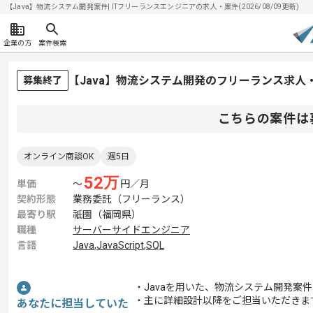
【Java】物流システム開発案件| ITフリーランスエンジニアの求人・案件(2026/08/09更新)
企業の方
案件検索
【Java】物流システム開発のフリーランス求人
募集終了
こちらの案件は
オンライン商談OK
週5日
52
万
単価
〜
円／月
契約形態
業務委託（フリーランス）
最寄り駅
祇園（福岡県）
職種
サーバーサイドエンジニア
言語
Java
,
JavaScript
,
SQL
・Javaを用いた、物流システム開発案
・主に詳細設計以降をご担当いただきま
あなたに担当していた