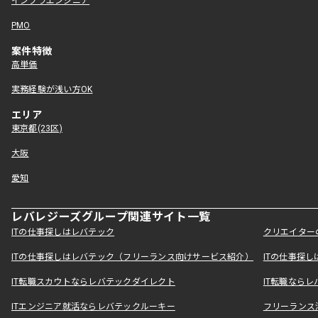
インフラエンジニア
PMO
案件特徴
高単価
実務経験が浅い方OK
エリア
東京都(23区)
大阪
愛知
レバレジーズグループ関連サイト一覧
ITの仕事探しはレバテック
クリエイター
ITの仕事探しはレバテック（フリーランス向けサービス紹介）
ITの仕事探
IT転職スカウトならレバテックダイレクト
IT転職なら
ITエンジニア就活ならレバテックルーキー
フリーランス