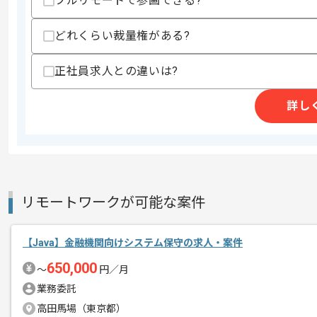
フルリモートで参画できる?
支払いサイト
15日
どれくらい裁量権がある?
正社員求人との違いは?
商談回数
1回
その他募集要項
募集人数
5人
詳し
作業開始日
2025/04/01
Javaを用いた物流システム開発案件です
エージェントからのコ
リモートワークが可能な案件
メント
稼働が安定している現場です。
長期での参画を目指している方におすす
【Java】金融機関向けシステム保守の求人・案件
650,000
〜
円／月
常駐での作業を想定しております。
業務委託
高田馬場（東京都）