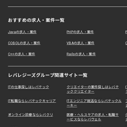
おすすめの求人・案件一覧
Javaの求人・案件
PHPの求人・案件
COBOLの求人・案件
VBAの求人・案件
C++の求人・案件
Railsの求人・案件
レバレジーズグループ関連サイト一覧
ITの仕事探しはレバテック
クリエイターの案件探しはレバテ
ッククリエイター
IT転職ならレバテックキャリア
ITエンジニア就活ならレバテックル
ーキー
オンライン診療ならレバクリ
医療・ヘルスケアの求人・転職サ
ービスならレバウェル