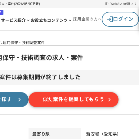
案件(2026/08/09更新)
IT・Web求人/転職
フリ
！
ログイン
採用企業の方へ
サービス紹介
お役立ちコンテンツ
ール運用保守・技術調査案件
運用保守・技術調査の求人・案件
案件は募集期間が終了しました
を探す
似た案件を提案してもらう
最寄り駅
新安城（愛知県）