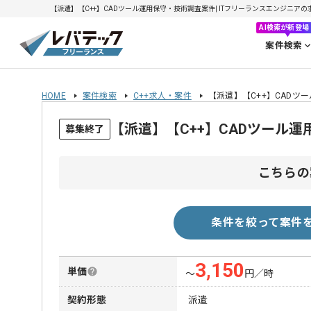
【派遣】【C++】CADツール運用保守・技術調査案件| ITフリーランスエンジニアの求人・
AI検索が新登場
案件検索
HOME
案件検索
C++求人・案件
【派遣】【C++】CADツ
【派遣】【C++】CADツール
募集終了
こちらの
条件を絞って案件
3,150
単価
〜
円／時
契約形態
派遣