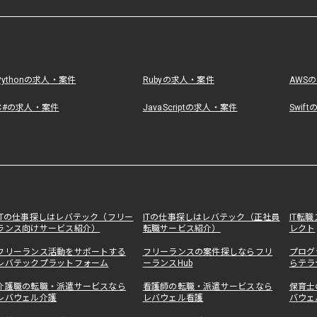
Pythonの求人・案件
Rubyの求人・案件
AWS
C#の求人・案件
JavaScriptの求人・案件
Swif
ITの仕事探しはレバテック（フリー
ITの仕事探しはレバテック（正社員
IT転
ランス向けサービス紹介）
転職サービス紹介）
レクト
フリーランス活動をサポートする
フリーランスの案件探しならフリ
プログ
レバテックプラットフォーム
ーランスHub
らテラ
介護職の転職・派遣サービスなら
看護師の転職・派遣サービスなら
保育士
レバウェル介護
レバウェル看護
バウェ