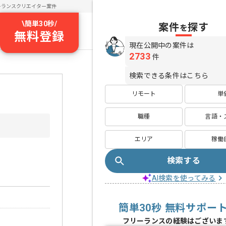
ーランスクリエイター案件
\
簡単30秒
/
案件
探す
を
無料登録
現在公開中の案件は
2733
件
検索できる条件はこちら
リモート
単
職種
言語・
エリア
稼働
検索する
AI検索を使ってみる
簡単30秒 無料サポー
フリーランスの経験はございま