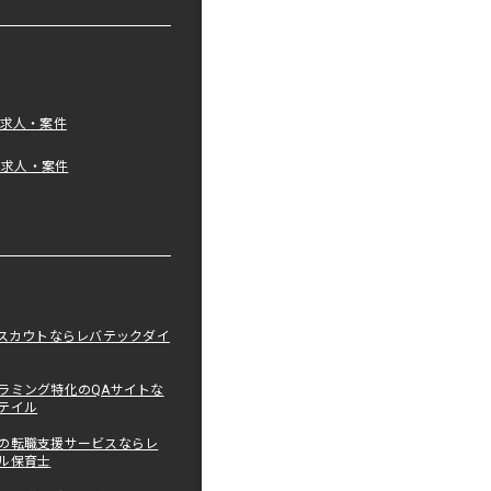
の求人・案件
tの求人・案件
職スカウトならレバテックダイ
ラミング特化のQAサイトな
テイル
の転職支援サービスならレ
ル保育士