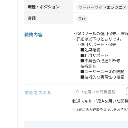
職種・ポジション
サーバーサイドエンジニア
言語
C++
・CADツールの運用保守、技
職務内容
・詳細は以下のとおりです。
‐運用サポート・保守
■効果確認
■利用サポート
■不具合の把握と改修
‐技術調査
■ユーザーニーズの把握
■技術的な実現性の検証
・C++を用いた開発経験
求めるスキル
・VBAを用いた開
歓迎スキル
※上記に似た経験やスキルをお持ち
特徴
この案件のポイント
参画実績あ