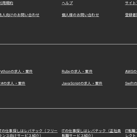
利用規約
ヘルプ
サイト
法人向けのお問い合わせ
個人様のお問い合わせ
登録者
Pythonの求人・案件
Rubyの求人・案件
AWS
C#の求人・案件
JavaScriptの求人・案件
Swif
ITの仕事探しはレバテック（フリー
ITの仕事探しはレバテック（正社員
IT転
ランス向けサービス紹介）
転職サービス紹介）
レクト