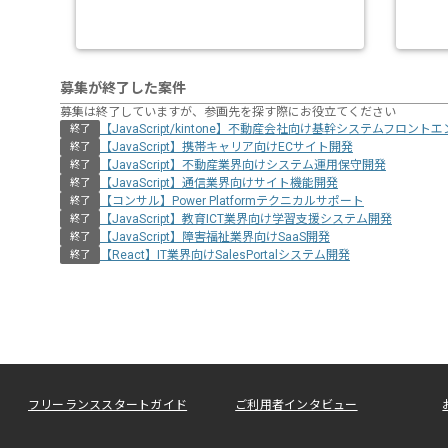
募集が終了した案件
募集は終了していますが、参画先を探す際にお役立てください
【JavaScript/kintone】不動産会社向け基幹システムフロント
終了
【JavaScript】携帯キャリア向けECサイト開発
終了
【JavaScript】不動産業界向けシステム運用保守開発
終了
【JavaScript】通信業界向けサイト機能開発
終了
【コンサル】Power Platformテクニカルサポート
終了
【JavaScript】教育ICT業界向け学習支援システム開発
終了
【JavaScript】障害福祉業界向けSaaS開発
終了
【React】IT業界向けSalesPortalシステム開発
終了
フリーランススタートガイド
ご利用者インタビュー