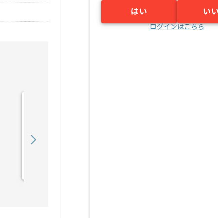
はい
い
ログインはこちら
【広告運用】toC向けデジ
タルマーケターの求人・案
件
850,000
〜
円／月
業務委託
恵比寿（東京都）