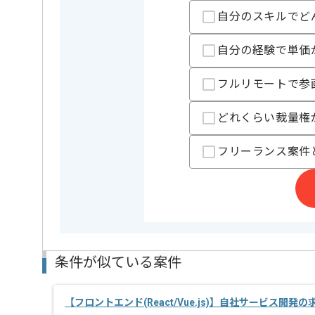
業務内容
システム
自分のスキルでど
担当領域/システム
Webサイ
特徴
20代活躍中
自分の経験で単価
精算条件
有
精算・お支払い
フルリモートで参
精算基準時間
140時間
どれくらい裁量権
支払いサイト
15日
フリーランス案件
担当者より
レバテックでの実績がある企業の案件でございます。
フロントエンドでの開発経験を活かすことができます
複数案件を保有している企業ですので、
ご経験と実績に応じてスライド案件のご提案も差し上
新しいアイディアや技術を積極的に導入し、
条件が似ている案件
経験豊富なエンジニアと成長が出来る環境でございま
スキルアップされたい方、長期的に参画されたい方に
【フロントエンド(React/Vue.js)】自社サービス開発
リモート作業を導入しております。