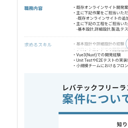
・既存オンラインサイト開発案
職務内容
・主に下記作業をご担当いた
-既存オンラインサイトの追
・主に下記の工程をご担当い
-基本設計,詳細設計,製造,テス
・基本設計や詳細設計の経験
求めるスキル
・フロントエンドでの開発経験(
・Vue3(Nuxt)での開発経験
・Unit TestやE2Eテストの実
・小規模チームにおけるフロ
・toCサービスの開発実務経験
・スクラム開発経
歓迎スキル
・バックエンド(Nod
レバテックフリーラ
※上記に似た経験やスキルをお持ち
案件につい
フレームワーク
この案件で扱う技術
Node.js , 
業界
ECサイト
この案件のポイント
知り