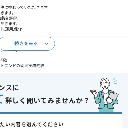
件に携わっていただきます。
だきます。
加機能開発
ただきます。
ト,運用,保守
続きをみる
5年以上)
装経験
ントエンドの開発実務経験
験
e.js)の開発経験
ンスに
であれば申し込み可能なケースもございます！まずはお気軽にご相談ください！
て
詳しく聞いてみませんか？
Vue.js
たい内容を選んでください