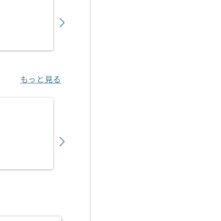
850,000
〜
円／月
業務委託
恵比寿（東京都）
もっと見る
【HTML/CSS/JavaScript】Webメディ
800,000
〜
円／月
業務委託
大手町（東京都）