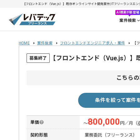
【フロントエンド（Vue.js）】既存オンラインサイト開発案件| ITフリーランスエンジニ
AI検索が新登場
案件検索
HOME
案件検索
フロントエンドエンジニア求人・案件
【フ
【フロントエンド（Vue.js
募集終了
こちらの
条件を絞って案件
800,000
単価
〜
円／月
（
契約形態
業務委託（フリーランス）