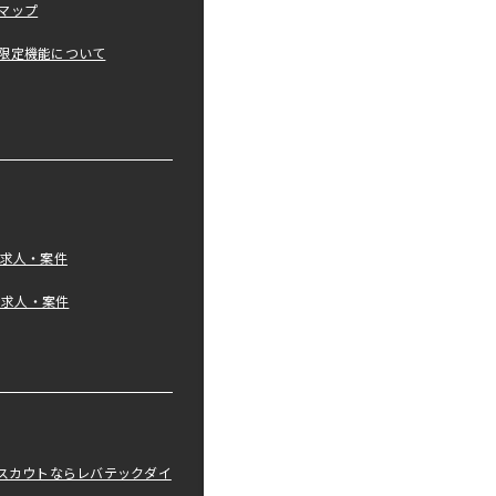
マップ
限定機能について
の求人・案件
tの求人・案件
職スカウトならレバテックダイ