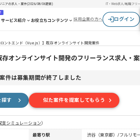
アの求人・案件(2026/08/06更新)
IT・Web求人/転職
フリ
！
ログイン
採用企業の方へ
サービス紹介
お役立ちコンテンツ
ロントエンド（Vue.js）】既存オンラインサイト開発案件
）】既存オンラインサイト開発のフリーランス求人・
案件は募集期間が終了しました
を探す
似た案件を提案してもらう
収支シミュレーション
）
最寄り駅
渋谷（東京都）/フルリモ