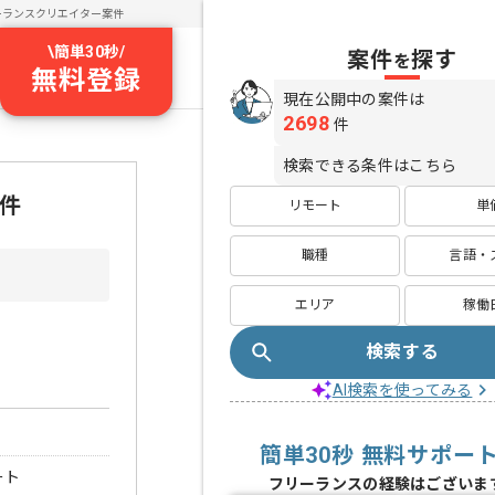
ーランスクリエイター案件
\
簡単30秒
/
案件
探す
を
無料登録
現在公開中の案件は
2698
件
検索できる条件はこちら
案件
リモート
単
職種
言語・
エリア
稼働
検索する
AI検索を使ってみる
簡単30秒 無料サポー
ート
フリーランスの経験はございま