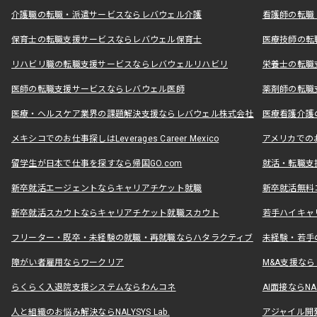
介護職の転職・派遣サービスならレバウェル介護
看護師の転職
保育士の転職支援サービスならレバウェル保育士
医療技師の転
リハビリ職の転職支援サービスならレバウェルリハビリ
栄養士の転職
医師の転職支援サービスならレバウェル医師
薬剤師の転職
医療・ヘルスケア業界の課題解決支援ならレバウェル株式会社
医療看護介護の
メキシコでのお仕事探しはLeverages Career Mexico
アメリカでのお仕事
留学生が日本で仕事を探すなら帰国GO.com
就活・転職支
新卒就活エージェントならキャリアチケット就職
新卒就活無料
新卒就活スカウトならキャリアチケット就職スカウト
若手ハイキャ
フリーター・既卒・未経験の就職・再就職ならハタラクティブ
未経験・若手
障がい者雇用ならワークリア
M&A支援な
らくらく入退院支援システムならわんコネ
AI面接ならNAL
人と組織のお悩み解決ならNALYSYS Lab.
アジャイル開発なら