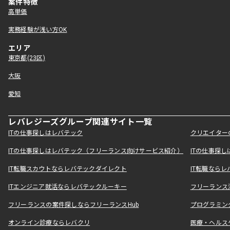
案件特徴
高単価
実務経験が浅い方OK
エリア
東京都(23区)
大阪
愛知
レバレジーズグループ関連サイト一覧
ITの仕事探しはレバテック
クリエイター
ITの仕事探しはレバテック（フリーランス向けサービス紹介）
ITの仕事探
IT転職スカウトならレバテックダイレクト
IT転職なら
ITエンジニア就活ならレバテックルーキー
フリーランス
フリーランスの案件探しならフリーランスHub
プログラミン
オンライン診療ならレバクリ
医療・ヘルス