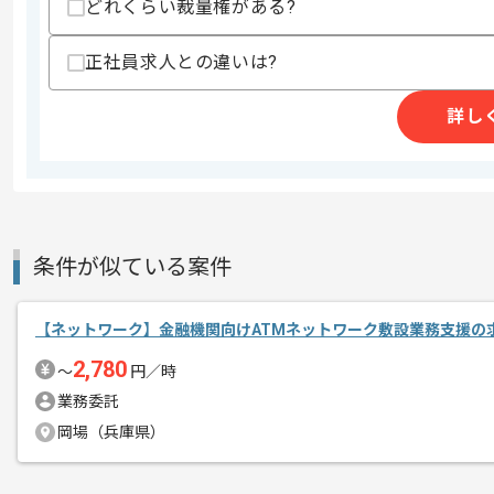
どれくらい裁量権がある?
商談回数
1回
その他募集要項
募集人数
1人
正社員求人との違いは?
作業開始日
2025/04/14
詳し
これまでのご経験を活かしたい方におす
エージェントからのコ
ぜひ一度、ご商談で雰囲気等掴んでいた
メント
リモートワーク：週2日～3日ほどリモ
条件が似ている案件
※リモート頻度は習熟度や状況に応じて
【ネットワーク】金融機関向けATMネットワーク敷設業務支援の
2,780
〜
円／時
業務委託
岡場（兵庫県）