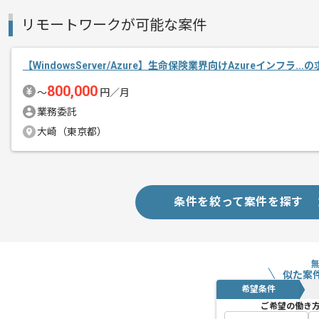
リモートワークが可能な案件
【WindowsServer/Azure】生命保険業界向けAzureインフラ..
800,000
〜
円／月
業務委託
大崎（東京都）
条件を絞って案件を探す
似た案
希望条件
ご希望の働き