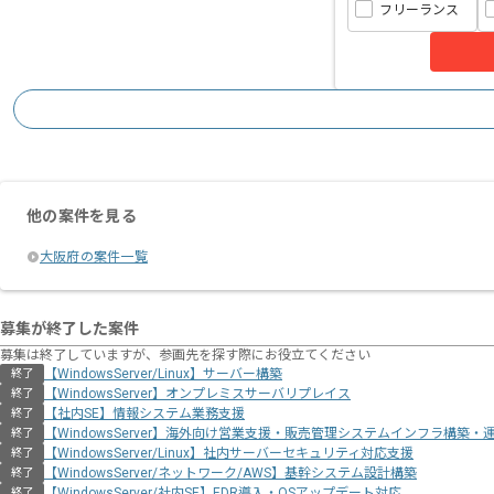
フリーランス
他の案件を見る
大阪府の案件一覧
募集が終了した案件
募集は終了していますが、参画先を探す際にお役立てください
【WindowsServer/Linux】サーバー構築
終了
【WindowsServer】オンプレミスサーバリプレイス
終了
【社内SE】情報システム業務支援
終了
【WindowsServer】海外向け営業支援・販売管理システムインフラ構築・
終了
【WindowsServer/Linux】社内サーバーセキュリティ対応支援
終了
【WindowsServer/ネットワーク/AWS】基幹システム設計構築
終了
【WindowsServer/社内SE】EDR導入・OSアップデート対応
終了