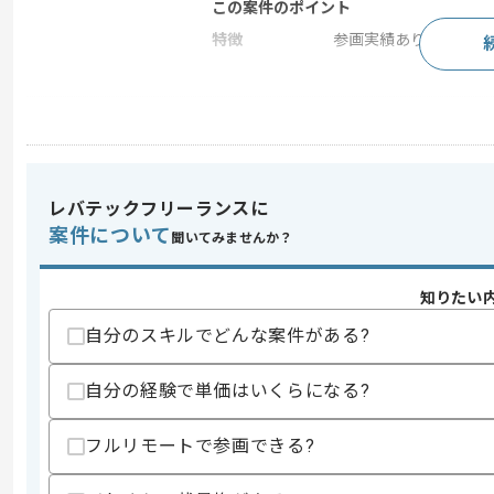
この案件のポイント
特徴
参画実績あり
求めるスキル
スキル
・C言語、C++を用いた開発経験
・PLC(ラダー、モーション)の開発経験
レバテックフリーランスに
スキルに不安がある方へ
案件について
聞いてみませんか？
上記に似た経験やスキルをお持ちであれば申
知りたい
自分のスキルでどんな案件がある?
精算条件
有
精算・お支払い
精算基準時間
140時間〜180時間
自分の経験で単価はいくらになる?
支払いサイト
15日
フルリモートで参画できる?