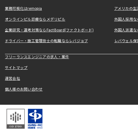
業務可視化はremopia
アメリカの生活
オンラインピル診療ならメデリピル
外国人採用ならLe
企業研究・選考対策ならFactBoard(ファクトボード)
外国人派遣なら
ドライバー・施工管理技士の転職ならレバジョブ
レバウェル保
フリーランスエンジニアの求人・案件
サイトマップ
運営会社
個人様のお問い合わせ