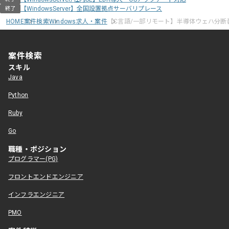
【WindowsServer】全国設置拠点サーバリプレース
終了
HOME
案件検索
Windows求人・案件
【C言語/一部リモート】半導体ウェハ分断
案件検索
スキル
Java
Python
Ruby
Go
職種・ポジション
プログラマー(PG)
フロントエンドエンジニア
インフラエンジニア
PMO