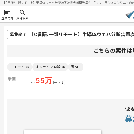
【C言語/一部リモート】半導体ウェハ分断装置次世代機開発案件| ITフリーランスエンジニアの求人・案
企業の方
案件検索
【C言語/一部リモート】半導体ウェハ分断装置
募集終了
こちらの案件は
リモートOK
オンライン商談OK
週5日
単価
55
万
〜
円／月
あ
募