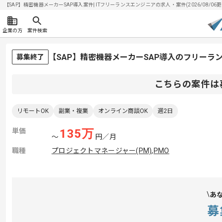
【SAP】精密機器メーカーSAP導入案件| ITフリーランスエンジニアの求人・案件(2026/08/06更
企業の方
案件検索
【SAP】精密機器メーカーSAP導入のフリーラ
募集終了
こちらの案件は
リモートOK
副業・複業
オンライン商談OK
週2日
単価
135
万
〜
円／月
職種
プロジェクトマネージャー(PM)
,
PMO
あ
募