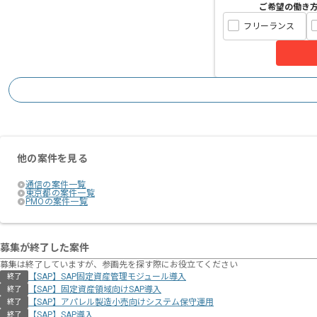
ご希望の働き
フリーランス
他の案件を見る
通信の案件一覧
東京都の案件一覧
PMOの案件一覧
募集が終了した案件
募集は終了していますが、参画先を探す際にお役立てください
【SAP】SAP固定資産管理モジュール導入
終了
【SAP】固定資産領域向けSAP導入
終了
【SAP】アパレル製造小売向けシステム保守運用
終了
【SAP】SAP導入
終了