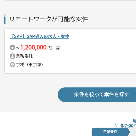
リモートワークが可能な案件
【SAP】SAP導入の求人・案件
1,200,000
〜
円／月
業務委託
京橋（東京都）
条件を絞って案件を探す
似た案
希望条件