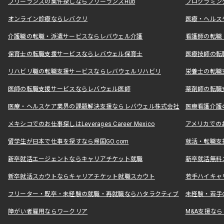
フリーランスの案件探しならフリーランスHub
プログラミン
オンライン診療ならレバクリ
医療・ヘルス
介護職の転職・派遣サービスならレバウェル介護
看護師の転職
保育士の転職支援サービスならレバウェル保育士
医療技師の転
リハビリ職の転職支援サービスならレバウェルリハビリ
栄養士の転職
医師の転職支援サービスならレバウェル医師
薬剤師の転職
医療・ヘルスケア業界の課題解決支援ならレバウェル株式会社
医療看護介護の
メキシコでのお仕事探しはLeverages Career Mexico
アメリカでのお仕事
留学生が日本で仕事を探すなら帰国GO.com
就活・転職支
新卒就活エージェントならキャリアチケット就職
新卒就活無料
新卒就活スカウトならキャリアチケット就職スカウト
若手ハイキャ
フリーター・既卒・未経験の就職・再就職ならハタラクティブ
未経験・若手
障がい者雇用ならワークリア
M&A支援な