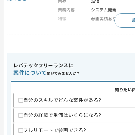
業界
通信
業務内容
システム開発
特徴
参画実績あり , 長期プ
求めるスキル
スキル
・SAP FIモジュールの知見
スキルに不安がある方へ
レバテックフリーランスに
上記に似た経験やスキルをお持ちであれば申
案件について
聞いてみませんか？
知りたい
精算条件
有
自分のスキルでどんな案件がある?
精算・お支払い
精算基準時間
140時間〜180時間
支払いサイト
15日
自分の経験で単価はいくらになる?
フルリモートで参画できる?