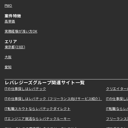
PMO
案件特徴
高単価
実務経験が浅い方OK
エリア
東京都(23区)
大阪
愛知
レバレジーズグループ関連サイト一覧
ITの仕事探しはレバテック
クリエイター
ITの仕事探しはレバテック（フリーランス向けサービス紹介）
ITの仕事探
IT転職スカウトならレバテックダイレクト
IT転職なら
ITエンジニア就活ならレバテックルーキー
フリーランス