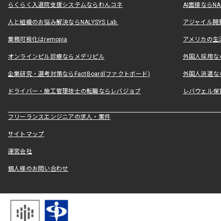
らくらく入退院支援システムならわんコネ
AI面接ならNAL
人と組織のお悩み解決ならNALYSYS Lab.
アジャイル開発なら
業務可視化はremopia
アメリカの生活
オンラインピル診療ならメデリピル
外国人採用ならLe
企業研究・選考対策ならFactBoard(ファクトボード)
外国人派遣なら
ドライバー・施工管理技士の転職ならレバジョブ
レバウェル保
フリーランスエンジニアの求人・案件
サイトマップ
運営会社
個人様のお問い合わせ