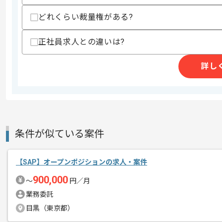
商談回数
2回
どれくらい裁量権がある?
その他募集要項
募集人数
2人
作業開始日
2025/06/01
正社員求人との違いは?
詳し
レバテックでの実績がある企業の案件で
エージェントからのコ
メント
PMOの経験を活かすことができます。
複数案件を保有している企業ですので、
条件が似ている案件
ご経験と実績に応じてスライド案件のご
新しいアイディアや技術を積極的に導入
経験豊富なエンジニアと成長が出来る環
【SAP】オープンポジションの求人・案件
スキルアップされたい方、長期的に参画
900,000
〜
円／月
業務委託
基本的には一部リモートでの作業を見込
目黒（東京都）