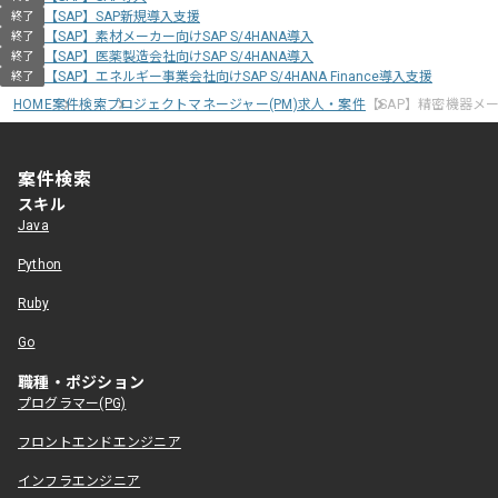
【SAP】SAP新規導入支援
終了
【SAP】素材メーカー向けSAP S/4HANA導入
終了
【SAP】医薬製造会社向けSAP S/4HANA導入
終了
【SAP】エネルギー事業会社向けSAP S/4HANA Finance導入支援
終了
HOME
案件検索
プロジェクトマネージャー(PM)求人・案件
【SAP】精密機器メ
案件検索
スキル
Java
Python
Ruby
Go
職種・ポジション
プログラマー(PG)
フロントエンドエンジニア
インフラエンジニア