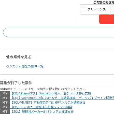
ご希望の働き
フリーランス
他の案件を見る
システム開発の案件一覧
募集が終了した案件
募集は終了していますが、参画先を探す際にお役立てください
【DB/Asteria/SQL】Oracle ERP導入・会計データ移行支援
終了
【SQL】Corporate IT部におけるデータ基盤構築・データパイプライン開発
終了
【SQL/VB.NET】不動産業界向け基幹システム構築支援
終了
【DB/SQL/Java】情報提供基盤システム開発
終了
【SQL】農機具メーカー向けシステム開発支援
終了