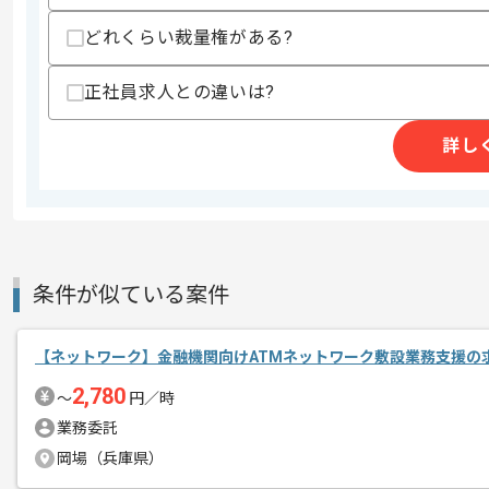
どれくらい裁量権がある?
精算条件
有
精算・お支払い
精算基準時間
140時間〜180時間
正社員求人との違いは?
支払いサイト
15日
詳し
商談回数
1回
その他募集要項
募集人数
1人
作業開始日
2025/07/01
条件が似ている案件
【ネットワーク】金融機関向けATMネットワーク敷設業務支援の
これまでのご経験を活かしたい方におす
エージェントからのコ
2,780
ぜひ一度、ご商談で雰囲気等掴んでいた
〜
円／時
メント
業務委託
参画当初約2か月は常駐での作業となり
岡場（兵庫県）
※リモート頻度は習熟度や状況に応じて