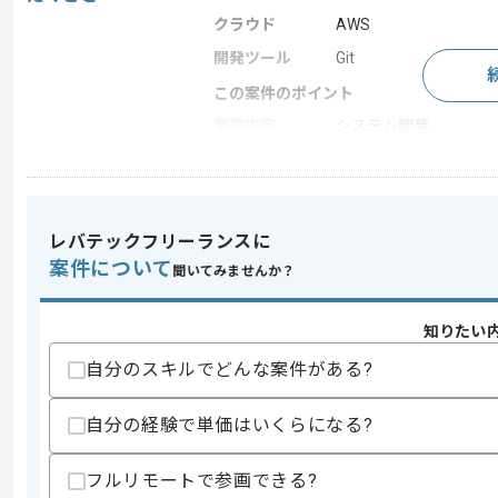
クラウド
AWS
開発ツール
Git
この案件のポイント
業務内容
システム開発
特徴
参画実績あり , 長期プ
レバテックフリーランスに
求めるスキル
案件について
スキル
聞いてみませんか？
・DBの操作経験
・設計経験
歓迎スキル
知りたい
・ローコードを使用した経験
自分のスキルでどんな案件がある?
・C#やJavaを用いた開発経験
自分の経験で単価はいくらになる?
スキルに不安がある方へ
上記に似た経験やスキルをお持ちであれば申
フルリモートで参画できる?