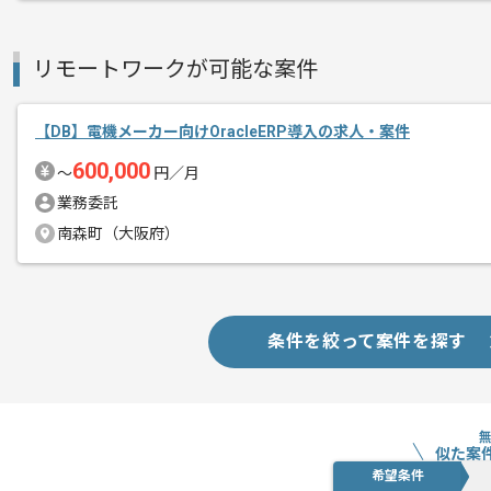
リモートワークが可能な案件
【DB】電機メーカー向けOracleERP導入の求人・案件
600,000
〜
円／月
業務委託
南森町（大阪府）
条件を絞って案件を探す
似た案
希望条件