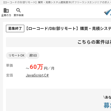
【ローコード/DB/部リモート】購買・見積システム開発案件| ITフリーランスエンジニアの求人・案件(
企業の方
案件検索
【ローコード/DB/部リモート】購買・見積シス
募集終了
こちらの案件は
リモートOK
週5日
単価
60
万
〜
円／月
言語
JavaScript
,
C#
あ
募