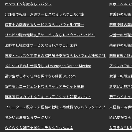
オンライン診療ならレバクリ
医療・ヘルス
介護職の転職・派遣サービスならレバウェル介護
看護師の転職
保育士の転職支援サービスならレバウェル保育士
医療技師の転
リハビリ職の転職支援サービスならレバウェルリハビリ
栄養士の転職
医師の転職支援サービスならレバウェル医師
薬剤師の転職
医療・ヘルスケア業界の課題解決支援ならレバウェル株式会社
医療看護介護の
メキシコでのお仕事探しはLeverages Career Mexico
アメリカでのお仕事
留学生が日本で仕事を探すなら帰国GO.com
就活・転職支
新卒就活エージェントならキャリアチケット就職
新卒就活無料
新卒就活スカウトならキャリアチケット就職スカウト
若手ハイキャ
フリーター・既卒・未経験の就職・再就職ならハタラクティブ
未経験・若手
障がい者雇用ならワークリア
M&A支援な
らくらく入退院支援システムならわんコネ
AI面接ならNAL