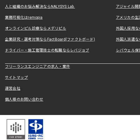
人と組織のお悩み解決ならNALYSYS Lab.
アジャイル開発なら
業務可視化はremopia
アメリカの生活
オンラインピル診療ならメデリピル
外国人採用ならLe
企業研究・選考対策ならFactBoard(ファクトボード)
外国人派遣なら
ドライバー・施工管理技士の転職ならレバジョブ
レバウェル保
フリーランスエンジニアの求人・案件
サイトマップ
運営会社
個人様のお問い合わせ