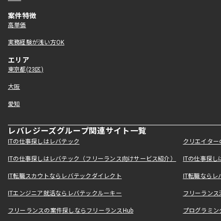
案件特徴
高単価
実務経験が浅い方OK
エリア
東京都(23区)
大阪
愛知
レバレジーズグループ関連サイト一覧
ITの仕事探しはレバテック
クリエイター
ITの仕事探しはレバテック（フリーランス向けサービス紹介）
ITの仕事探
IT転職スカウトならレバテックダイレクト
IT転職なら
ITエンジニア就活ならレバテックルーキー
フリーランス
フリーランスの案件探しならフリーランスHub
プログラミン