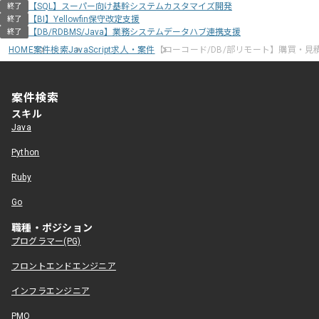
【SQL】スーパー向け基幹システムカスタマイズ開発
終了
【BI】Yellowfin保守改定支援
終了
【DB/RDBMS/Java】業務システムデータハブ連携支援
終了
HOME
案件検索
JavaScript求人・案件
【ローコード/DB/部リモート】購買・見
案件検索
スキル
Java
Python
Ruby
Go
職種・ポジション
プログラマー(PG)
フロントエンドエンジニア
インフラエンジニア
PMO