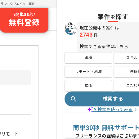
ーランスクリエイター案件
\
簡単30秒
/
案件
探す
を
無料登録
現在公開中の案件は
2743
件
検索できる条件はこちら
職種
スキル
リモート・地域
週稼
単価
こだわ
検索する
AI検索を使ってみる
簡単30秒 無料サポー
部リモート
フリーランスの経験はございま