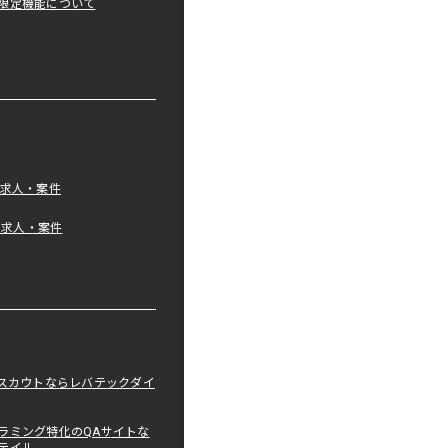
限定機能について
の求人・案件
tの求人・案件
職スカウトならレバテックダイ
ラミング特化のQAサイトな