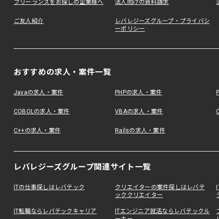
フリーランスをお探しの企業様へ
法人向けの資料請求
ご友人紹介
レバレジーズグループ・プライバシ
ーポリシー
おすすめの求人・案件一覧
Javaの求人・案件
PHPの求人・案件
COBOLの求人・案件
VBAの求人・案件
C++の求人・案件
Railsの求人・案件
レバレジーズグループ関連サイト一覧
ITの仕事探しはレバテック
クリエイターの案件探しはレバテ
ッククリエイター
IT転職ならレバテックキャリア
ITエンジニア就活ならレバテックル