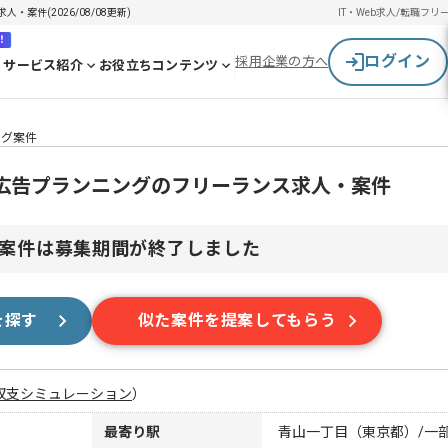
案件(2026/08/08更新)
IT・Web求人/転職
フリ
！
ログイン
採用企業の方へ
サービス紹介
お役立ちコンテンツ
ング案件
広告プランニングのフリーランス求人・案件
案件は募集期間が終了しました
を探す
似た案件を提案してもらう
収支シミュレーション
）
最寄り駅
青山一丁目（東京都）/一