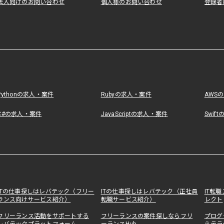
法人向けのお問い合わせ
個人様のお問い合わせ
登録者
Pythonの求人・案件
Rubyの求人・案件
AWS
C#の求人・案件
JavaScriptの求人・案件
Swif
ITの仕事探しはレバテック（フリー
ITの仕事探しはレバテック（正社員
IT転
ランス向けサービス紹介）
転職サービス紹介）
レクト
フリーランス活動をサポートする
フリーランスの案件探しならフリ
プログ