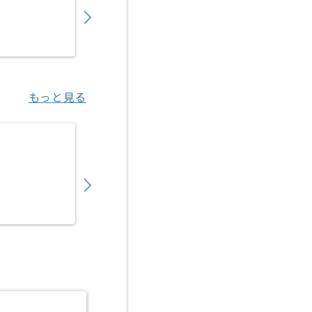
業務委託
明治神宮前〈原宿〉（東京都）
もっと見る
【マーケティング戦略立案】事業会社向けEC
850,000
〜
円／月
業務委託
海浜幕張（千葉県）