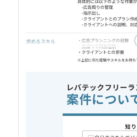
具体的には以下のような作業
-広告周りの管理
-指示出し
-クライアントとのプラン作
-クライアントへの説明、対
・広告プランニングの経験
求めるスキル
・英語での実務経験
・クライアントとの折衝
※上記に似た経験やスキルをお持ち
精算条件
有
精算・お支払い
精算基準時間
140時間
レバテックフリーラ
支払いサイト
15日
案件につい
担当者より
知り
様々な業界のクライアント向けに広告運用やマーケテ