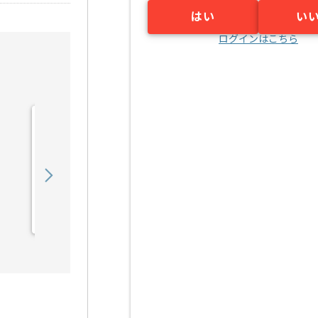
はい
い
ログインはこちら
【マーケティング戦略立
案】セレモニー業界向けマ
ーケティング支...の求人・
850,000
〜
円／月
案件
業務委託
明治神宮前〈原宿〉（東京都）