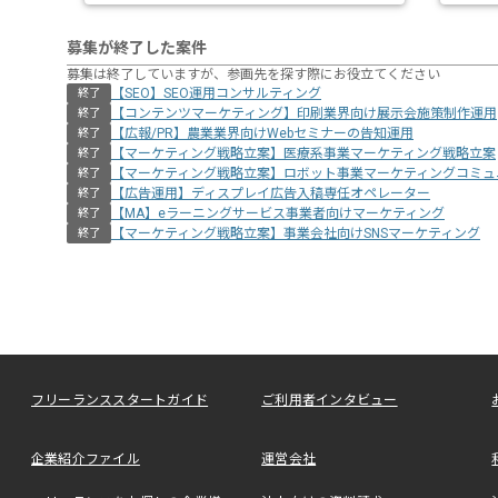
募集が終了した案件
募集は終了していますが、参画先を探す際にお役立てください
【SEO】SEO運用コンサルティング
終了
【コンテンツマーケティング】印刷業界向け展示会施策制作運用
終了
【広報/PR】農業業界向けWebセミナーの告知運用
終了
【マーケティング戦略立案】医療系事業マーケティング戦略立案
終了
【マーケティング戦略立案】ロボット事業マーケティングコミュ
終了
【広告運用】ディスプレイ広告入稿専任オペレーター
終了
【MA】eラーニングサービス事業者向けマーケティング
終了
【マーケティング戦略立案】事業会社向けSNSマーケティング
終了
フリーランススタートガイド
ご利用者インタビュー
企業紹介ファイル
運営会社