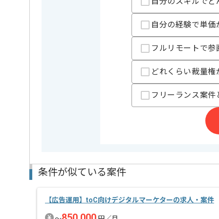
自分のスキルでど
プロジェクトは中長期を想定しており、
中長期的に腰をすえての
参画を希望される方にはお勧めの案件となります。
自分の経験で単価
フルリモートで参
どれくらい裁量権
フリーランス案件
条件が似ている案件
【広告運用】toC向けデジタルマーケターの求人・案件
850,000
〜
円／月