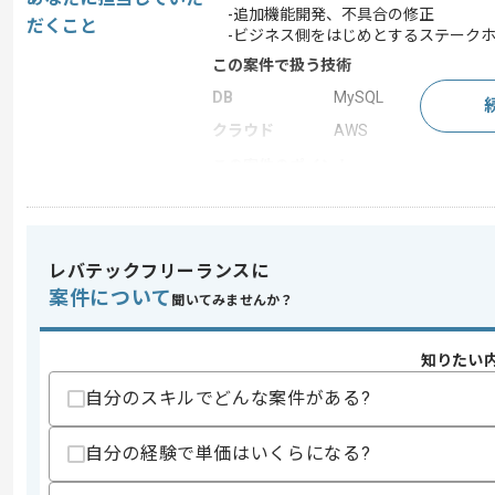
-追加機能開発、不具合の修正
だくこと
-ビジネス側をはじめとするステークホ
この案件で扱う技術
DB
MySQL
クラウド
AWS
この案件のポイント
業務内容
新規開発 , 追加開発 ,
担当領域/システ
クラウドサービス
ム
レバテックフリーランスに
特徴
参画実績あり , 研修
案件について
聞いてみませんか？
知りたい
求めるスキル
スキル
・Pythonを用いたWebアプリケーション
自分のスキルでどんな案件がある?
・Pythonのasyncioを用いた非同期
・外部のLLM系APIを用いたシステムの
自分の経験で単価はいくらになる?
・GitHub等のツールを用いたチームでの
歓迎スキル