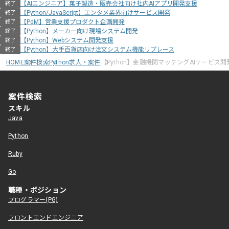
【AIエンジニア】菓子製造・販売会社向け社内AIアプリ開発支援
終了
【Python/JavaScript】エンタメ業界向けサービス開発
終了
【PdM】営業支援プロダクト企画開発
終了
【Python】メーカー向け現場システム開発
終了
【Python】Webシステム開発支援
終了
【Python】大手百貨店向け注文システム機能リプレース
終了
HOME
案件検索
Python求人・案件
【Python】金融機関マッチングAIサービス
案件検索
スキル
Java
Python
Ruby
Go
職種・ポジション
プログラマー(PG)
フロントエンドエンジニア