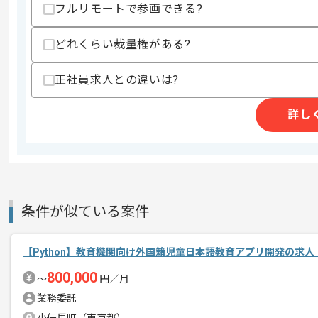
フルリモートで参画できる?
・プロジェクトやCIを0から整備した経
・インフラを含めたシステムアーキテク
どれくらい裁量権がある?
・オブジェクト指向に基づいたシステム
・デプロイフローやブランチ戦略を設計
・業務を通してPythonを用いた自然
正社員求人との違いは?
・scikit-learnなどの機械学習ライ
スキルに不安がある方へ
詳し
上記に似た経験やスキルをお持ちであれば申
精算条件
有
精算・お支払い
条件が似ている案件
精算基準時間
140時間〜180時間
支払いサイト
15日
【Python】教育機関向け外国籍児童日本語教育アプリ開発の求人
800,000
〜
円／月
商談回数
1回
業務委託
その他募集要項
募集人数
1人