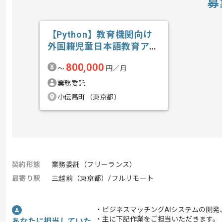
募
【Python】教育機関向け
外国籍児童日本語教育アプ
リ開発の求人・案件
800,000
〜
円／月
業務委託
小伝馬町（東京都）
契約形態
業務委託（フリーランス）
最寄り駅
三越前（東京都）/フルリモート
・ビジネスマッチングAIシステムの開
・主に下記作業をご担当いただきます。
あなたに担当していた