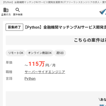
【Python】金融機関マッチングAIサービス開発支援案件| ITフリーランスエンジニアの求人・案件(20
企業の方
案件検索
【Python】金融機関マッチングAIサービス開
募集終了
こちらの案件は
リモートOK
オンライン商談OK
週5日
単価
115
万
〜
円／月
職種
サーバーサイドエンジニア
言語
Python
あ