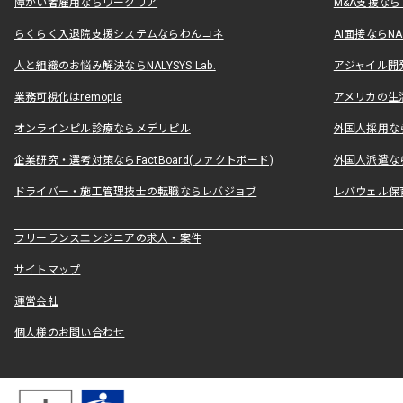
障がい者雇用ならワークリア
M&A支援な
らくらく入退院支援システムならわんコネ
AI面接ならNAL
人と組織のお悩み解決ならNALYSYS Lab.
アジャイル開発なら
業務可視化はremopia
アメリカの生活
オンラインピル診療ならメデリピル
外国人採用ならLe
企業研究・選考対策ならFactBoard(ファクトボード)
外国人派遣なら
ドライバー・施工管理技士の転職ならレバジョブ
レバウェル保
フリーランスエンジニアの求人・案件
サイトマップ
運営会社
個人様のお問い合わせ