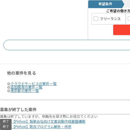
希望条件
自然言語などの非構造化データを扱うケ
ご希望の働き
た環境です。
フリーランス
基本的にはフルリモートでの稼働を想定
他の案件を見る
クラウドサービスの案件一覧
追加開発の案件一覧
東京都の案件一覧
募集が終了した案件
募集は終了していますが、参画先を探す際にお役立てください
【Python】製薬会社向け文書自動作成基盤構築
終了
【Python】既存プログラム解析・改修
終了