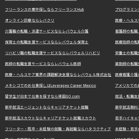
フリーランスの案件探しならフリーランスHub
プログラミン
オンライン診療ならレバクリ
医療・ヘルス
介護職の転職・派遣サービスならレバウェル介護
看護師の転職
保育士の転職支援サービスならレバウェル保育士
医療技師の転
リハビリ職の転職支援サービスならレバウェルリハビリ
栄養士の転職
医師の転職支援サービスならレバウェル医師
薬剤師の転職
医療・ヘルスケア業界の課題解決支援ならレバウェル株式会社
医療看護介護の
メキシコでのお仕事探しはLeverages Career Mexico
アメリカでのお仕事
留学生が日本で仕事を探すなら帰国GO.com
就活・転職支
新卒就活エージェントならキャリアチケット就職
新卒就活無料
新卒就活スカウトならキャリアチケット就職スカウト
若手ハイキャ
フリーター・既卒・未経験の就職・再就職ならハタラクティブ
未経験・若手