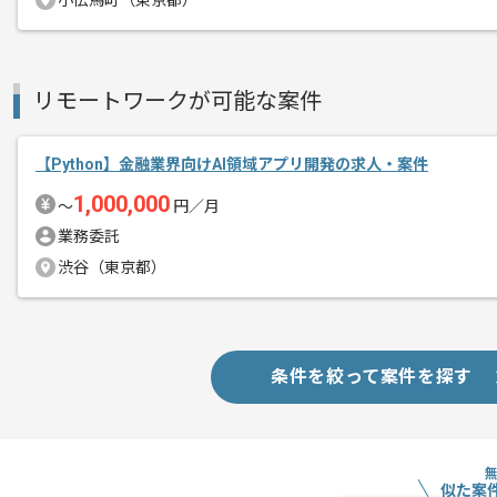
小伝馬町（東京都）
作業開始日
2026/02/23
リモートワークが可能な案件
AI領域の新規サービス開発に携わって
エージェントからのコ
Pythonを用いたWebアプリケーション
【Python】金融業界向けAI領域アプリ開発の求人・案件
メント
きます。
1,000,000
〜
円／月
業務委託
本ポジションでは、実装のみではなく、
渋谷（東京都）
り
技術的な意思決定や改善提案を主体的に
非同期処理を含むバックエンド設計や、パ
キャッチアップを継続できる方におすす
条件を絞って案件を探す
AIサービスとしては比較的新しいフェ
性があり、裁量を持ってプロダクト成長
似た案