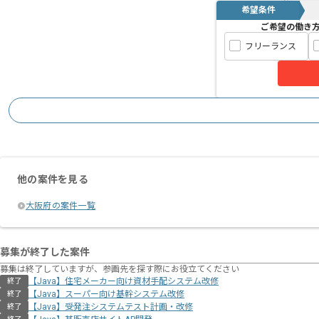
希望条件
ご希望の働き
フリーランス
他の案件を見る
大阪府の案件一覧
募集が終了した案件
募集は終了していますが、参画先を探す際にお役立てください
【Java】住宅メーカー向け資材⼿配システム改修
終了
【Java】スーパー向け基幹システム改修
終了
【Java】受発注システムテスト計画・改修
終了