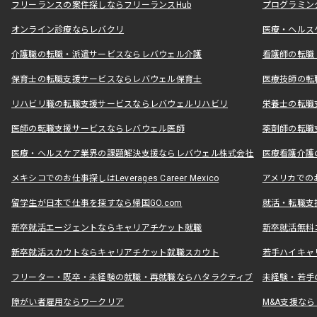
フリーランスの案件探しならフリーランスHub
プログラミン
オンライン診療ならレバクリ
医療・ヘルス
介護職の転職・派遣サービスならレバウェル介護
看護師の転職
保育士の転職支援サービスならレバウェル保育士
医療技師の転
リハビリ職の転職支援サービスならレバウェルリハビリ
栄養士の転職
医師の転職支援サービスならレバウェル医師
薬剤師の転職
医療・ヘルスケア業界の課題解決支援ならレバウェル株式会社
医療看護介護の
メキシコでのお仕事探しはLeverages Career Mexico
アメリカでのお仕事
留学生が日本で仕事を探すなら帰国GO.com
就活・転職支
新卒就活エージェントならキャリアチケット就職
新卒就活無料
新卒就活スカウトならキャリアチケット就職スカウト
若手ハイキャ
フリーター・既卒・未経験の就職・再就職ならハタラクティブ
未経験・若手
障がい者雇用ならワークリア
M&A支援な