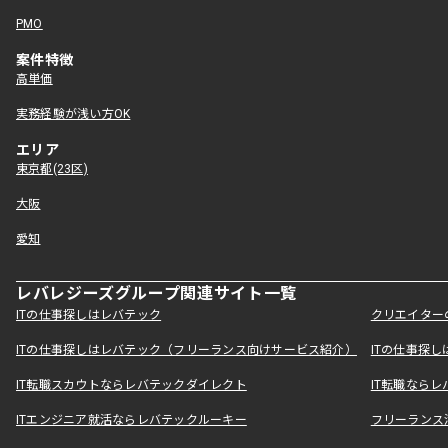
PMO
案件特徴
高単価
実務経験が浅い方OK
エリア
東京都(23区)
大阪
愛知
レバレジーズグループ関連サイト一覧
ITの仕事探しはレバテック
クリエイター
ITの仕事探しはレバテック（フリーランス向けサービス紹介）
ITの仕事探
IT転職スカウトならレバテックダイレクト
IT転職なら
ITエンジニア就活ならレバテックルーキー
フリーランス