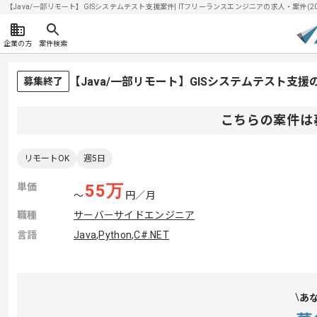
【Java/一部リモート】GISシステムテスト支援案件| ITフリーランスエンジニアの求人・案件(2026
企業の方
案件検索
【Java/一部リモート】GISシステムテスト支
募集終了
こちらの案件は
リモートOK
週5日
単価
55
万
〜
円／月
職種
サーバーサイドエンジニア
言語
Java
,
Python
,
C#.NET
あ