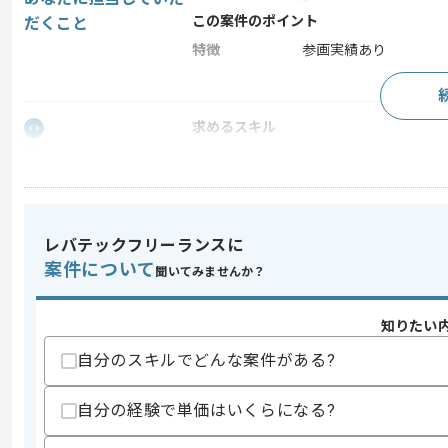
この案件のポイント
だくこと
特徴
参画実績あり
求めるスキル
スキル
・Webシステムやクラサバ系のアプリ、
・Webシステムやクラサバ系のアプリ、
・JavaやC#.NET、Pythonに関する
スキルに不安がある方へ
レバテックフリーランスに
上記に似た経験やスキルをお持ちであれば申
案件について
聞いてみませんか？
知りたい
精算条件
有
自分のスキルでどんな案件がある?
精算・お支払い
精算基準時間
140時間〜180時間
支払いサイト
15日
自分の経験で単価はいくらになる?