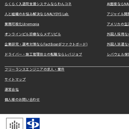
らくらく入退院支援システムならわんコネ
AI面接ならNAL
人と組織のお悩み解決ならNALYSYS Lab.
アジャイル開発なら
業務可視化はremopia
アメリカの生活
オンラインピル診療ならメデリピル
外国人採用ならLe
企業研究・選考対策ならFactBoard(ファクトボード)
外国人派遣なら
ドライバー・施工管理技士の転職ならレバジョブ
レバウェル保
フリーランスエンジニアの求人・案件
サイトマップ
運営会社
個人様のお問い合わせ