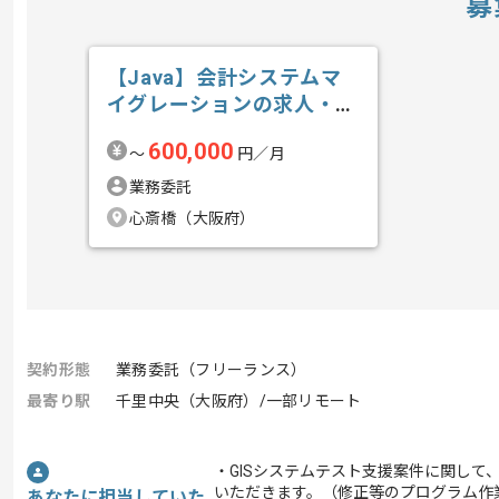
募
【Java】会計システムマ
イグレーションの求人・案
件
600,000
〜
円／月
業務委託
心斎橋（大阪府）
契約形態
業務委託（フリーランス）
最寄り駅
千里中央（大阪府）/一部リモート
・GISシステムテスト支援案件に関して
いただきます。（修正等のプログラム作
あなたに担当していた