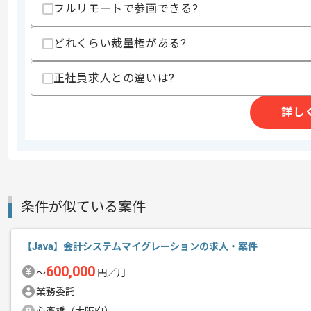
フルリモートで参画できる?
商談回数
2回
その他募集要項
どれくらい裁量権がある?
募集人数
3人
作業開始日
2025/06/02
正社員求人との違いは?
詳し
これまでのご経験を活かしたい方におす
エージェントからのコ
ぜひ一度、ご商談で雰囲気等掴んでいた
メント
週3日ほどリモートでの作業を想定して
※リモート頻度は習熟度や状況に応じて
条件が似ている案件
【Java】会計システムマイグレーションの求人・案件
600,000
〜
円／月
業務委託