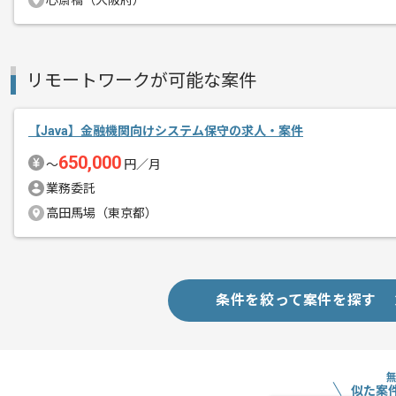
心斎橋（大阪府）
リモートワークが可能な案件
【Java】金融機関向けシステム保守の求人・案件
650,000
〜
円／月
業務委託
高田馬場（東京都）
条件を絞って案件を探す
似た案