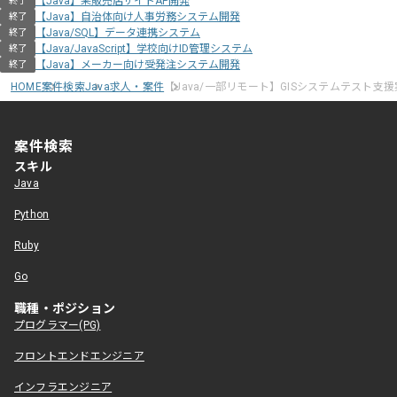
【Java】某販売店サイトAP開発
終了
【Java】自治体向け人事労務システム開発
終了
【Java/SQL】データ連携システム
終了
【Java/JavaScript】学校向けID管理システム
終了
【Java】メーカー向け受発注システム開発
終了
HOME
案件検索
Java求人・案件
【Java/一部リモート】GISシステムテスト支
案件検索
スキル
Java
Python
Ruby
Go
職種・ポジション
プログラマー(PG)
フロントエンドエンジニア
インフラエンジニア