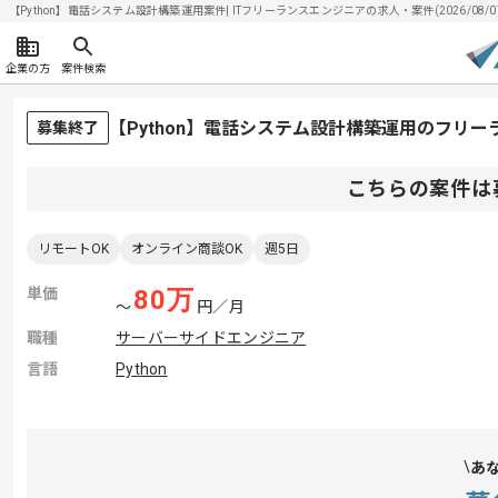
【Python】電話システム設計構築運用案件| ITフリーランスエンジニアの求人・案件(2026/08/0
企業の方
案件検索
【Python】電話システム設計構築運用のフリ
募集終了
こちらの案件は
リモートOK
オンライン商談OK
週5日
単価
80
万
〜
円／月
職種
サーバーサイドエンジニア
言語
Python
あ