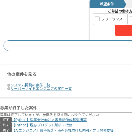
希望条件
ご希望の働き
フリーランス
他の案件を見る
システム開発の案件一覧
サーバーサイドエンジニアの案件一覧
募集が終了した案件
募集は終了していますが、参画先を探す際にお役立てください
【Python】製薬会社向け文書自動作成基盤構築
終了
【Python】既存プログラム解析・改修
終了
【AIエンジニア】菓子製造・販売会社向け社内AIアプリ開発支援
終了