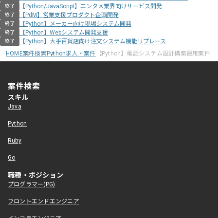
【Python/JavaScript】エンタメ業界向けサービス開発
終了
【PdM】営業支援プロダクト企画開発
終了
【Python】メーカー向け現場システム開発
終了
【Python】Webシステム開発支援
終了
【Python】大手百貨店向け注文システム機能リプレース
終了
HOME
案件検索
Python求人・案件
【Python】電話システム設計構築運用案件
案件検索
スキル
Java
Python
Ruby
Go
職種・ポジション
プログラマー(PG)
フロントエンドエンジニア