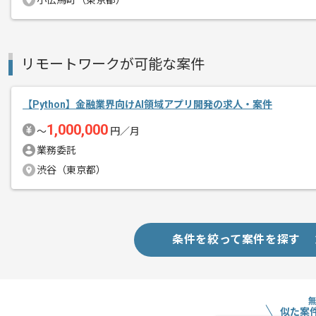
小伝馬町（東京都）
レバテックでの実績がある企業の案件で
エージェントからのコ
Pythonでの開発経験を活かすことがで
リモートワークが可能な案件
メント
複数案件を保有している企業ですので、
ご経験と実績に応じてスライド案件のご
【Python】金融業界向けAI領域アプリ開発の求人・案件
新しいアイディアや技術を積極的に導入
1,000,000
〜
円／月
経験豊富なエンジニアと成長が出来る環
業務委託
スキルアップされたい方、長期的に参画
渋谷（東京都）
基本的には一部リモート作業を見込んで
条件を絞って案件を探す
似た案