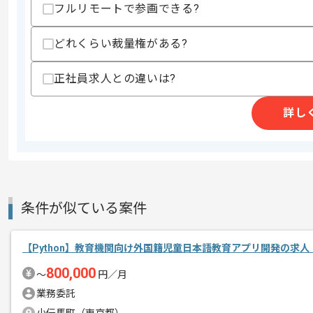
・クラウドプラットフォームでの音声サ
フルリモートで参画できる?
・Asteriskや FreeSWITCHおよびKamail
オープンソースSIPソフトウェアの利
・音声認識や合成技術の知見
どれくらい裁量権がある?
スキルに不安がある方へ
正社員求人との違いは?
上記に似た経験やスキルをお持ちであれば申
詳し
精算条件
有
精算・お支払い
精算基準時間
140時間〜180時間
支払いサイト
15日
条件が似ている案件
商談回数
1回
【Python】教育機関向け外国籍児童日本語教育アプリ開発の求人
その他募集要項
募集人数
1人
800,000
〜
円／月
作業開始日
2025/05/08
業務委託