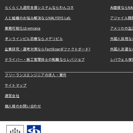
らくらく入退院支援システムならわんコネ
AI面接ならNAL
人と組織のお悩み解決ならNALYSYS Lab.
アジャイル開発なら
業務可視化はremopia
アメリカの生活
オンラインピル診療ならメデリピル
外国人採用ならLe
企業研究・選考対策ならFactBoard(ファクトボード)
外国人派遣なら
ドライバー・施工管理技士の転職ならレバジョブ
レバウェル保
フリーランスエンジニアの求人・案件
サイトマップ
運営会社
個人様のお問い合わせ