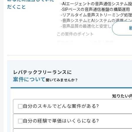
-AIエージェントの音声通信システム
だくこと
-SIPベースの音声通信基盤の構築運用
-リアルタイム音声ストリーミング処
-音声システムとAIシステムの連携イ
-音声品質の最適化と安定したサービス
この案件のポイント
業務内容
システム開発
特徴
20代活躍中 , 30代活躍
レバテックフリーランスに
求めるスキル
案件について
聞いてみませんか？
スキル
・SIP/VoIP技術を用いた音声通信シス
・SIPプロトコルに関する深い知見と実
・Pythonを用いた開発経験(2年以上)
知りたい
・リアルタイムデータ処理の実装経験
自分のスキルでどんな案件がある?
歓迎スキル
・WebRTCなどSIP以外の音声通信プ
自分の経験で単価はいくらになる?
・音声関連AI技術フレームワーク使用経
・音声信号処理の知見と経験