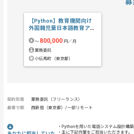
募
【Python】教育機関向け
外国籍児童日本語教育アプ
リ開発の求人・案件
800,000
〜
円／月
業務委託
小伝馬町（東京都）
契約形態
業務委託（フリーランス）
最寄り駅
西新宿（東京都）/一部リモート
・Pythonを用いた電話システム設計
・主に下記作業をご担当いただきます。
あなたに担当していた