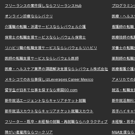
フリーランスの案件探しならフリーランスHub
プログラミン
オンライン診療ならレバクリ
医療・ヘルス
介護職の転職・派遣サービスならレバウェル介護
看護師の転職
保育士の転職支援サービスならレバウェル保育士
医療技師の転
リハビリ職の転職支援サービスならレバウェルリハビリ
栄養士の転職
医師の転職支援サービスならレバウェル医師
薬剤師の転職
医療・ヘルスケア業界の課題解決支援ならレバウェル株式会社
医療看護介護の
メキシコでのお仕事探しはLeverages Career Mexico
アメリカでのお仕事
留学生が日本で仕事を探すなら帰国GO.com
就活・転職支
新卒就活エージェントならキャリアチケット就職
新卒就活無料
新卒就活スカウトならキャリアチケット就職スカウト
若手ハイキャ
フリーター・既卒・未経験の就職・再就職ならハタラクティブ
未経験・若手
障がい者雇用ならワークリア
M&A支援な