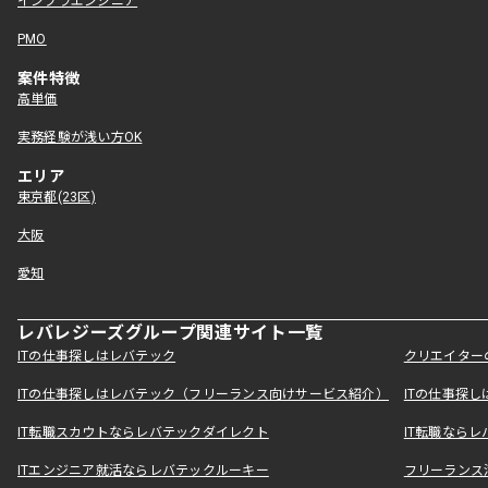
インフラエンジニア
PMO
案件特徴
高単価
実務経験が浅い方OK
エリア
東京都(23区)
大阪
愛知
レバレジーズグループ関連サイト一覧
ITの仕事探しはレバテック
クリエイター
ITの仕事探しはレバテック（フリーランス向けサービス紹介）
ITの仕事探
IT転職スカウトならレバテックダイレクト
IT転職なら
ITエンジニア就活ならレバテックルーキー
フリーランス