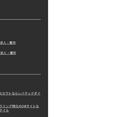
の求人・案件
tの求人・案件
職スカウトならレバテックダイ
ラミング特化のQAサイトな
テイル