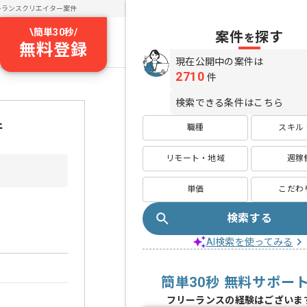
ーランスクリエイター案件
\
簡単30秒
/
案件
探す
を
無料登録
現在公開中の案件は
2710
件
検索できる条件はこちら
件
職種
スキル
リモート・地域
週稼
単価
こだわ
検索する
AI検索を使ってみる
簡単30秒 無料サポー
フリーランスの経験はございま