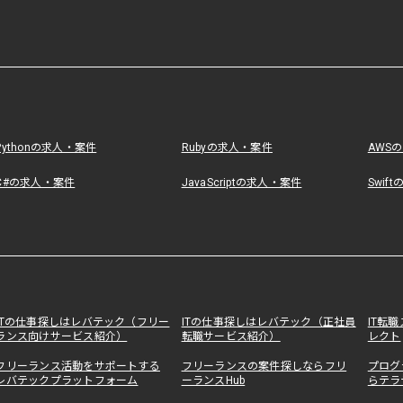
Pythonの求人・案件
Rubyの求人・案件
AWS
C#の求人・案件
JavaScriptの求人・案件
Swif
ITの仕事探しはレバテック（フリー
ITの仕事探しはレバテック（正社員
IT転
ランス向けサービス紹介）
転職サービス紹介）
レクト
フリーランス活動をサポートする
フリーランスの案件探しならフリ
プログ
レバテックプラットフォーム
ーランスHub
らテラ