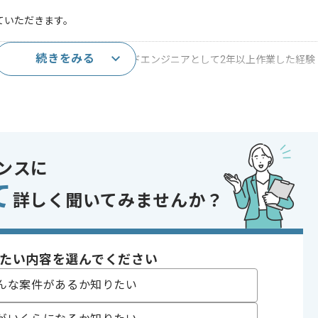
ていただきます。
続きをみる
トにおいてReactフロントエンドエンジニアとして2年以上作業した経験
であれば申し込み可能なケースもございます！まずはお気軽にご相談ください！
ンスに
て
詳しく聞いてみませんか？
版・音楽・芸能
たい内容を選んでください
ト
 , 20代活躍中 , 30代活躍中 , 長期プロジェクト , BtoC向け
んな案件があるか知りたい