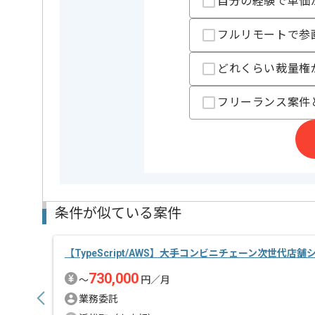
自分の経験で単価
担当者より
フルリモートで参
レバテックでの実績がある企業の案件でございます。
Reactでの開発経験を活かすことができます。
どれくらい裁量権
複数案件を保有している企業ですので、
ご経験と実績に応じてスライド案件のご提案も差し上
フリーランス案件
新しいアイディアや技術を積極的に導入し、
経験豊富なエンジニアと成長が出来る環境でございま
スキルアップされたい方、長期的に参画されたい方に
条件が似ている案件
【TypeScript/AWS】大手コンビニチェーン次世代
730,000
〜
円／月
業務委託