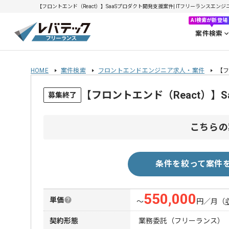
【フロントエンド（React）】SaaSプロダクト開発支援案件| ITフリーランスエンジニア
AI検索が新登場
案件検索
HOME
案件検索
フロントエンドエンジニア求人・案件
【フ
【フロントエンド（React）
募集終了
こちらの
条件を絞って案件
550,000
単価
〜
円／月
（
契約形態
業務委託（フリーランス）