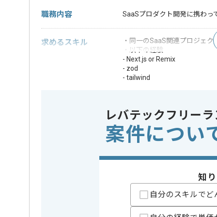
職務内容
SaaSプロダクト開発に携わっ
・同一のSaaS関連プロジェク
求めるスキル
・以下の経験
- Next.js or Remix
- zod
- tailwind
- Flux（redux, zustand等）
※上記に似た経験やスキルをお持ち
レバテックフリーラ
フレームワーク
この案件で扱う技術
React
案件につい
業界
放送・出
この案件のポイント
業務内容
追加開発
知り
担当領域/システム
Webサイ
特徴
参画実績あり
自分のスキルでど