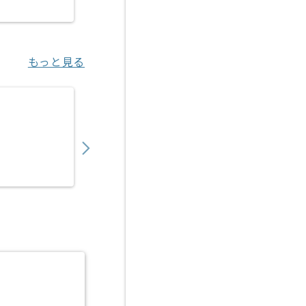
新橋（東京都）
もっと見る
【TypeScript】転職支援システムフロント
1,050,000
〜
円／月
業務委託
渋谷（東京都）