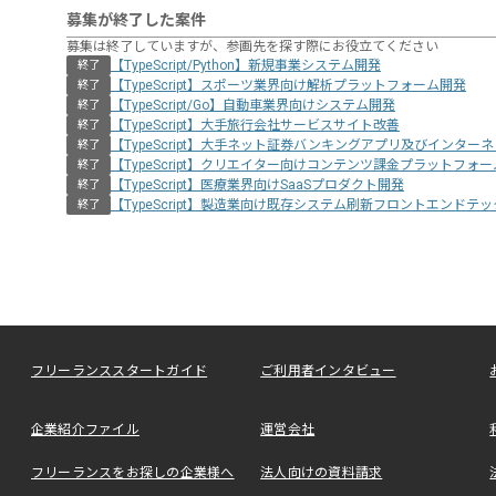
募集が終了した案件
募集は終了していますが、参画先を探す際にお役立てください
【TypeScript/Python】新規事業システム開発
終了
【TypeScript】スポーツ業界向け解析プラットフォーム開発
終了
【TypeScript/Go】自動車業界向けシステム開発
終了
【TypeScript】大手旅行会社サービスサイト改善
終了
【TypeScript】大手ネット証券バンキングアプリ及びインタ
終了
【TypeScript】クリエイター向けコンテンツ課金プラットフォ
終了
【TypeScript】医療業界向けSaaSプロダクト開発
終了
【TypeScript】製造業向け既存システム刷新フロントエンドテ
終了
フリーランススタートガイド
ご利用者インタビュー
企業紹介ファイル
運営会社
フリーランスをお探しの企業様へ
法人向けの資料請求