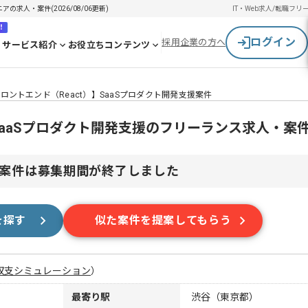
の求人・案件(2026/08/06更新)
IT・Web求人/転職
フリ
！
ログイン
採用企業の方へ
サービス紹介
お役立ちコンテンツ
ロントエンド（React）】SaaSプロダクト開発支援案件
】SaaSプロダクト開発支援のフリーランス求人・案
案件は募集期間が終了しました
を探す
似た案件を提案してもらう
収支シミュレーション
）
最寄り駅
渋谷（東京都）