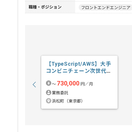
職種・ポジション
フロントエンドエンジニア
【TypeScript/AWS】大手
コンビニチェーン次世代
店...の求人・案件
730,000
〜
円／月
業務委託
浜松町（東京都）