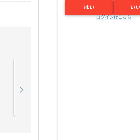
はい
い
ログインはこちら
【React Native】総合スポ
ーツ施設向け施設予約シ
ス...の求人・案件
850,000
〜
円／月
業務委託
新橋（東京都）